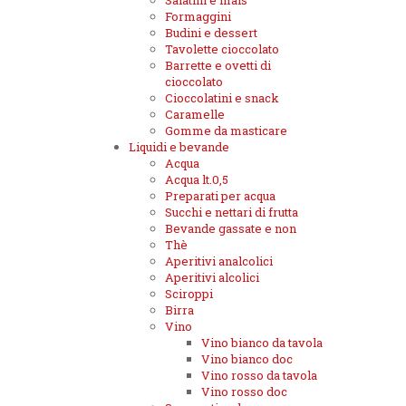
Salatini e mais
Formaggini
Budini e dessert
Tavolette cioccolato
Barrette e ovetti di
cioccolato
Cioccolatini e snack
Caramelle
Gomme da masticare
Liquidi e bevande
Acqua
Acqua lt.0,5
Preparati per acqua
Succhi e nettari di frutta
Bevande gassate e non
Thè
Aperitivi analcolici
Aperitivi alcolici
Sciroppi
Birra
Vino
Vino bianco da tavola
Vino bianco doc
Vino rosso da tavola
Vino rosso doc