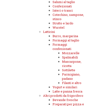
Salumi al taglio
Confezionati
Interi o tranci
Cotechino, zampone,
stinco
Strutto e lardo
Wurstel
Latticini
Burro, margarina
Formaggi al taglio
Formaggi
confezionati
Mozzarelle
Spalmabili
Mascarpone,
ricotta
Sottilette
Parmigiano,
padano
Filanti e altro
Yogurt e similari
Latte e panna fresca
Altri prodotti da frigorifero
Bevande fresche
Preparati per pizza e