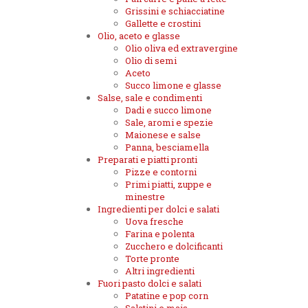
Grissini e schiacciatine
Gallette e crostini
Olio, aceto e glasse
Olio oliva ed extravergine
Olio di semi
Aceto
Succo limone e glasse
Salse, sale e condimenti
Dadi e succo limone
Sale, aromi e spezie
Maionese e salse
Panna, besciamella
Preparati e piatti pronti
Pizze e contorni
Primi piatti, zuppe e
minestre
Ingredienti per dolci e salati
Uova fresche
Farina e polenta
Zucchero e dolcificanti
Torte pronte
Altri ingredienti
Fuori pasto dolci e salati
Patatine e pop corn