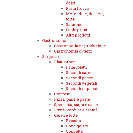
dolci
Pasta fresca
Merendine, dessert,
torte
Salmone
Sughi pronti
Altri prodotti
Gastronomia
Gastronomia ns.produzione
Gastronomia di terzi
Surgelati
Piatti pronti
Primi piatti
Secondi carne
Secondi pesce
Secondi vegetali
Secondi impanati
Contorni
Pizza, pane e paste
Specialita, sughi e salse
Frutta, verdura e aromi
Gelati e torte
Biscotto
Cono gelato
Coppette