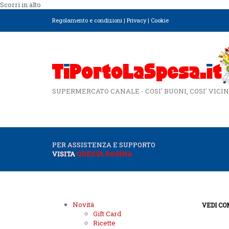
Scorri in alto
Regolamento e condizioni
|
Privacy
|
Cookie
SUPERMERCATO CANALE - COSI' BUONI, COSI' VICIN
PER ASSISTENZA E SUPPORTO
VISITA
QUESTA PAGINA
Novità
VEDI CO
Gift Card
Ricette