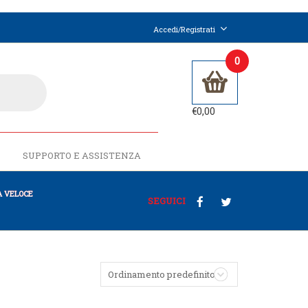
Accedi/Registrati
0
€
0,00
SUPPORTO E ASSISTENZA
 VELOCE
SEGUICI
Ordinamento predefinito