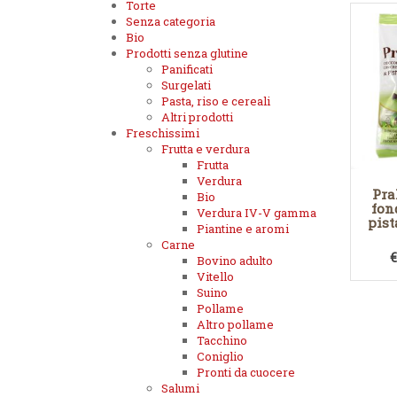
Torte
Senza categoria
Bio
Prodotti senza glutine
Panificati
Surgelati
Pasta, riso e cereali
Altri prodotti
Freschissimi
Frutta e verdura
Frutta
Verdura
Pra
Bio
fon
Verdura IV-V gamma
pist
Piantine e aromi
Carne
Bovino adulto
Vitello
Suino
Pollame
Altro pollame
Tacchino
Coniglio
Pronti da cuocere
Salumi