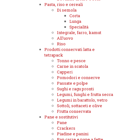
Pasta, riso e cereali
Di semola
Corta
Lunga
Specialità
Integrale, farro, kamut
All'uovo
Riso
Prodotti conservati latta e
tetrapack
Tonno e pesce
Carne in scatola
Capperi
Pomodori e conserve
Passate e polpe
Sughi e ragu pronti
Legumi, funghi e frutta secca
Legumi in barattolo, vetro
Sottoli, sottaceti e olive
Frutta conservata
Pane e sostitutivi
Pane
Crackers
Piadine e panini
Pan carre e pane a fette