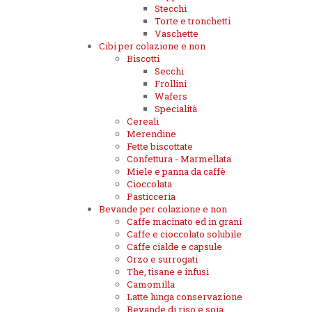
Stecchi
Torte e tronchetti
Vaschette
Cibi per colazione e non
Biscotti
Secchi
Frollini
Wafers
Specialità
Cereali
Merendine
Fette biscottate
Confettura - Marmellata
Miele e panna da caffè
Cioccolata
Pasticceria
Bevande per colazione e non
Caffe macinato ed in grani
Caffe e cioccolato solubile
Caffe cialde e capsule
Orzo e surrogati
The, tisane e infusi
Camomilla
Latte lunga conservazione
Bevande di riso e soia