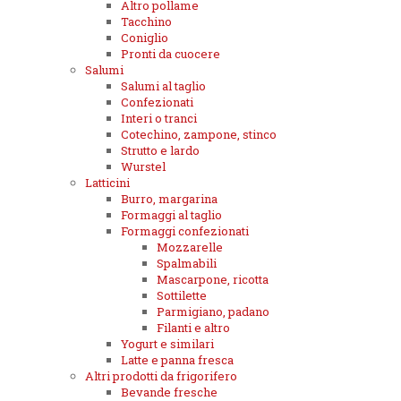
Altro pollame
Tacchino
Coniglio
Pronti da cuocere
Salumi
Salumi al taglio
Confezionati
Interi o tranci
Cotechino, zampone, stinco
Strutto e lardo
Wurstel
Latticini
Burro, margarina
Formaggi al taglio
Formaggi confezionati
Mozzarelle
Spalmabili
Mascarpone, ricotta
Sottilette
Parmigiano, padano
Filanti e altro
Yogurt e similari
Latte e panna fresca
Altri prodotti da frigorifero
Bevande fresche