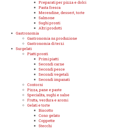
Preparati per pizza e dolci
Pasta fresca
Merendine, dessert, torte
Salmone
Sughi pronti
Altri prodotti
Gastronomia
Gastronomia ns.produzione
Gastronomia di terzi
Surgelati
Piatti pronti
Primi piatti
Secondi carne
Secondi pesce
Secondi vegetali
Secondi impanati
Contorni
Pizza, pane e paste
Specialita, sughi e salse
Frutta, verdura e aromi
Gelati e torte
Biscotto
Cono gelato
Coppette
Stecchi