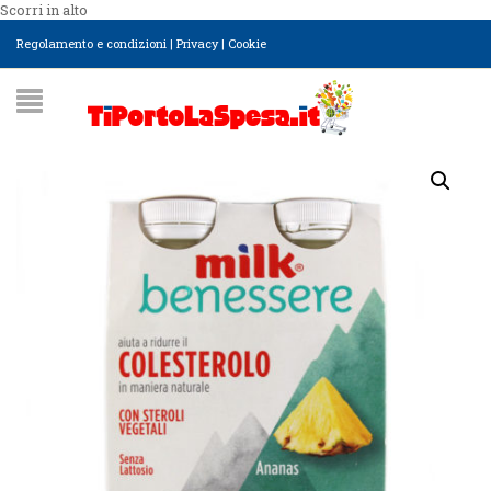
Scorri in alto
Regolamento e condizioni
|
Privacy
|
Cookie