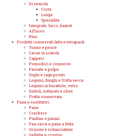
Di semola
Corta
Lunga
Specialità
Integrale, farro, kamut
All'uovo
Riso
Prodotti conservati latta e tetrapack
Tonno e pesce
Carne in scatola
Capperi
Pomodori e conserve
Passate e polpe
Sughi e ragu pronti
Legumi, funghi e frutta secca
Legumi in barattolo, vetro
Sottoli, sottaceti e olive
Frutta conservata
Pane e sostitutivi
Pane
Crackers
Piadine e panini
Pan carre e pane a fette
Grissini e schiacciatine
Gallette e crostini