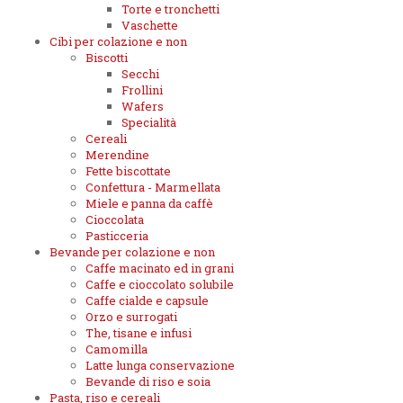
Torte e tronchetti
Vaschette
Cibi per colazione e non
Biscotti
Secchi
Frollini
Wafers
Specialità
Cereali
Merendine
Fette biscottate
Confettura - Marmellata
Miele e panna da caffè
Cioccolata
Pasticceria
Bevande per colazione e non
Caffe macinato ed in grani
Caffe e cioccolato solubile
Caffe cialde e capsule
Orzo e surrogati
The, tisane e infusi
Camomilla
Latte lunga conservazione
Bevande di riso e soia
Pasta, riso e cereali