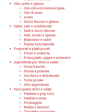
Olio, aceto e glasse
Olio oliva ed extravergine
Olio di semi
Aceto
Succo limone e glasse
Salse, sale e condimenti
Dadi e succo limone
Sale, aromi e spezie
Maionese e salse
Panna, besciamella
Preparati e piatti pronti
Pizze e contorni
Primi piatti, zuppe e minestre
Ingredienti per dolci e salati
Uova fresche
Farina e polenta
Zucchero e dolcificanti
Torte pronte
Altri ingredienti
Fuori pasto dolci e salati
Patatine e pop corn
Salatini e mais
Formaggini
Budini e dessert
Tavolette cioccolato