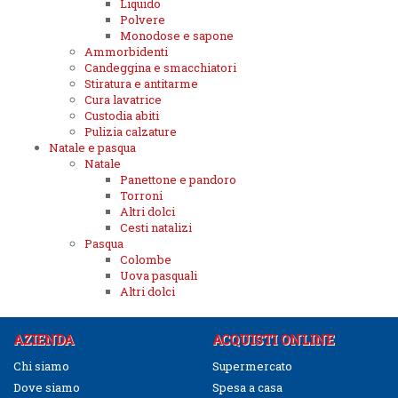
Liquido
Polvere
Monodose e sapone
Ammorbidenti
Candeggina e smacchiatori
Stiratura e antitarme
Cura lavatrice
Custodia abiti
Pulizia calzature
Natale e pasqua
Natale
Panettone e pandoro
Torroni
Altri dolci
Cesti natalizi
Pasqua
Colombe
Uova pasquali
Altri dolci
AZIENDA
ACQUISTI ONLINE
Chi siamo
Supermercato
Dove siamo
Spesa a casa