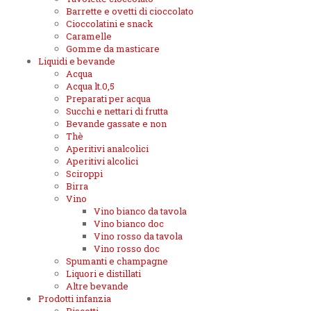
Barrette e ovetti di cioccolato
Cioccolatini e snack
Caramelle
Gomme da masticare
Liquidi e bevande
Acqua
Acqua lt.0,5
Preparati per acqua
Succhi e nettari di frutta
Bevande gassate e non
Thè
Aperitivi analcolici
Aperitivi alcolici
Sciroppi
Birra
Vino
Vino bianco da tavola
Vino bianco doc
Vino rosso da tavola
Vino rosso doc
Spumanti e champagne
Liquori e distillati
Altre bevande
Prodotti infanzia