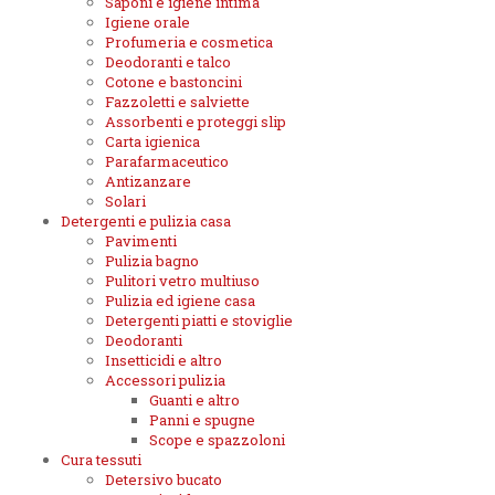
Saponi e igiene intima
Igiene orale
Profumeria e cosmetica
Deodoranti e talco
Cotone e bastoncini
Fazzoletti e salviette
Assorbenti e proteggi slip
Carta igienica
Parafarmaceutico
Antizanzare
Solari
Detergenti e pulizia casa
Pavimenti
Pulizia bagno
Pulitori vetro multiuso
Pulizia ed igiene casa
Detergenti piatti e stoviglie
Deodoranti
Insetticidi e altro
Accessori pulizia
Guanti e altro
Panni e spugne
Scope e spazzoloni
Cura tessuti
Detersivo bucato