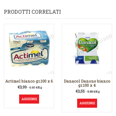
PRODOTTI CORRELATI
Actimel bianco gr.100 x 6
Danacol Danone bianco
gr.100 x 4
€
3,99
- 6.65 €/Kg
€
3,55
- 8.88 €/Kg
AGGIUNGI
AGGIUNGI