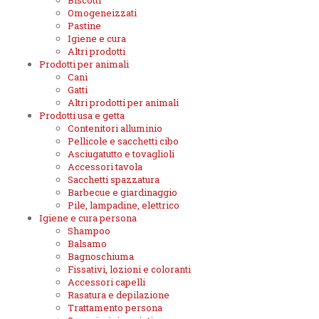
Biscotti
Omogeneizzati
Pastine
Igiene e cura
Altri prodotti
Prodotti per animali
Cani
Gatti
Altri prodotti per animali
Prodotti usa e getta
Contenitori alluminio
Pellicole e sacchetti cibo
Asciugatutto e tovaglioli
Accessori tavola
Sacchetti spazzatura
Barbecue e giardinaggio
Pile, lampadine, elettrico
Igiene e cura persona
Shampoo
Balsamo
Bagnoschiuma
Fissativi, lozioni e coloranti
Accessori capelli
Rasatura e depilazione
Trattamento persona