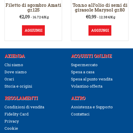
Filetto di sgombro Amati
Tonno all’olio di semi di
gr.125
girasole Marysol gr.80
€
2,09
€
0,99
- 16.72 €/Kg
- 12.38 €/Kg
AGGIUNGI
AGGIUNGI
AZIENDA
ACQUISTI ONLINE
Chi siamo
Supermercato
Dove siamo
Spesa a casa
Orari
Spesa al punto vendita
Storia e origini
Volantino offerta
REGOLAMENTI
ALTRO
Condizioni di vendita
Assistenza e Supporto
Fidelity Card
Contattaci
Privacy
Cookie