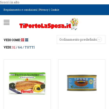
Scorri in alto
Regolamento e condizioni
|
Privacy
|
Cookie
Ordinamento predefinito
VEDI COME:
32
64
TUTTI
VEDI: