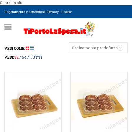
Scorri in alto
Regolamento e condizioni
|
Privacy
|
Cookie
Ordinamento predefinito
VEDI COME:
32
64
TUTTI
VEDI: