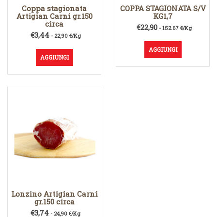
Coppa stagionata
COPPA STAGIONATA S/V
Artigian Carni gr.150
KG1,7
circa
€
22,90
- 152.67 €/Kg
€
3,44
- 22,90 €/Kg
AGGIUNGI
AGGIUNGI
Lonzino Artigian Carni
gr.150 circa
€
3,74
- 24,90 €/Kg