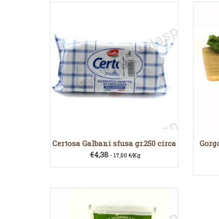
Certosa Galbani sfusa gr.250 circa
Gorgo
€
4,38
- 17,50 €/Kg