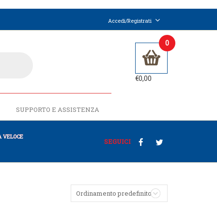
Accedi/Registrati
0
€
0,00
SUPPORTO E ASSISTENZA
 VELOCE
SEGUICI
Ordinamento predefinito