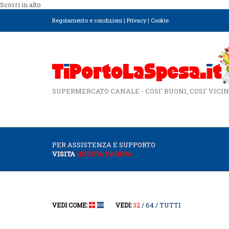
Scorri in alto
Regolamento e condizioni
|
Privacy
|
Cookie
SUPERMERCATO CANALE - COSI' BUONI, COSI' VICIN
PER ASSISTENZA E SUPPORTO
VISITA
QUESTA PAGINA
32
64
TUTTI
VEDI COME:
VEDI: