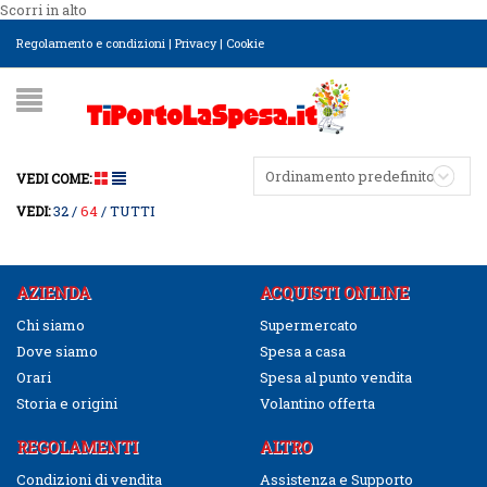
Scorri in alto
Regolamento e condizioni
|
Privacy
|
Cookie
Ordinamento predefinito
VEDI COME:
32
64
TUTTI
VEDI:
AZIENDA
ACQUISTI ONLINE
Chi siamo
Supermercato
Dove siamo
Spesa a casa
Orari
Spesa al punto vendita
Storia e origini
Volantino offerta
REGOLAMENTI
ALTRO
Condizioni di vendita
Assistenza e Supporto