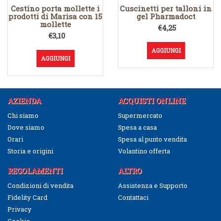
Cestino porta mollette i
Cuscinetti per talloni in
prodotti di Marisa con 15
gel Pharmadoct
mollette
€
4,25
€
3,10
AGGIUNGI
AGGIUNGI
AZIENDA
ACQUISTI ONLINE
Chi siamo
Supermercato
Dove siamo
Spesa a casa
Orari
Spesa al punto vendita
Storia e origini
Volantino offerta
REGOLAMENTI
ALTRO
Condizioni di vendita
Assistenza e Supporto
Fidelity Card
Contattaci
Privacy