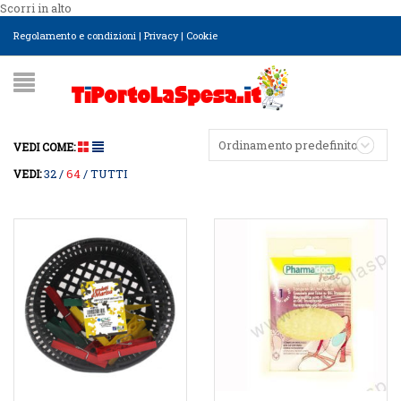
Scorri in alto
Regolamento e condizioni
|
Privacy
|
Cookie
Ordinamento predefinito
VEDI COME:
32
64
TUTTI
VEDI: