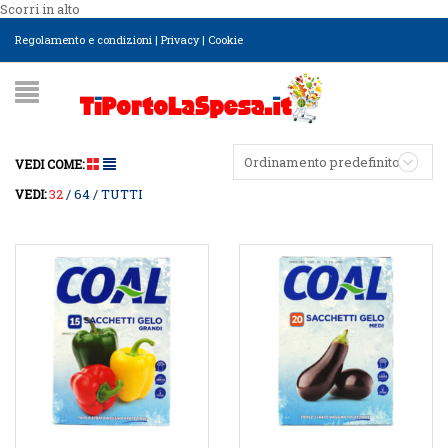
Scorri in alto
Regolamento e condizioni
|
Privacy
|
Cookie
Ordinamento predefinito
VEDI COME:
32
64
TUTTI
VEDI: