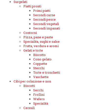
Surgelati
Piatti pronti
Primi piatti
Secondi carne
Secondi pesce
Secondi vegetali
Secondi impanati
Contorni
Pizza, pane e paste
Specialita, sughi e salse
Frutta, verdura e aromi
Gelati e torte
Biscotto
Cono gelato
Coppette
Stecchi
Torte e tronchetti
Vaschette
Cibi per colazione e non
Biscotti
Secchi
Frollini
Wafers
Specialità
Cereali