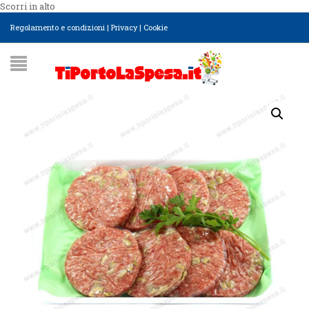
Scorri in alto
Regolamento e condizioni
|
Privacy
|
Cookie