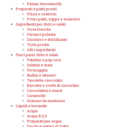
Panna, besciamella
Preparati e piatti pronti
Pizze e contorni
Primi piatti, zuppe e minestre
Ingredienti per dolci e salati
Uova fresche
Farina e polenta
Zucchero e dolcificanti
Torte pronte
Altri ingredienti
Fuori pasto dolci e salati
Patatine e pop corn
Salatini e mais
Formaggini
Budini e dessert
Tavolette cioccolato
Barrette e ovetti di cioccolato
Cioccolatini e snack
Caramelle
Gomme da masticare
Liquidi e bevande
Acqua
Acqua lt.0,5
Preparati per acqua
Succhi e nettari di frutta