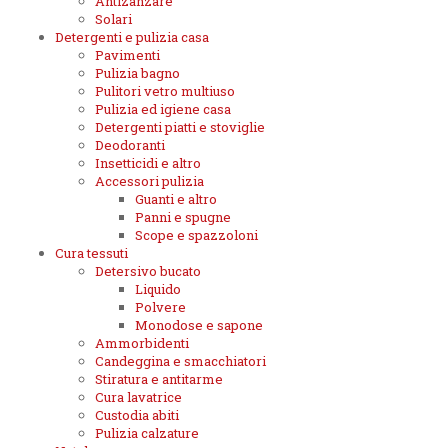
Antizanzare
Solari
Detergenti e pulizia casa
Pavimenti
Pulizia bagno
Pulitori vetro multiuso
Pulizia ed igiene casa
Detergenti piatti e stoviglie
Deodoranti
Insetticidi e altro
Accessori pulizia
Guanti e altro
Panni e spugne
Scope e spazzoloni
Cura tessuti
Detersivo bucato
Liquido
Polvere
Monodose e sapone
Ammorbidenti
Candeggina e smacchiatori
Stiratura e antitarme
Cura lavatrice
Custodia abiti
Pulizia calzature