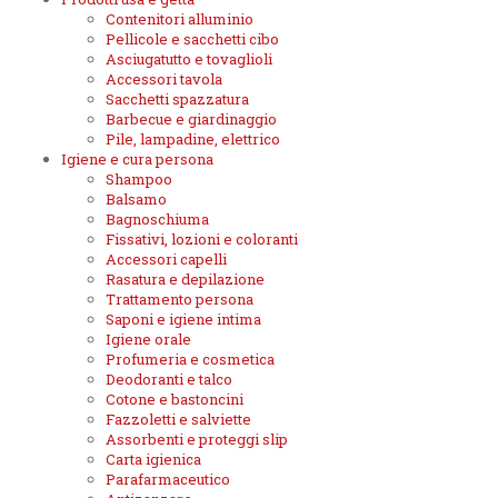
Contenitori alluminio
Pellicole e sacchetti cibo
Asciugatutto e tovaglioli
Accessori tavola
Sacchetti spazzatura
Barbecue e giardinaggio
Pile, lampadine, elettrico
Igiene e cura persona
Shampoo
Balsamo
Bagnoschiuma
Fissativi, lozioni e coloranti
Accessori capelli
Rasatura e depilazione
Trattamento persona
Saponi e igiene intima
Igiene orale
Profumeria e cosmetica
Deodoranti e talco
Cotone e bastoncini
Fazzoletti e salviette
Assorbenti e proteggi slip
Carta igienica
Parafarmaceutico