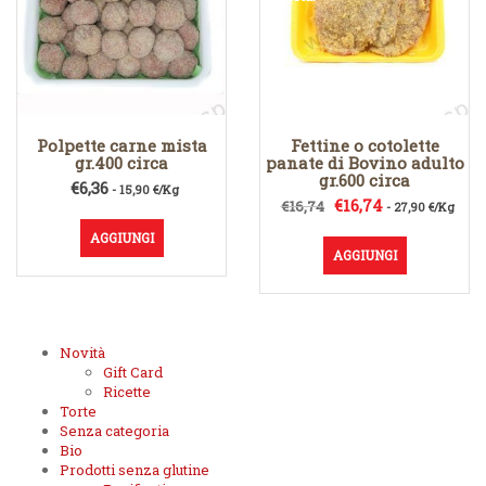
Polpette carne mista
Fettine o cotolette
gr.400 circa
panate di Bovino adulto
gr.600 circa
€
6,36
- 15,90 €/Kg
Il
Il
€
16,74
€
16,74
- 27,90 €/Kg
prezzo
prezzo
AGGIUNGI
originale
attuale
AGGIUNGI
era:
è:
€16,74.
€16,74.
Novità
Gift Card
Ricette
Torte
Senza categoria
Bio
Prodotti senza glutine