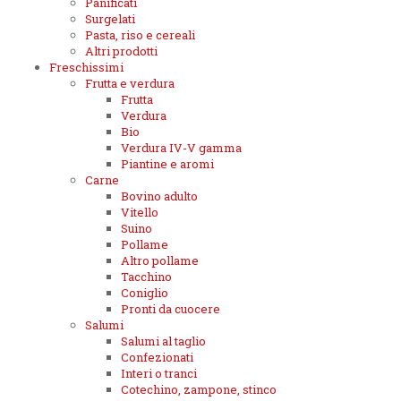
Panificati
Surgelati
Pasta, riso e cereali
Altri prodotti
Freschissimi
Frutta e verdura
Frutta
Verdura
Bio
Verdura IV-V gamma
Piantine e aromi
Carne
Bovino adulto
Vitello
Suino
Pollame
Altro pollame
Tacchino
Coniglio
Pronti da cuocere
Salumi
Salumi al taglio
Confezionati
Interi o tranci
Cotechino, zampone, stinco