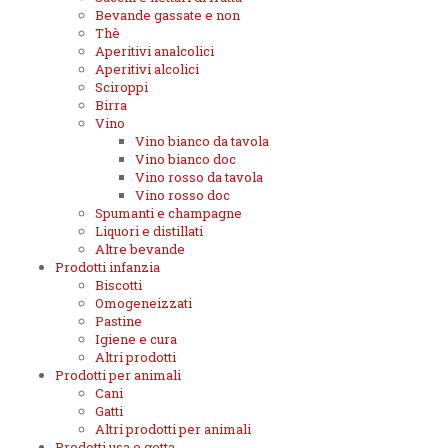
Bevande gassate e non
Thè
Aperitivi analcolici
Aperitivi alcolici
Sciroppi
Birra
Vino
Vino bianco da tavola
Vino bianco doc
Vino rosso da tavola
Vino rosso doc
Spumanti e champagne
Liquori e distillati
Altre bevande
Prodotti infanzia
Biscotti
Omogeneizzati
Pastine
Igiene e cura
Altri prodotti
Prodotti per animali
Cani
Gatti
Altri prodotti per animali
Prodotti usa e getta