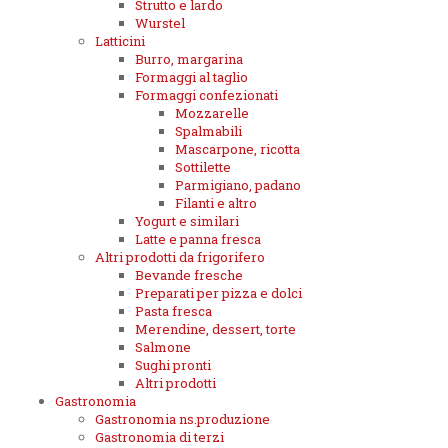
Strutto e lardo
Wurstel
Latticini
Burro, margarina
Formaggi al taglio
Formaggi confezionati
Mozzarelle
Spalmabili
Mascarpone, ricotta
Sottilette
Parmigiano, padano
Filanti e altro
Yogurt e similari
Latte e panna fresca
Altri prodotti da frigorifero
Bevande fresche
Preparati per pizza e dolci
Pasta fresca
Merendine, dessert, torte
Salmone
Sughi pronti
Altri prodotti
Gastronomia
Gastronomia ns.produzione
Gastronomia di terzi