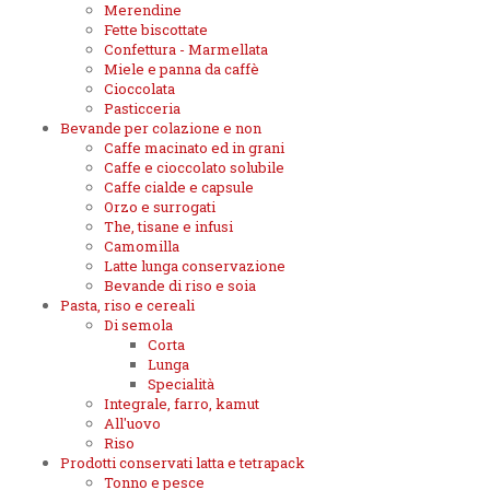
Merendine
Fette biscottate
Confettura - Marmellata
Miele e panna da caffè
Cioccolata
Pasticceria
Bevande per colazione e non
Caffe macinato ed in grani
Caffe e cioccolato solubile
Caffe cialde e capsule
Orzo e surrogati
The, tisane e infusi
Camomilla
Latte lunga conservazione
Bevande di riso e soia
Pasta, riso e cereali
Di semola
Corta
Lunga
Specialità
Integrale, farro, kamut
All'uovo
Riso
Prodotti conservati latta e tetrapack
Tonno e pesce