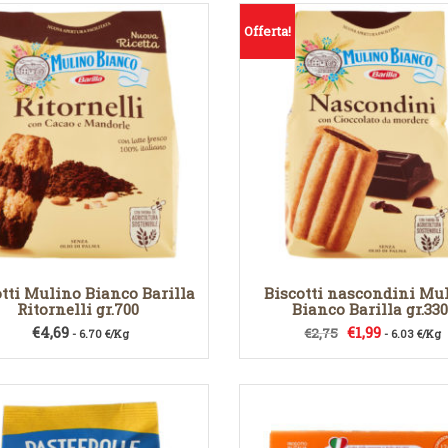
Offerta!
tti Mulino Bianco Barilla
Biscotti nascondini Mu
Ritornelli gr.700
Bianco Barilla gr.33
Il
Il
€
4,69
€
1,99
€
2,75
- 6.70 €/Kg
- 6.03 €/Kg
prezzo
prezzo
originale
attuale
era:
è:
€2,75.
€1,99.