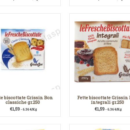
te biscottate Grissin Bon
Fette biscottate Grissin
classiche gr.250
integrali gr.250
€
1,59
€
1,59
- 6.36 €/Kg
- 6.36 €/Kg