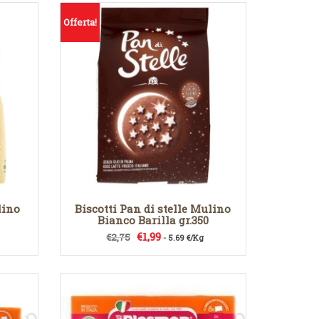
Offerta!
lino
Biscotti Pan di stelle Mulino
0
Bianco Barilla gr.350
Il
Il
€
1,99
€
2,75
- 5.69 €/Kg
prezzo
prezzo
originale
attuale
era:
è:
€2,75.
€1,99.