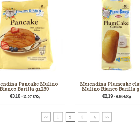
endina Pancake Mulino
Merendina Plumcake cla
Bianco Barilla gr.280
Mulino Bianco Barilla gr
€
3,10
€
2,19
- 11.07 €/Kg
- 6.64 €/Kg
<<
1
2
3
4
>>