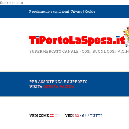
Scorri in alto
Regolamento e condizioni
|
Privacy
|
Cookie
SUPERMERCATO CANALE - COSI' BUONI, COSI' VICIN
PER ASSISTENZA E SUPPORTO
VISITA
QUESTA PAGINA
32
64
TUTTI
VEDI COME:
VEDI: