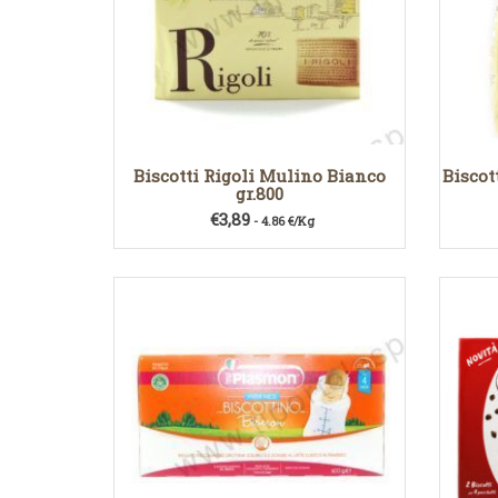
Biscotti Rigoli Mulino Bianco
Biscot
gr.800
€
3,89
- 4.86 €/Kg