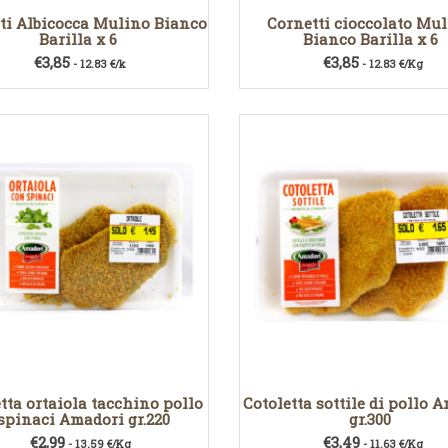
ti Albicocca Mulino Bianco
Cornetti cioccolato Mu
Barilla x 6
Bianco Barilla x 6
€
3,85
€
3,85
- 12.83 €/k
- 12.83 €/Kg
tta ortaiola tacchino pollo
Cotoletta sottile di pollo 
 spinaci Amadori gr.220
gr.300
€
2,99
€
3,49
- 13.59 €/Kg
- 11.63 €/Kg