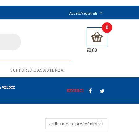
Accedi/Registrati
0
€
0,00
SUPPORTO E ASSISTENZA
 VELOCE
SEGUICI
Ordinamento predefinito