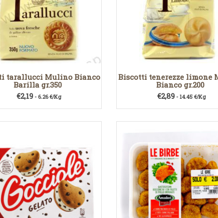
ti tarallucci Mulino Bianco
Biscotti tenerezze limone
Barilla gr.350
Bianco gr.200
€
2,19
€
2,89
- 6.26 €/Kg
- 14.45 €/Kg