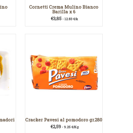
lino
Cornetti Crema Mulino Bianco
Barilla x 6
€
3,85
- 12.83 €/k
Amadori
Cracker Pavesi al pomodoro gr.280
€
2,59
- 9.25 €/Kg