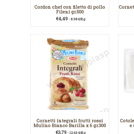
Cordon chef con filetto di pollo
Cornet
Fileni gr.500
€
4,49
- 8.98 €/Kg
Cornetti integrali frutti rossi
Cotole
Mulino Bianco Barilla x 6 gr.300
e
€
3,79
- 12.63 €/Kg