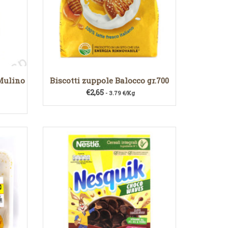
 Mulino
Biscotti zuppole Balocco gr.700
€
2,65
- 3.79 €/Kg