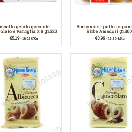
iscotto gelato gocciole
Bocconcini pollo impana
olato e vaniglia x 8 gr.320
Birbe Amadori gr.300
€
5,19
€
3,99
- 16.22 €/Kg
- 13.30 €/Kg