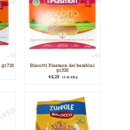
 gr.720
Biscotti Plasmon dei bambini
gr.320
€
4,29
- 13.41 €/Kg