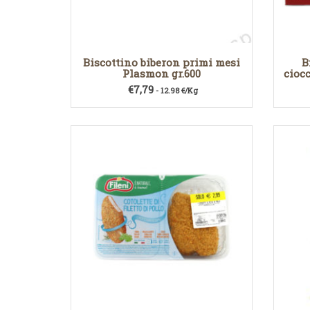
Biscottino biberon primi mesi
B
Plasmon gr.600
ciocc
€
7,79
- 12.98 €/Kg