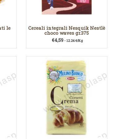
ti le
Cereali integrali Nesquik Nestlè
choco waves gr.375
€
4,59
- 12.24 €/Kg