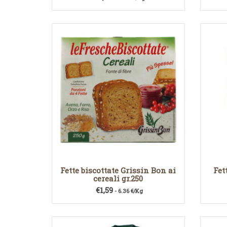
Fette biscottate Grissin Bon ai
Fet
cereali gr.250
€
1,59
- 6.36 €/Kg