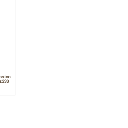
ssico
.330