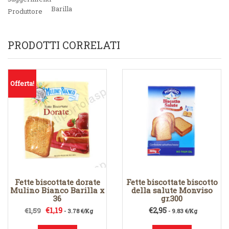
Barilla
Produttore
PRODOTTI CORRELATI
Offerta!
Fette biscottate dorate
Fette biscottate biscotto
Mulino Bianco Barilla x
della salute Monviso
36
gr.300
Il
Il
€
1,19
€
2,95
€
1,59
- 3.78 €/Kg
- 9.83 €/Kg
prezzo
prezzo