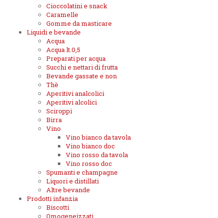
Cioccolatini e snack
Caramelle
Gomme da masticare
Liquidi e bevande
Acqua
Acqua lt.0,5
Preparati per acqua
Succhi e nettari di frutta
Bevande gassate e non
Thè
Aperitivi analcolici
Aperitivi alcolici
Sciroppi
Birra
Vino
Vino bianco da tavola
Vino bianco doc
Vino rosso da tavola
Vino rosso doc
Spumanti e champagne
Liquori e distillati
Altre bevande
Prodotti infanzia
Biscotti
Omogeneizzati