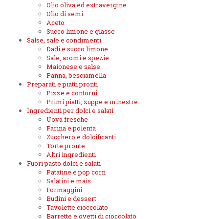
Olio oliva ed extravergine
Olio di semi
Aceto
Succo limone e glasse
Salse, sale e condimenti
Dadi e succo limone
Sale, aromi e spezie
Maionese e salse
Panna, besciamella
Preparati e piatti pronti
Pizze e contorni
Primi piatti, zuppe e minestre
Ingredienti per dolci e salati
Uova fresche
Farina e polenta
Zucchero e dolcificanti
Torte pronte
Altri ingredienti
Fuori pasto dolci e salati
Patatine e pop corn
Salatini e mais
Formaggini
Budini e dessert
Tavolette cioccolato
Barrette e ovetti di cioccolato