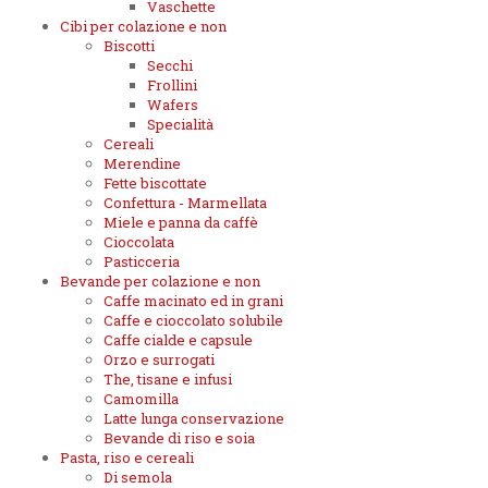
Vaschette
Cibi per colazione e non
Biscotti
Secchi
Frollini
Wafers
Specialità
Cereali
Merendine
Fette biscottate
Confettura - Marmellata
Miele e panna da caffè
Cioccolata
Pasticceria
Bevande per colazione e non
Caffe macinato ed in grani
Caffe e cioccolato solubile
Caffe cialde e capsule
Orzo e surrogati
The, tisane e infusi
Camomilla
Latte lunga conservazione
Bevande di riso e soia
Pasta, riso e cereali
Di semola