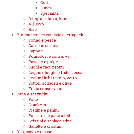
Corta
Lunga
Specialità
Integrale, farro, kamut
All'uovo
Riso
Prodotti conservati latta e tetrapack
Tonno e pesce
Carne in scatola
Capperi
Pomodori e conserve
Passate e polpe
Sughi e ragu pronti
Legumi, funghi e frutta secca
Legumi in barattolo, vetro
Sottoli, sottaceti e olive
Frutta conservata
Pane e sostitutivi
Pane
Crackers
Piadine e panini
Pan carre e pane a fette
Grissini e schiacciatine
Gallette e crostini
Olio, aceto e glasse