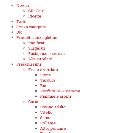
Novità
Gift Card
Ricette
Torte
Senza categoria
Bio
Prodotti senza glutine
Panificati
Surgelati
Pasta, riso e cereali
Altri prodotti
Freschissimi
Frutta e verdura
Frutta
Verdura
Bio
Verdura IV-V gamma
Piantine e aromi
Carne
Bovino adulto
Vitello
Suino
Pollame
Altro pollame