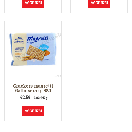
originale
attuale
AGGIUNGI
AGGIUNGI
era:
è:
€1,59.
€1,19.
Crackers magretti
Galbusera gr.380
€
2,59
- 6.82 €/Kg
AGGIUNGI