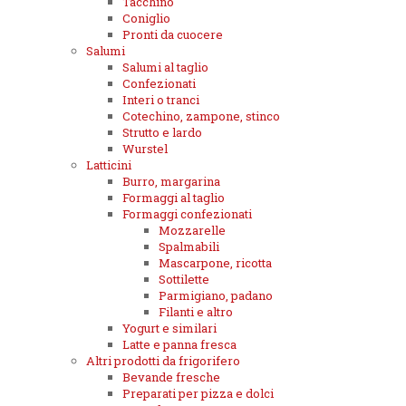
Tacchino
Coniglio
Pronti da cuocere
Salumi
Salumi al taglio
Confezionati
Interi o tranci
Cotechino, zampone, stinco
Strutto e lardo
Wurstel
Latticini
Burro, margarina
Formaggi al taglio
Formaggi confezionati
Mozzarelle
Spalmabili
Mascarpone, ricotta
Sottilette
Parmigiano, padano
Filanti e altro
Yogurt e similari
Latte e panna fresca
Altri prodotti da frigorifero
Bevande fresche
Preparati per pizza e dolci