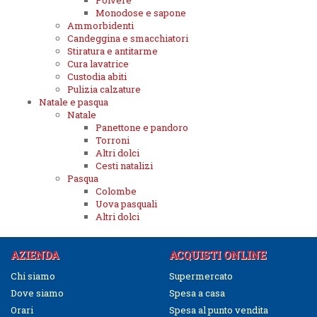
Polvere
Monodose e sapone
Ammorbidenti
Candeggina e smacchiatori
Stiratura e antitarme
Cura lavatrice
Custodia abiti
Pulizia calzature
Natale e pasqua
Natale
Panettone e pandoro
Torroni
Altri dolci
Cesti natalizi
Pasqua
Colombe
Uova pasquali
Altri dolci
AZIENDA
ACQUISTI ONLINE
Chi siamo
Supermercato
Dove siamo
Spesa a casa
Orari
Spesa al punto vendita