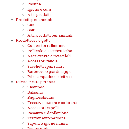
Pastine
Igiene e cura
Altri prodotti
Prodotti per animali
Cani
Gatti
Altri prodotti per animali
Prodotti usa e getta
Contenitori alluminio
Pellicole e sacchetti cibo
Asciugatutto e tovaglioli
Accessori tavola
Sacchetti spazzatura
Barbecue e giardinaggio
Pile, lampadine, elettrico
Igiene e cura persona
Shampoo
Balsamo
Bagnoschiuma
Fissativi, lozioni e coloranti
Accessori capelli
Rasatura e depilazione
Trattamento persona
Saponi e igiene intima
Igiene orale