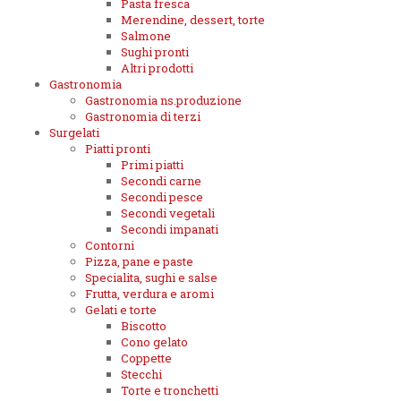
Pasta fresca
Merendine, dessert, torte
Salmone
Sughi pronti
Altri prodotti
Gastronomia
Gastronomia ns.produzione
Gastronomia di terzi
Surgelati
Piatti pronti
Primi piatti
Secondi carne
Secondi pesce
Secondi vegetali
Secondi impanati
Contorni
Pizza, pane e paste
Specialita, sughi e salse
Frutta, verdura e aromi
Gelati e torte
Biscotto
Cono gelato
Coppette
Stecchi
Torte e tronchetti