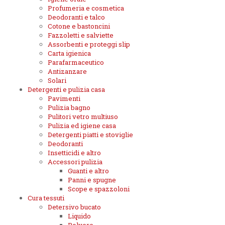
Profumeria e cosmetica
Deodoranti e talco
Cotone e bastoncini
Fazzoletti e salviette
Assorbenti e proteggi slip
Carta igienica
Parafarmaceutico
Antizanzare
Solari
Detergenti e pulizia casa
Pavimenti
Pulizia bagno
Pulitori vetro multiuso
Pulizia ed igiene casa
Detergenti piatti e stoviglie
Deodoranti
Insetticidi e altro
Accessori pulizia
Guanti e altro
Panni e spugne
Scope e spazzoloni
Cura tessuti
Detersivo bucato
Liquido