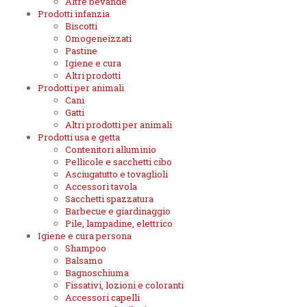
Altre bevande
Prodotti infanzia
Biscotti
Omogeneizzati
Pastine
Igiene e cura
Altri prodotti
Prodotti per animali
Cani
Gatti
Altri prodotti per animali
Prodotti usa e getta
Contenitori alluminio
Pellicole e sacchetti cibo
Asciugatutto e tovaglioli
Accessori tavola
Sacchetti spazzatura
Barbecue e giardinaggio
Pile, lampadine, elettrico
Igiene e cura persona
Shampoo
Balsamo
Bagnoschiuma
Fissativi, lozioni e coloranti
Accessori capelli