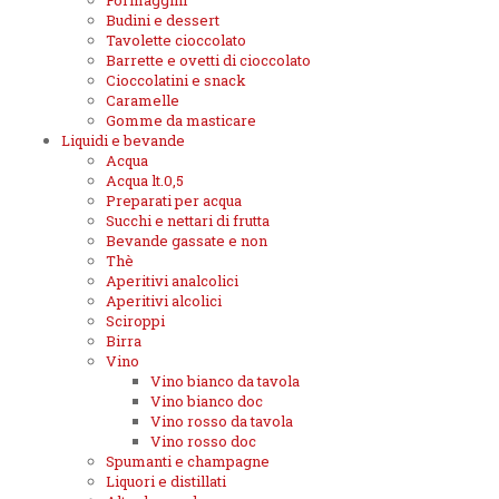
Formaggini
Budini e dessert
Tavolette cioccolato
Barrette e ovetti di cioccolato
Cioccolatini e snack
Caramelle
Gomme da masticare
Liquidi e bevande
Acqua
Acqua lt.0,5
Preparati per acqua
Succhi e nettari di frutta
Bevande gassate e non
Thè
Aperitivi analcolici
Aperitivi alcolici
Sciroppi
Birra
Vino
Vino bianco da tavola
Vino bianco doc
Vino rosso da tavola
Vino rosso doc
Spumanti e champagne
Liquori e distillati