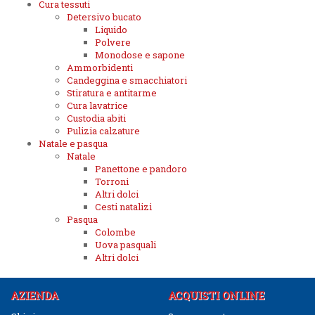
Cura tessuti
Detersivo bucato
Liquido
Polvere
Monodose e sapone
Ammorbidenti
Candeggina e smacchiatori
Stiratura e antitarme
Cura lavatrice
Custodia abiti
Pulizia calzature
Natale e pasqua
Natale
Panettone e pandoro
Torroni
Altri dolci
Cesti natalizi
Pasqua
Colombe
Uova pasquali
Altri dolci
AZIENDA
ACQUISTI ONLINE