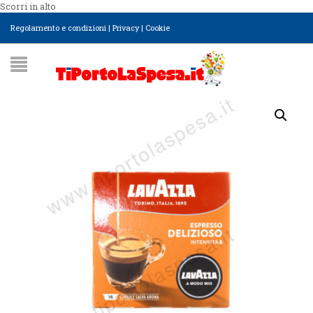
Scorri in alto
Regolamento e condizioni
|
Privacy
|
Cookie