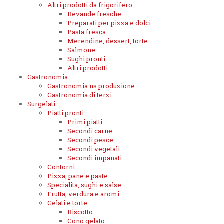
Altri prodotti da frigorifero
Bevande fresche
Preparati per pizza e dolci
Pasta fresca
Merendine, dessert, torte
Salmone
Sughi pronti
Altri prodotti
Gastronomia
Gastronomia ns.produzione
Gastronomia di terzi
Surgelati
Piatti pronti
Primi piatti
Secondi carne
Secondi pesce
Secondi vegetali
Secondi impanati
Contorni
Pizza, pane e paste
Specialita, sughi e salse
Frutta, verdura e aromi
Gelati e torte
Biscotto
Cono gelato