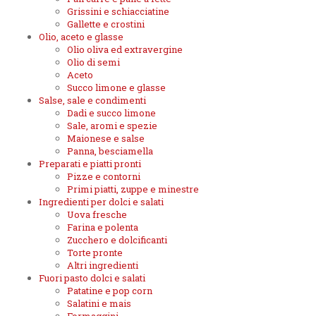
Grissini e schiacciatine
Gallette e crostini
Olio, aceto e glasse
Olio oliva ed extravergine
Olio di semi
Aceto
Succo limone e glasse
Salse, sale e condimenti
Dadi e succo limone
Sale, aromi e spezie
Maionese e salse
Panna, besciamella
Preparati e piatti pronti
Pizze e contorni
Primi piatti, zuppe e minestre
Ingredienti per dolci e salati
Uova fresche
Farina e polenta
Zucchero e dolcificanti
Torte pronte
Altri ingredienti
Fuori pasto dolci e salati
Patatine e pop corn
Salatini e mais