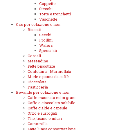
Coppette
Stecchi
Torte e tronchetti
Vaschette
Cibi per colazione e non
Biscotti
Secchi
Frollini
Wafers
Specialità
Cereali
Merendine
Fette biscottate
Confettura - Marmellata
Miele e panna da caffè
Cioccolata
Pasticceria
Bevande per colazione e non
Caffe macinato ed in grani
Caffe e cioccolato solubile
Caffe cialde e capsule
Orzo e surrogati
The, tisane e infusi
Camomilla
Latte lunga conservazione