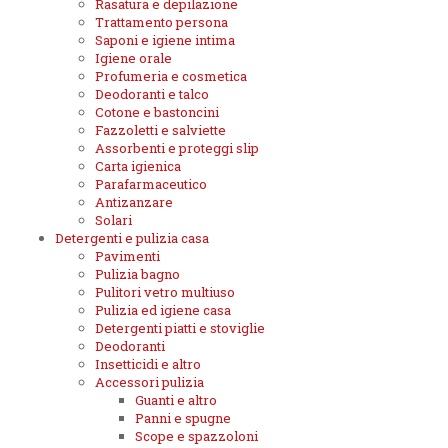
Rasatura e depilazione
Trattamento persona
Saponi e igiene intima
Igiene orale
Profumeria e cosmetica
Deodoranti e talco
Cotone e bastoncini
Fazzoletti e salviette
Assorbenti e proteggi slip
Carta igienica
Parafarmaceutico
Antizanzare
Solari
Detergenti e pulizia casa
Pavimenti
Pulizia bagno
Pulitori vetro multiuso
Pulizia ed igiene casa
Detergenti piatti e stoviglie
Deodoranti
Insetticidi e altro
Accessori pulizia
Guanti e altro
Panni e spugne
Scope e spazzoloni