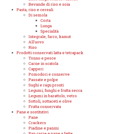
Bevande di riso e soia
Pasta, riso e cereali
Di semola
Corta
Lunga
Specialità
Integrale, farro, kamut
All'uovo
Riso
Prodotti conservati latta e tetrapack
Tonno e pesce
Carne in scatola
Capperi
Pomodori e conserve
Passate e polpe
Sughi e ragu pronti
Legumi, funghi e frutta secca
Legumi in barattolo, vetro
Sottoli, sottaceti e olive
Frutta conservata
Pane e sostitutivi
Pane
Crackers
Piadine e panini
Pan carre e pane a fette