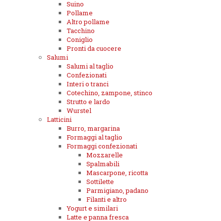
Suino
Pollame
Altro pollame
Tacchino
Coniglio
Pronti da cuocere
Salumi
Salumi al taglio
Confezionati
Interi o tranci
Cotechino, zampone, stinco
Strutto e lardo
Wurstel
Latticini
Burro, margarina
Formaggi al taglio
Formaggi confezionati
Mozzarelle
Spalmabili
Mascarpone, ricotta
Sottilette
Parmigiano, padano
Filanti e altro
Yogurt e similari
Latte e panna fresca