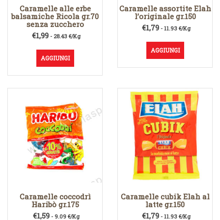
Caramelle alle erbe
Caramelle assortite Elah
balsamiche Ricola gr.70
l’originale gr.150
senza zucchero
€
1,79
- 11.93 €/Kg
€
1,99
- 28.43 €/Kg
AGGIUNGI
AGGIUNGI
Caramelle coccodrì
Caramelle cubik Elah al
Haribò gr.175
latte gr.150
€
1,59
€
1,79
- 9.09 €/Kg
- 11.93 €/Kg