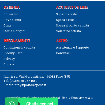
AZIENDA
ACQUISTI ONLINE
Chi siamo
Supermercato
Dove siamo
Spesa a casa
Orari
Spesa al punto vendita
Storia e origini
Volantino offerta
REGOLAMENTI
ALTRO
Condizioni di vendita
Assistenza e Supporto
Fidelity Card
Contattaci
Privacy
Cookie
Indirizzo:
Via Morganti, s.n. - 61032 Fano (PU)
Tel:
(0039)328.9774651
Email:
info@tiportolaspesa.it
Copyright 2016 © - Vigin s.a.s. di Ginesi Elisa, Villino Matteo & C. -
CF/P.IVA 02526040411
Chatta con noi