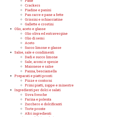
Pane
Crackers
Piadine e panini
Pan carre e pane a fette
Grissini e schiacciatine
Gallette e crostini
Olio, aceto e glasse
Olio oliva ed extravergine
Olio di semi
Aceto
Succo limone e glasse
Salse, sale e condimenti
Dadi e succo limone
Sale, aromi e spezie
Maionese e salse
Panna, besciamella
Preparati e piatti pronti
Pizze e contorni
Primi piatti, zuppe e minestre
Ingredienti per dolci e salati
Uova fresche
Farina e polenta
Zucchero e dolcificanti
Torte pronte
Altri ingredienti