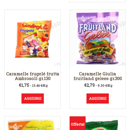
€1,79.
€1,19.
Caramelle frugelé frutta
Caramelle Giulia
Ambrosoli gr.130
fruitland gelees gr.300
€
1,75
€
2,79
- 13.46 €/Kg
- 9.30 €/Kg
AGGIUNGI
AGGIUNGI
Offerta!