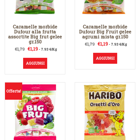
Caramelle morbide
Caramelle morbide
Dufour alla frutta
Dufour Big Fruit gelee
assortite Big frut gelee
agrumi mista gr.150
gr.150
Il
Il
€
1,19
€
1,79
- 7.93 €/Kg
Il
Il
€
1,19
€
1,79
- 7.93 €/Kg
prezzo
prezzo
prezzo
prezzo
originale
attuale
AGGIUNGI
originale
attuale
era:
è:
AGGIUNGI
era:
è:
€1,79.
€1,19.
€1,79.
€1,19.
Offerta!