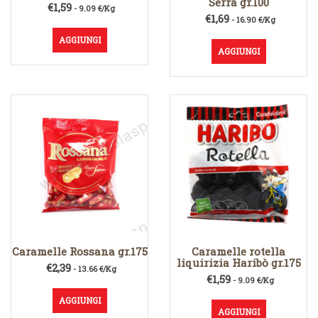
Serra gr.100
€
1,59
- 9.09 €/Kg
€
1,69
- 16.90 €/Kg
AGGIUNGI
AGGIUNGI
Caramelle Rossana gr.175
Caramelle rotella
liquirizia Haribò gr.175
€
2,39
- 13.66 €/Kg
€
1,59
- 9.09 €/Kg
AGGIUNGI
AGGIUNGI