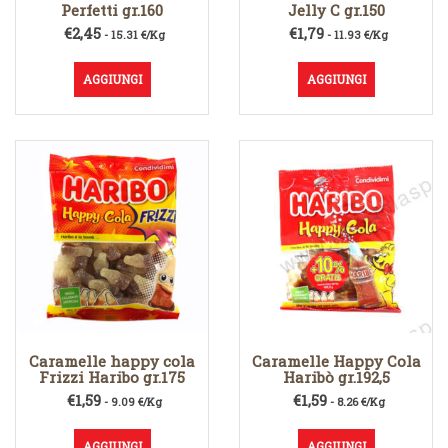
Perfetti gr.160
Jelly C gr.150
€
2,45
€
1,79
- 15.31 €/Kg
- 11.93 €/Kg
AGGIUNGI
AGGIUNGI
Caramelle happy cola
Caramelle Happy Cola
Frizzi Haribo gr.175
Haribò gr.192,5
€
1,59
€
1,59
- 9.09 €/Kg
- 8.26 €/Kg
AGGIUNGI
AGGIUNGI