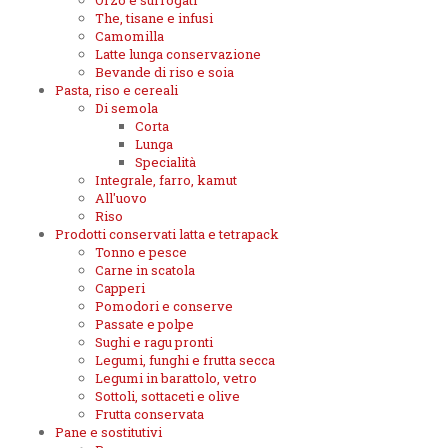
Orzo e surrogati
The, tisane e infusi
Camomilla
Latte lunga conservazione
Bevande di riso e soia
Pasta, riso e cereali
Di semola
Corta
Lunga
Specialità
Integrale, farro, kamut
All'uovo
Riso
Prodotti conservati latta e tetrapack
Tonno e pesce
Carne in scatola
Capperi
Pomodori e conserve
Passate e polpe
Sughi e ragu pronti
Legumi, funghi e frutta secca
Legumi in barattolo, vetro
Sottoli, sottaceti e olive
Frutta conservata
Pane e sostitutivi