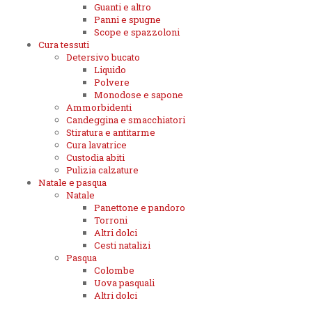
Guanti e altro
Panni e spugne
Scope e spazzoloni
Cura tessuti
Detersivo bucato
Liquido
Polvere
Monodose e sapone
Ammorbidenti
Candeggina e smacchiatori
Stiratura e antitarme
Cura lavatrice
Custodia abiti
Pulizia calzature
Natale e pasqua
Natale
Panettone e pandoro
Torroni
Altri dolci
Cesti natalizi
Pasqua
Colombe
Uova pasquali
Altri dolci