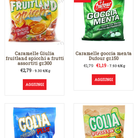
Caramelle Giulia
Caramelle goccia menta
fruitland spicchi a frutti
Dufour gr.150
assortiti gr.300
Il
Il
€
1,19
€
1,79
- 7.93 €/Kg
€
2,79
- 9.30 €/Kg
prezzo
prezzo
originale
attuale
AGGIUNGI
era:
è:
AGGIUNGI
€1,79.
€1,19.