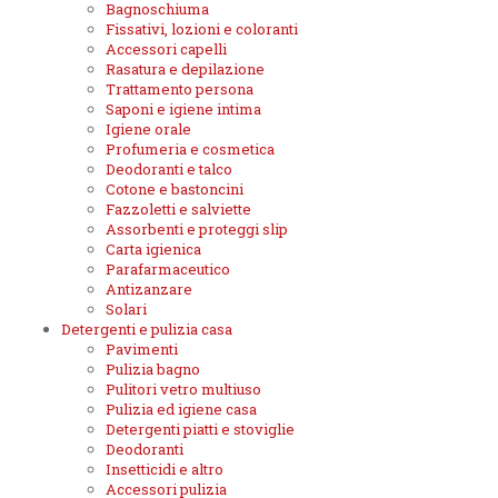
Bagnoschiuma
Fissativi, lozioni e coloranti
Accessori capelli
Rasatura e depilazione
Trattamento persona
Saponi e igiene intima
Igiene orale
Profumeria e cosmetica
Deodoranti e talco
Cotone e bastoncini
Fazzoletti e salviette
Assorbenti e proteggi slip
Carta igienica
Parafarmaceutico
Antizanzare
Solari
Detergenti e pulizia casa
Pavimenti
Pulizia bagno
Pulitori vetro multiuso
Pulizia ed igiene casa
Detergenti piatti e stoviglie
Deodoranti
Insetticidi e altro
Accessori pulizia