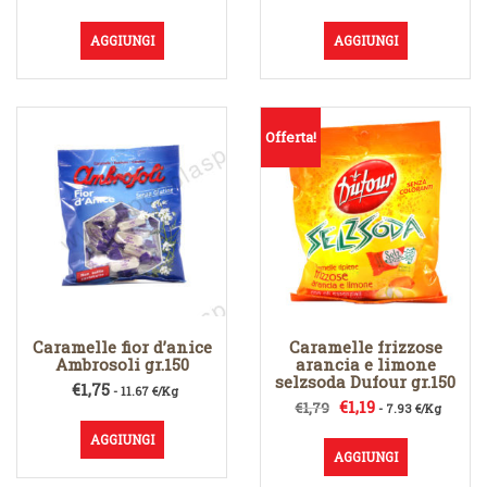
AGGIUNGI
AGGIUNGI
Offerta!
Caramelle fior d’anice
Caramelle frizzose
Ambrosoli gr.150
arancia e limone
selzsoda Dufour gr.150
€
1,75
- 11.67 €/Kg
Il
Il
€
1,19
€
1,79
- 7.93 €/Kg
prezzo
prezzo
AGGIUNGI
originale
attuale
AGGIUNGI
era:
è: