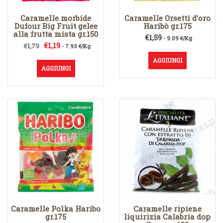
Caramelle morbide
Caramelle Orsetti d’oro
Dufour Big Fruit gelee
Haribò gr.175
alla frutta mista gr.150
€
1,59
- 9.09 €/Kg
Il
Il
€
1,19
€
1,79
- 7.93 €/Kg
prezzo
prezzo
AGGIUNGI
originale
attuale
AGGIUNGI
era:
è:
€1,79.
€1,19.
Caramelle Polka Haribo
Caramelle ripiene
gr.175
liquirizia Calabria dop