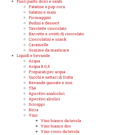
Fuori pasto dolci e salati
Patatine e pop corn
Salatini e mais
Formaggini
Budini e dessert
Tavolette cioccolato
Barrette e ovetti di cioccolato
Cioccolatini e snack
Caramelle
Gomme da masticare
Liquidi e bevande
Acqua
Acqua lt.0,5
Preparati per acqua
Succhi e nettari di frutta
Bevande gassate e non
Thè
Aperitivi analcolici
Aperitivi alcolici
Sciroppi
Birra
Vino
Vino bianco da tavola
Vino bianco doc
Vino rosso da tavola