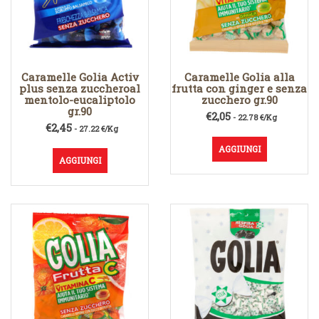
Caramelle Golia Activ
Caramelle Golia alla
plus senza zuccheroal
frutta con ginger e senza
mentolo-eucaliptolo
zucchero gr.90
gr.90
€
2,05
- 22.78 €/Kg
€
2,45
- 27.22 €/Kg
AGGIUNGI
AGGIUNGI