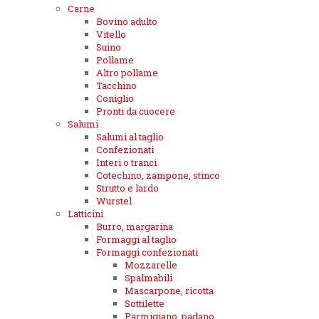
Carne
Bovino adulto
Vitello
Suino
Pollame
Altro pollame
Tacchino
Coniglio
Pronti da cuocere
Salumi
Salumi al taglio
Confezionati
Interi o tranci
Cotechino, zampone, stinco
Strutto e lardo
Wurstel
Latticini
Burro, margarina
Formaggi al taglio
Formaggi confezionati
Mozzarelle
Spalmabili
Mascarpone, ricotta
Sottilette
Parmigiano, padano