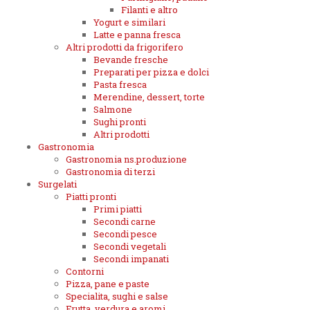
Filanti e altro
Yogurt e similari
Latte e panna fresca
Altri prodotti da frigorifero
Bevande fresche
Preparati per pizza e dolci
Pasta fresca
Merendine, dessert, torte
Salmone
Sughi pronti
Altri prodotti
Gastronomia
Gastronomia ns.produzione
Gastronomia di terzi
Surgelati
Piatti pronti
Primi piatti
Secondi carne
Secondi pesce
Secondi vegetali
Secondi impanati
Contorni
Pizza, pane e paste
Specialita, sughi e salse
Frutta, verdura e aromi