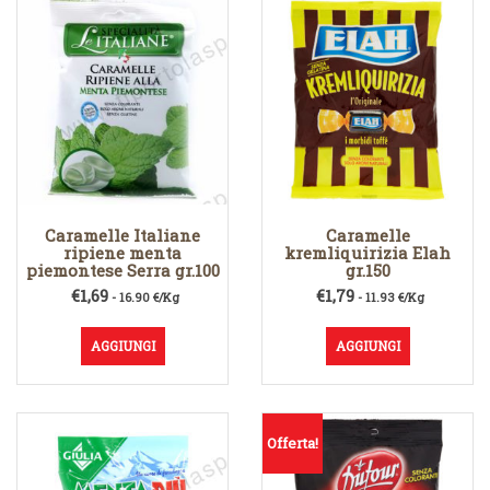
Caramelle Italiane
Caramelle
ripiene menta
kremliquirizia Elah
piemontese Serra gr.100
gr.150
€
1,69
€
1,79
- 16.90 €/Kg
- 11.93 €/Kg
AGGIUNGI
AGGIUNGI
Offerta!