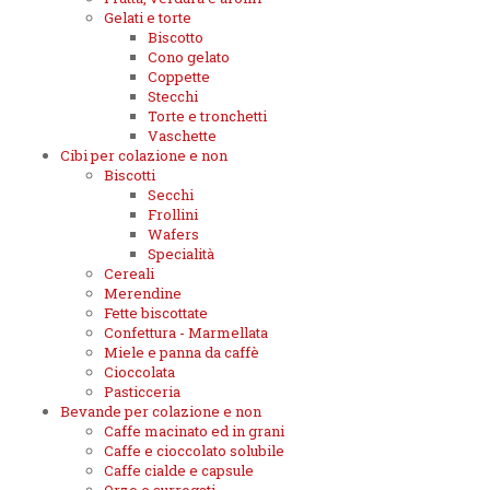
Gelati e torte
Biscotto
Cono gelato
Coppette
Stecchi
Torte e tronchetti
Vaschette
Cibi per colazione e non
Biscotti
Secchi
Frollini
Wafers
Specialità
Cereali
Merendine
Fette biscottate
Confettura - Marmellata
Miele e panna da caffè
Cioccolata
Pasticceria
Bevande per colazione e non
Caffe macinato ed in grani
Caffe e cioccolato solubile
Caffe cialde e capsule