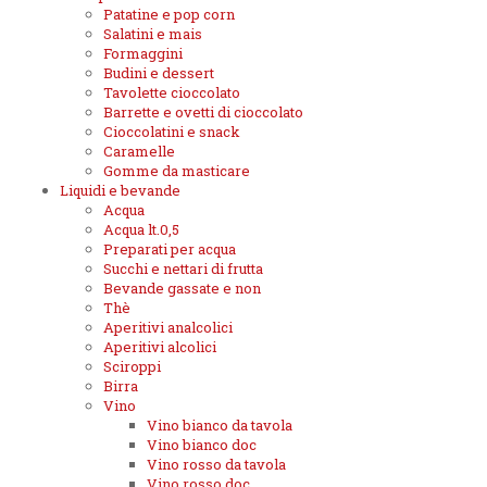
Patatine e pop corn
Salatini e mais
Formaggini
Budini e dessert
Tavolette cioccolato
Barrette e ovetti di cioccolato
Cioccolatini e snack
Caramelle
Gomme da masticare
Liquidi e bevande
Acqua
Acqua lt.0,5
Preparati per acqua
Succhi e nettari di frutta
Bevande gassate e non
Thè
Aperitivi analcolici
Aperitivi alcolici
Sciroppi
Birra
Vino
Vino bianco da tavola
Vino bianco doc
Vino rosso da tavola
Vino rosso doc