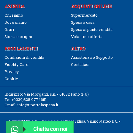
AZIENDA
ACQUISTI ONLINE
Chi siamo
Supermercato
Dove siamo
Spesa a casa
Orari
Spesa al punto vendita
Storia e origini
Volantino offerta
REGOLAMENTI
ALTRO
Condizioni di vendita
Assistenza e Supporto
Fidelity Card
Contattaci
Privacy
Cookie
Indirizzo:
Via Morganti, s.n. - 61032 Fano (PU)
Tel:
(0039)328.9774651
Email:
info@tiportolaspesa.it
Copyright 2016 © - Vigin s.a.s. di Ginesi Elisa, Villino Matteo & C. -
CF/P.IVA 02526040411
Chatta con noi