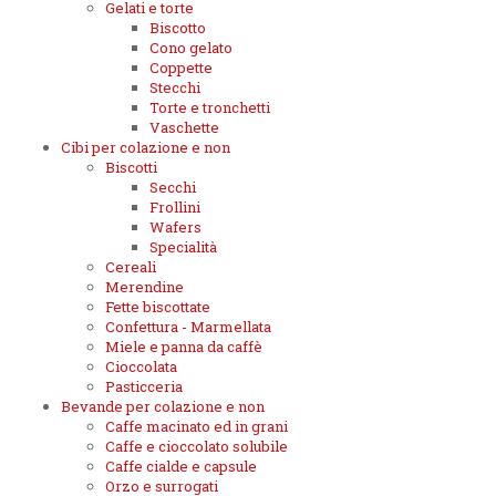
Gelati e torte
Biscotto
Cono gelato
Coppette
Stecchi
Torte e tronchetti
Vaschette
Cibi per colazione e non
Biscotti
Secchi
Frollini
Wafers
Specialità
Cereali
Merendine
Fette biscottate
Confettura - Marmellata
Miele e panna da caffè
Cioccolata
Pasticceria
Bevande per colazione e non
Caffe macinato ed in grani
Caffe e cioccolato solubile
Caffe cialde e capsule
Orzo e surrogati