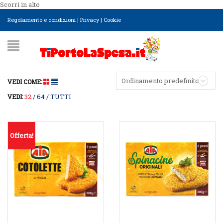
Scorri in alto
Regolamento e condizioni
|
Privacy
|
Cookie
Ordinamento predefinito
VEDI COME:
32
64
TUTTI
VEDI:
Offerta!