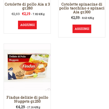
Cotolette di pollo Aia x 3
Cotolette spinacine di
gr.280
pollo tacchino e spinaci
Aia gr.300
Il
Il
€
2,19
€
2,69
- 7.82 €/Kg
€
2,59
prezzo
prezzo
- 8.63 €/Kg
originale
attuale
AGGIUNGI
era:
è:
AGGIUNGI
€2,69.
€2,19.
Findus delizie di pollo
Nuggets gr.250
€
4,29
- 17.16 €/Kg