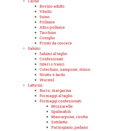
Carne
Bovino adulto
Vitello
Suino
Pollame
Altro pollame
Tacchino
Coniglio
Pronti da cuocere
Salumi
Salumi al taglio
Confezionati
Interi o tranci
Cotechino, zampone, stinco
Strutto e lardo
Wurstel
Latticini
Burro, margarina
Formaggi al taglio
Formaggi confezionati
Mozzarelle
Spalmabili
Mascarpone, ricotta
Sottilette
Parmigiano, padano