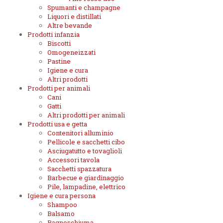
Spumanti e champagne
Liquori e distillati
Altre bevande
Prodotti infanzia
Biscotti
Omogeneizzati
Pastine
Igiene e cura
Altri prodotti
Prodotti per animali
Cani
Gatti
Altri prodotti per animali
Prodotti usa e getta
Contenitori alluminio
Pellicole e sacchetti cibo
Asciugatutto e tovaglioli
Accessori tavola
Sacchetti spazzatura
Barbecue e giardinaggio
Pile, lampadine, elettrico
Igiene e cura persona
Shampoo
Balsamo
Bagnoschiuma