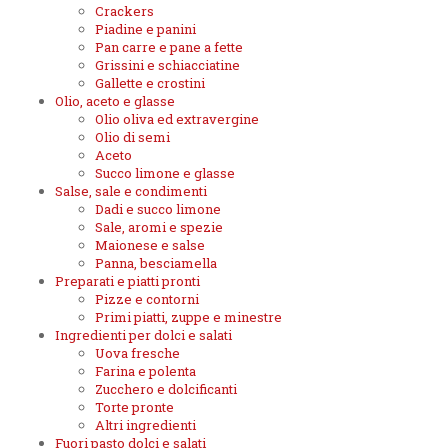
Crackers
Piadine e panini
Pan carre e pane a fette
Grissini e schiacciatine
Gallette e crostini
Olio, aceto e glasse
Olio oliva ed extravergine
Olio di semi
Aceto
Succo limone e glasse
Salse, sale e condimenti
Dadi e succo limone
Sale, aromi e spezie
Maionese e salse
Panna, besciamella
Preparati e piatti pronti
Pizze e contorni
Primi piatti, zuppe e minestre
Ingredienti per dolci e salati
Uova fresche
Farina e polenta
Zucchero e dolcificanti
Torte pronte
Altri ingredienti
Fuori pasto dolci e salati