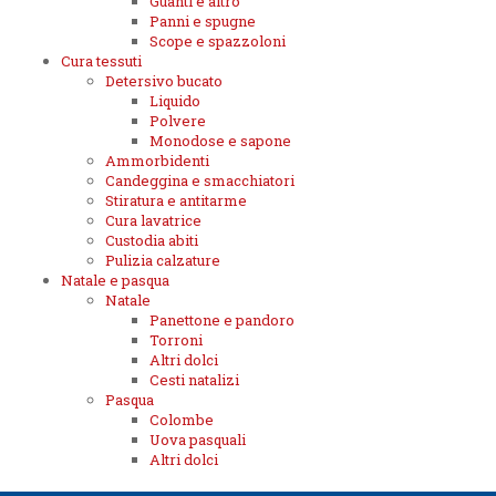
Guanti e altro
Panni e spugne
Scope e spazzoloni
Cura tessuti
Detersivo bucato
Liquido
Polvere
Monodose e sapone
Ammorbidenti
Candeggina e smacchiatori
Stiratura e antitarme
Cura lavatrice
Custodia abiti
Pulizia calzature
Natale e pasqua
Natale
Panettone e pandoro
Torroni
Altri dolci
Cesti natalizi
Pasqua
Colombe
Uova pasquali
Altri dolci