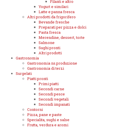
Filanti e altro
Yogurt e similari
Latte e panna fresca
Altri prodotti da frigorifero
Bevande fresche
Preparati per pizza e dolci
Pasta fresca
Merendine, dessert, torte
Salmone
Sughi pronti
Altri prodotti
Gastronomia
Gastronomia ns.produzione
Gastronomia di terzi
Surgelati
Piatti pronti
Primi piatti
Secondi carne
Secondi pesce
Secondi vegetali
Secondi impanati
Contorni
Pizza, pane e paste
Specialita, sughi e salse
Frutta, verdura e aromi