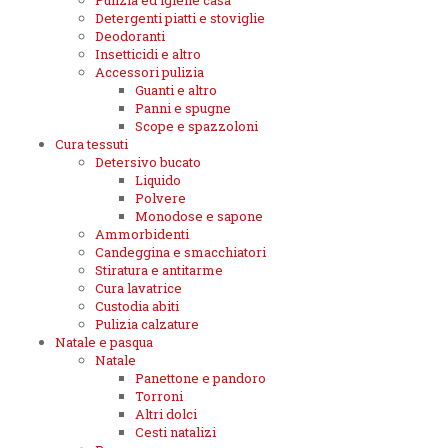
Pulizia ed igiene casa
Detergenti piatti e stoviglie
Deodoranti
Insetticidi e altro
Accessori pulizia
Guanti e altro
Panni e spugne
Scope e spazzoloni
Cura tessuti
Detersivo bucato
Liquido
Polvere
Monodose e sapone
Ammorbidenti
Candeggina e smacchiatori
Stiratura e antitarme
Cura lavatrice
Custodia abiti
Pulizia calzature
Natale e pasqua
Natale
Panettone e pandoro
Torroni
Altri dolci
Cesti natalizi