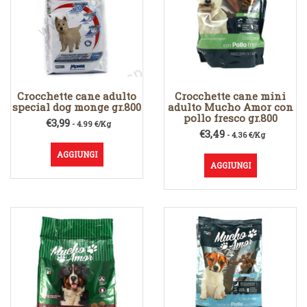
Crocchette cane adulto
Crocchette cane mini
special dog monge gr.800
adulto Mucho Amor con
pollo fresco gr.800
€
3,99
- 4.99 €/Kg
€
3,49
- 4.36 €/Kg
AGGIUNGI
AGGIUNGI