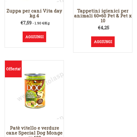
Zuppa per cani Vita day
Tappetini igienici per
kg.4
animali 60×60 Pet & Pet x
10
€
7,59
- 1.90 €/Kg
€
4,25
AGGIUNGI
AGGIUNGI
Offerta!
Patè vitello e verdure
cane Special Dog Monge