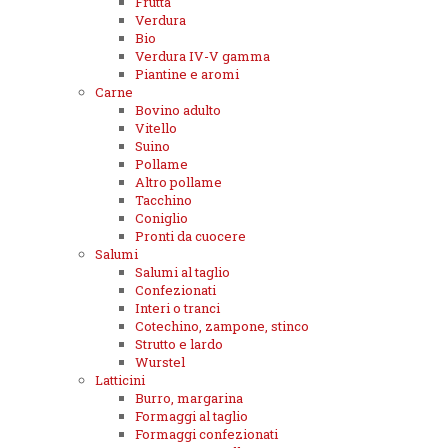
Frutta
Verdura
Bio
Verdura IV-V gamma
Piantine e aromi
Carne
Bovino adulto
Vitello
Suino
Pollame
Altro pollame
Tacchino
Coniglio
Pronti da cuocere
Salumi
Salumi al taglio
Confezionati
Interi o tranci
Cotechino, zampone, stinco
Strutto e lardo
Wurstel
Latticini
Burro, margarina
Formaggi al taglio
Formaggi confezionati