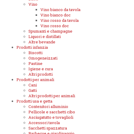
Vino
Vino bianco da tavola
Vino bianco doc
Vino rosso da tavola
Vino rosso doc
Spumanti e champagne
Liquori e distillati
Altre bevande
Prodotti infanzia
Biscotti
Omogeneizzati
Pastine
Igiene e cura
Altri prodotti
Prodotti per animali
Cani
Gatti
Altri prodotti per animali
Prodotti usa e getta
Contenitori alluminio
Pellicole e sacchetti cibo
Asciugatutto e tovaglioli
Accessori tavola
Sacchetti spazzatura
Barbecue e giardinaggio