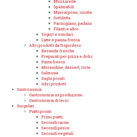
Mozzarelle
Spalmabili
Mascarpone, ricotta
Sottilette
Parmigiano, padano
Filanti e altro
Yogurt e similari
Latte e panna fresca
Altri prodotti da frigorifero
Bevande fresche
Preparati per pizza e dolci
Pasta fresca
Merendine, dessert, torte
Salmone
Sughi pronti
Altri prodotti
Gastronomia
Gastronomia ns.produzione
Gastronomia di terzi
Surgelati
Piatti pronti
Primi piatti
Secondi carne
Secondi pesce
Secondi vegetali