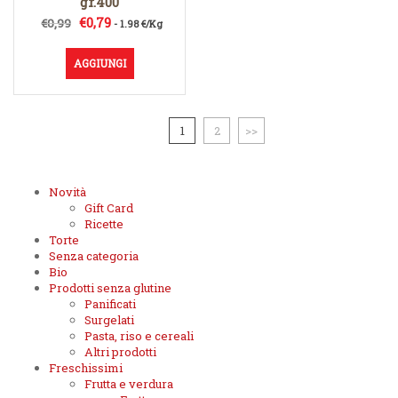
gr.400
Il
Il
€
0,79
€
0,99
- 1.98 €/Kg
prezzo
prezzo
originale
attuale
AGGIUNGI
era:
è:
€0,99.
€0,79.
1
2
>>
Novità
Gift Card
Ricette
Torte
Senza categoria
Bio
Prodotti senza glutine
Panificati
Surgelati
Pasta, riso e cereali
Altri prodotti
Freschissimi
Frutta e verdura