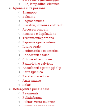
Pile, lampadine, elettrico
Igiene e cura persona
Shampoo
Balsamo
Bagnoschiuma
Fissativi, lozioni e coloranti
Accessori capelli
Rasatura e depilazione
Trattamento persona
Saponi e igiene intima
Igiene orale
Profumeria e cosmetica
Deodoranti e talco
Cotone e bastoncini
Fazzoletti e salviette
Assorbenti e proteggi slip
Carta igienica
Parafarmaceutico
Antizanzare
Solari
Detergenti e pulizia casa
Pavimenti
Pulizia bagno
Pulitori vetro multiuso