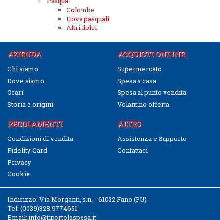
Pasqua
Colombe
Uova pasquali
Altri dolci
AZIENDA
ACQUISTI ONLINE
Chi siamo
Supermercato
Dove siamo
Spesa a casa
Orari
Spesa al punto vendita
Storia e origini
Volantino offerta
REGOLAMENTI
ALTRO
Condizioni di vendita
Assistenza e Supporto
Fidelity Card
Contattaci
Privacy
Cookie
Indirizzo:
Via Morganti, s.n. - 61032 Fano (PU)
Tel:
(0039)328.9774651
Email:
info@tiportolaspesa.it