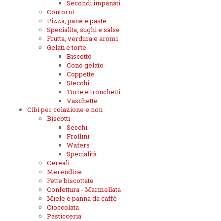
Secondi impanati
Contorni
Pizza, pane e paste
Specialita, sughi e salse
Frutta, verdura e aromi
Gelati e torte
Biscotto
Cono gelato
Coppette
Stecchi
Torte e tronchetti
Vaschette
Cibi per colazione e non
Biscotti
Secchi
Frollini
Wafers
Specialità
Cereali
Merendine
Fette biscottate
Confettura - Marmellata
Miele e panna da caffè
Cioccolata
Pasticceria