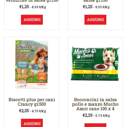
verdurine in salsa gr.150
salsa gr.150
€
1,25
€
1,25
- 8.33 €/Kg
- 8.33 €/Kg
AGGIUNGI
AGGIUNGI
Biscotti plus per cani
Bocconcini in salsa
Crancy gr.500
pollo e manzo Mucho
Amor cane 100 x 4
€
2,35
- 4.70 €/Kg
€
2,29
- 5.73 €/Kg
AGGIUNGI