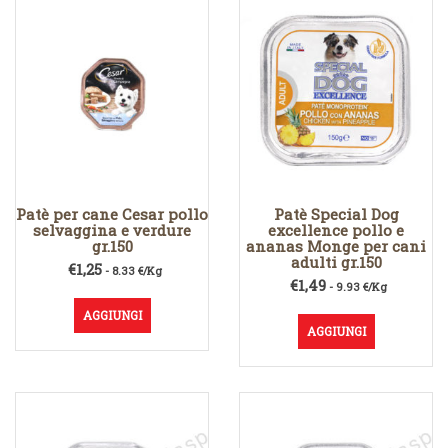
Patè per cane Cesar pollo
Patè Special Dog
selvaggina e verdure
excellence pollo e
gr.150
ananas Monge per cani
adulti gr.150
€
1,25
- 8.33 €/Kg
€
1,49
- 9.93 €/Kg
AGGIUNGI
AGGIUNGI