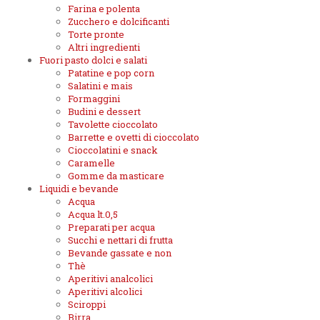
Farina e polenta
Zucchero e dolcificanti
Torte pronte
Altri ingredienti
Fuori pasto dolci e salati
Patatine e pop corn
Salatini e mais
Formaggini
Budini e dessert
Tavolette cioccolato
Barrette e ovetti di cioccolato
Cioccolatini e snack
Caramelle
Gomme da masticare
Liquidi e bevande
Acqua
Acqua lt.0,5
Preparati per acqua
Succhi e nettari di frutta
Bevande gassate e non
Thè
Aperitivi analcolici
Aperitivi alcolici
Sciroppi
Birra