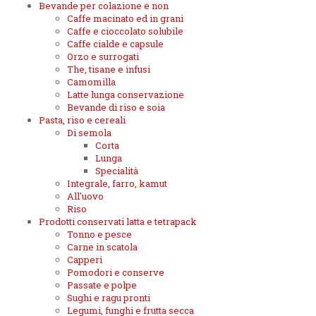
Bevande per colazione e non
Caffe macinato ed in grani
Caffe e cioccolato solubile
Caffe cialde e capsule
Orzo e surrogati
The, tisane e infusi
Camomilla
Latte lunga conservazione
Bevande di riso e soia
Pasta, riso e cereali
Di semola
Corta
Lunga
Specialità
Integrale, farro, kamut
All'uovo
Riso
Prodotti conservati latta e tetrapack
Tonno e pesce
Carne in scatola
Capperi
Pomodori e conserve
Passate e polpe
Sughi e ragu pronti
Legumi, funghi e frutta secca