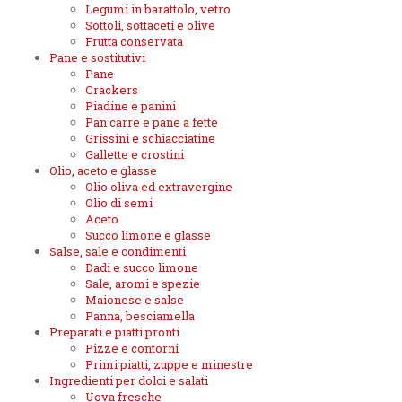
Legumi in barattolo, vetro
Sottoli, sottaceti e olive
Frutta conservata
Pane e sostitutivi
Pane
Crackers
Piadine e panini
Pan carre e pane a fette
Grissini e schiacciatine
Gallette e crostini
Olio, aceto e glasse
Olio oliva ed extravergine
Olio di semi
Aceto
Succo limone e glasse
Salse, sale e condimenti
Dadi e succo limone
Sale, aromi e spezie
Maionese e salse
Panna, besciamella
Preparati e piatti pronti
Pizze e contorni
Primi piatti, zuppe e minestre
Ingredienti per dolci e salati
Uova fresche