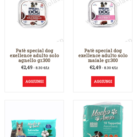
Patè special dog
Patè special dog
exellence adulto solo
exellence adulto solo
agnello gr.300
maiale gr.300
€
2,49
€
2,49
- 8.30 €/Lt
- 8.30 €/Lt
AGGIUNGI
AGGIUNGI