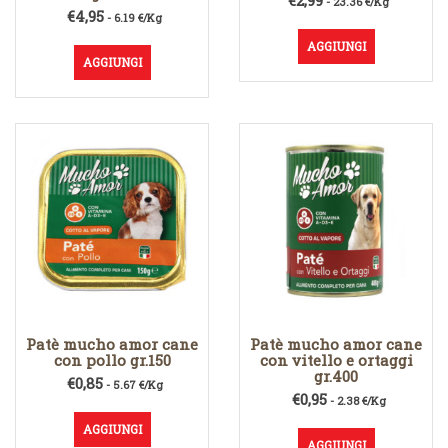
€
2,99
- 23.36 €/Kg
€
4,95
- 6.19 €/Kg
AGGIUNGI
AGGIUNGI
Patè mucho amor cane
Patè mucho amor cane
con pollo gr.150
con vitello e ortaggi
gr.400
€
0,85
- 5.67 €/Kg
€
0,95
- 2.38 €/Kg
AGGIUNGI
AGGIUNGI