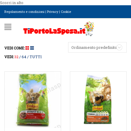
Scorri in alto
Regolamento e condizioni
|
Privacy
|
Cookie
Ordinamento predefinito
VEDI COME:
32
64
TUTTI
VEDI: