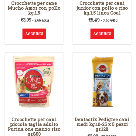
Crocchette per cane
Crocchette per cani
Mucho Amor con pollo
junior con pollo e riso
kg.1,5
kg.1,5 linea Coal
€
3,99
€
5,49
- 2.66 €/Kg
- 3.66 €/Kg
AGGIUNGI
AGGIUNGI
Crocchette per cani
Dentastix Pedigree cani
piccola taglia adulto
medi kg.10-25 x 5 pezzi
Purina one manzo riso
gr.128
gr.800