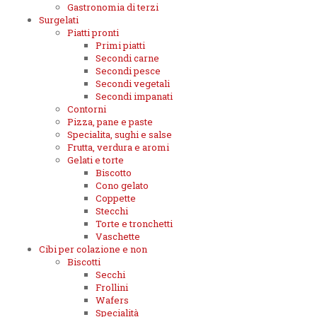
Gastronomia di terzi
Surgelati
Piatti pronti
Primi piatti
Secondi carne
Secondi pesce
Secondi vegetali
Secondi impanati
Contorni
Pizza, pane e paste
Specialita, sughi e salse
Frutta, verdura e aromi
Gelati e torte
Biscotto
Cono gelato
Coppette
Stecchi
Torte e tronchetti
Vaschette
Cibi per colazione e non
Biscotti
Secchi
Frollini
Wafers
Specialità