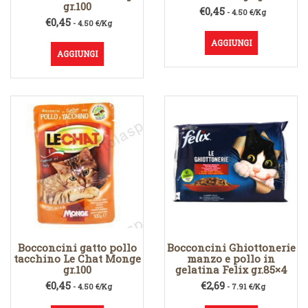
gr.100
€
0,45
- 4.50 €/Kg
€
0,45
- 4.50 €/Kg
AGGIUNGI
AGGIUNGI
Bocconcini gatto pollo
Bocconcini Ghiottonerie
tacchino Le Chat Monge
manzo e pollo in
gr.100
gelatina Felix gr.85×4
€
0,45
€
2,69
- 4.50 €/Kg
- 7.91 €/Kg