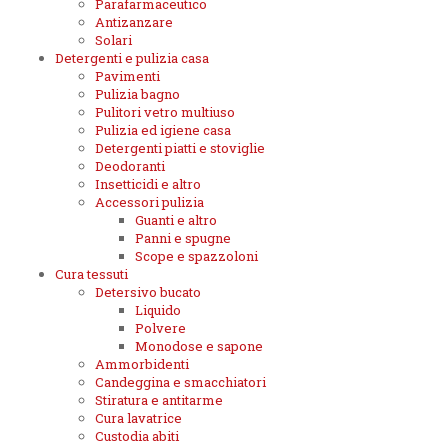
Parafarmaceutico
Antizanzare
Solari
Detergenti e pulizia casa
Pavimenti
Pulizia bagno
Pulitori vetro multiuso
Pulizia ed igiene casa
Detergenti piatti e stoviglie
Deodoranti
Insetticidi e altro
Accessori pulizia
Guanti e altro
Panni e spugne
Scope e spazzoloni
Cura tessuti
Detersivo bucato
Liquido
Polvere
Monodose e sapone
Ammorbidenti
Candeggina e smacchiatori
Stiratura e antitarme
Cura lavatrice
Custodia abiti