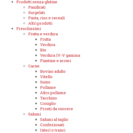
Prodotti senza glutine
Panificati
Surgelati
Pasta, riso e cereali
Altri prodotti
Freschissimi
Frutta e verdura
Frutta
Verdura
Bio
Verdura IV-V gamma
Piantine e aromi
Carne
Bovino adulto
Vitello
Suino
Pollame
Altro pollame
Tacchino
Coniglio
Pronti da cuocere
Salumi
Salumi al taglio
Confezionati
Interi o tranci