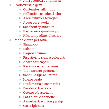
Altri prodotti per animali
Prodotti usa e getta
Contenitori alluminio
Pellicole e sacchetti cibo
Asciugatutto e tovaglioli
Accessori tavola
Sacchetti spazzatura
Barbecue e giardinaggio
Pile, lampadine, elettrico
Igiene e cura persona
Shampoo
Balsamo
Bagnoschiuma
Fissativi, lozioni e coloranti
Accessori capelli
Rasatura e depilazione
Trattamento persona
Saponi e igiene intima
Igiene orale
Profumeria e cosmetica
Deodoranti e talco
Cotone e bastoncini
Fazzoletti e salviette
Assorbenti e proteggi slip
Carta igienica