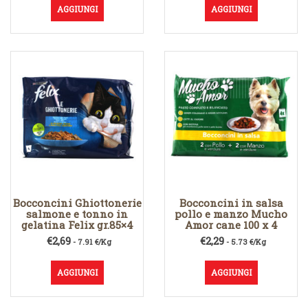
AGGIUNGI
AGGIUNGI
Bocconcini Ghiottonerie
Bocconcini in salsa
salmone e tonno in
pollo e manzo Mucho
gelatina Felix gr.85×4
Amor cane 100 x 4
€
2,69
€
2,29
- 7.91 €/Kg
- 5.73 €/Kg
AGGIUNGI
AGGIUNGI