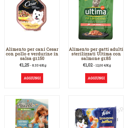
Alimento per cani Cesar
Alimento per gatti adulti
con pollo e verdurine in
sterilizzati Ultima con
salsa gr.150
salmone gr.85
€
1,25
€
1,02
- 8.33 €/Kg
- 12,00 €/Kg
AGGIUNGI
AGGIUNGI