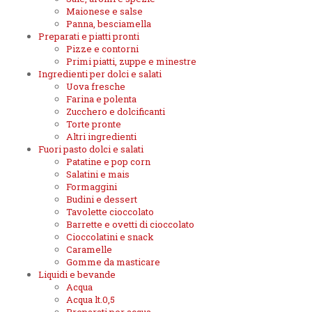
Maionese e salse
Panna, besciamella
Preparati e piatti pronti
Pizze e contorni
Primi piatti, zuppe e minestre
Ingredienti per dolci e salati
Uova fresche
Farina e polenta
Zucchero e dolcificanti
Torte pronte
Altri ingredienti
Fuori pasto dolci e salati
Patatine e pop corn
Salatini e mais
Formaggini
Budini e dessert
Tavolette cioccolato
Barrette e ovetti di cioccolato
Cioccolatini e snack
Caramelle
Gomme da masticare
Liquidi e bevande
Acqua
Acqua lt.0,5