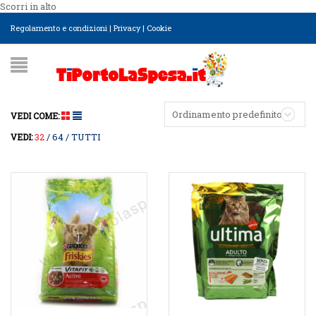
Scorri in alto
Regolamento e condizioni
|
Privacy
|
Cookie
Ordinamento predefinito
VEDI COME:
32
64
TUTTI
VEDI: