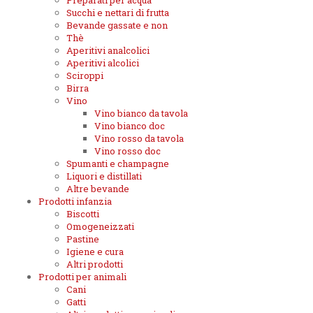
Preparati per acqua
Succhi e nettari di frutta
Bevande gassate e non
Thè
Aperitivi analcolici
Aperitivi alcolici
Sciroppi
Birra
Vino
Vino bianco da tavola
Vino bianco doc
Vino rosso da tavola
Vino rosso doc
Spumanti e champagne
Liquori e distillati
Altre bevande
Prodotti infanzia
Biscotti
Omogeneizzati
Pastine
Igiene e cura
Altri prodotti
Prodotti per animali
Cani
Gatti