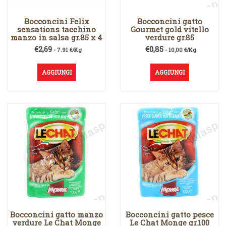
Bocconcini Felix
Bocconcini gatto
sensations tacchino
Gourmet gold vitello
manzo in salsa gr.85 x 4
verdure gr.85
€
2,69
€
0,85
- 7.91 €/Kg
- 10,00 €/Kg
AGGIUNGI
AGGIUNGI
Bocconcini gatto manzo
Bocconcini gatto pesce
verdure Le Chat Monge
Le Chat Monge gr.100