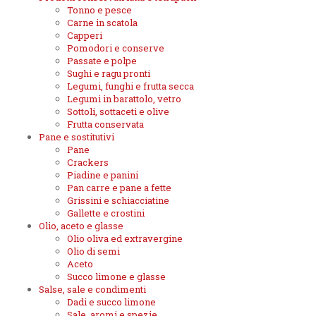
Tonno e pesce
Carne in scatola
Capperi
Pomodori e conserve
Passate e polpe
Sughi e ragu pronti
Legumi, funghi e frutta secca
Legumi in barattolo, vetro
Sottoli, sottaceti e olive
Frutta conservata
Pane e sostitutivi
Pane
Crackers
Piadine e panini
Pan carre e pane a fette
Grissini e schiacciatine
Gallette e crostini
Olio, aceto e glasse
Olio oliva ed extravergine
Olio di semi
Aceto
Succo limone e glasse
Salse, sale e condimenti
Dadi e succo limone
Sale, aromi e spezie