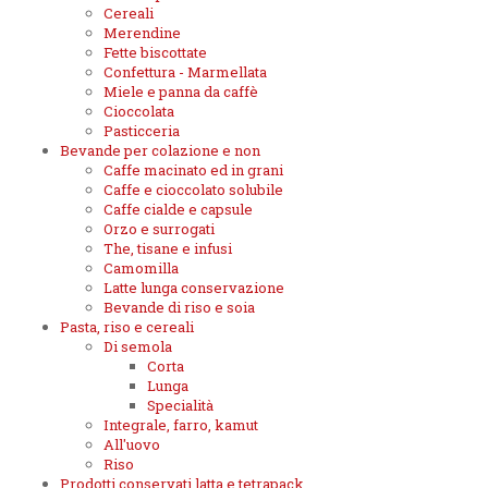
Cereali
Merendine
Fette biscottate
Confettura - Marmellata
Miele e panna da caffè
Cioccolata
Pasticceria
Bevande per colazione e non
Caffe macinato ed in grani
Caffe e cioccolato solubile
Caffe cialde e capsule
Orzo e surrogati
The, tisane e infusi
Camomilla
Latte lunga conservazione
Bevande di riso e soia
Pasta, riso e cereali
Di semola
Corta
Lunga
Specialità
Integrale, farro, kamut
All'uovo
Riso
Prodotti conservati latta e tetrapack