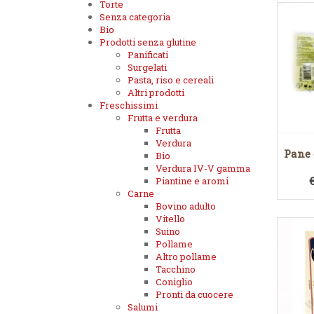
Torte
Senza categoria
Bio
Prodotti senza glutine
Panificati
Surgelati
Pasta, riso e cereali
Altri prodotti
Freschissimi
Frutta e verdura
Frutta
Verdura
Pane 
Bio
Verdura IV-V gamma
Piantine e aromi
Carne
Bovino adulto
Vitello
Suino
Pollame
Altro pollame
Tacchino
Coniglio
Pronti da cuocere
Salumi