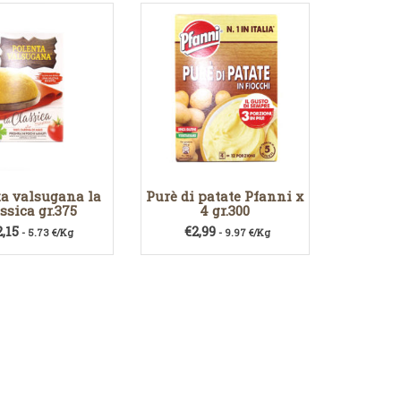
a valsugana la
Purè di patate Pfanni x
ssica gr.375
4 gr.300
2,15
€
2,99
- 5.73 €/Kg
- 9.97 €/Kg