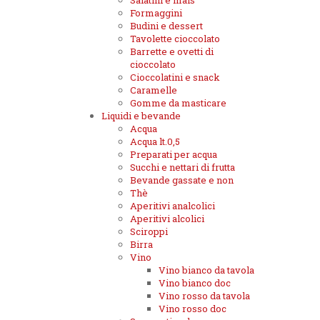
Salatini e mais
Formaggini
Budini e dessert
Tavolette cioccolato
Barrette e ovetti di
cioccolato
Cioccolatini e snack
Caramelle
Gomme da masticare
Liquidi e bevande
Acqua
Acqua lt.0,5
Preparati per acqua
Succhi e nettari di frutta
Bevande gassate e non
Thè
Aperitivi analcolici
Aperitivi alcolici
Sciroppi
Birra
Vino
Vino bianco da tavola
Vino bianco doc
Vino rosso da tavola
Vino rosso doc