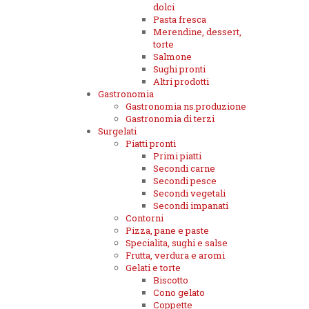
dolci
Pasta fresca
Merendine, dessert,
torte
Salmone
Sughi pronti
Altri prodotti
Gastronomia
Gastronomia ns.produzione
Gastronomia di terzi
Surgelati
Piatti pronti
Primi piatti
Secondi carne
Secondi pesce
Secondi vegetali
Secondi impanati
Contorni
Pizza, pane e paste
Specialita, sughi e salse
Frutta, verdura e aromi
Gelati e torte
Biscotto
Cono gelato
Coppette