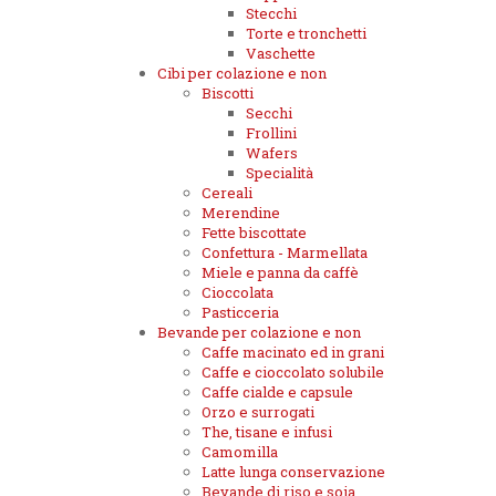
Stecchi
Torte e tronchetti
Vaschette
Cibi per colazione e non
Biscotti
Secchi
Frollini
Wafers
Specialità
Cereali
Merendine
Fette biscottate
Confettura - Marmellata
Miele e panna da caffè
Cioccolata
Pasticceria
Bevande per colazione e non
Caffe macinato ed in grani
Caffe e cioccolato solubile
Caffe cialde e capsule
Orzo e surrogati
The, tisane e infusi
Camomilla
Latte lunga conservazione
Bevande di riso e soia