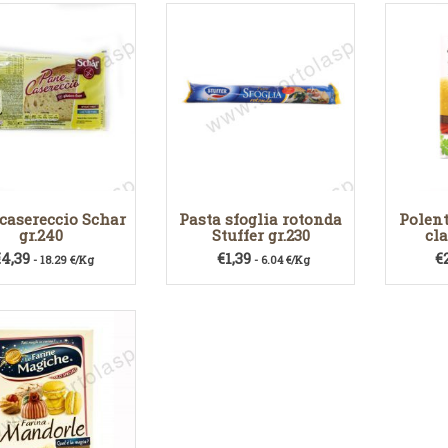
casereccio Schar
Pasta sfoglia rotonda
Polent
gr.240
Stuffer gr.230
cla
€
4,39
€
1,39
€
- 18.29 €/Kg
- 6.04 €/Kg