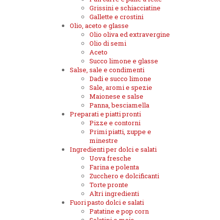
Grissini e schiacciatine
Gallette e crostini
Olio, aceto e glasse
Olio oliva ed extravergine
Olio di semi
Aceto
Succo limone e glasse
Salse, sale e condimenti
Dadi e succo limone
Sale, aromi e spezie
Maionese e salse
Panna, besciamella
Preparati e piatti pronti
Pizze e contorni
Primi piatti, zuppe e
minestre
Ingredienti per dolci e salati
Uova fresche
Farina e polenta
Zucchero e dolcificanti
Torte pronte
Altri ingredienti
Fuori pasto dolci e salati
Patatine e pop corn