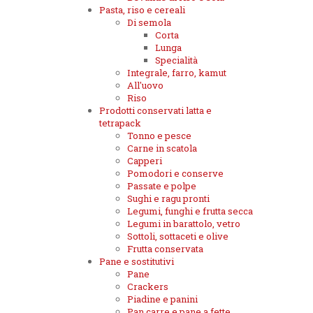
Pasta, riso e cereali
Di semola
Corta
Lunga
Specialità
Integrale, farro, kamut
All'uovo
Riso
Prodotti conservati latta e
tetrapack
Tonno e pesce
Carne in scatola
Capperi
Pomodori e conserve
Passate e polpe
Sughi e ragu pronti
Legumi, funghi e frutta secca
Legumi in barattolo, vetro
Sottoli, sottaceti e olive
Frutta conservata
Pane e sostitutivi
Pane
Crackers
Piadine e panini
Pan carre e pane a fette