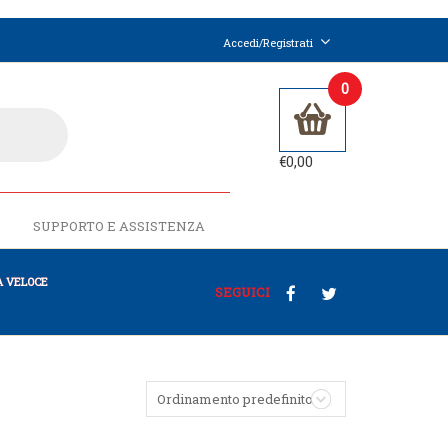
Accedi/Registrati
0
€
0,00
SUPPORTO E ASSISTENZA
 VELOCE
SEGUICI
Ordinamento predefinito