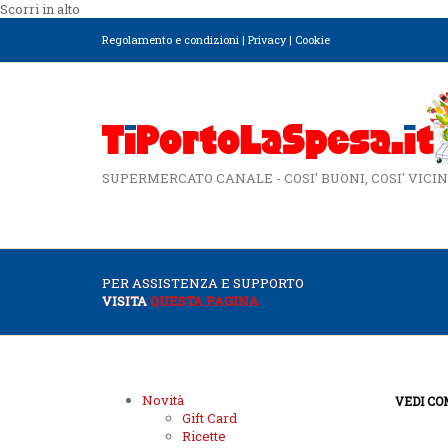
Scorri in alto
Regolamento e condizioni
|
Privacy
|
Cookie
SUPERMERCATO CANALE - COSI' BUONI, COSI' VICIN
PER ASSISTENZA E SUPPORTO
VISITA
QUESTA PAGINA
Novità
VEDI CO
Gift Card
Ricette