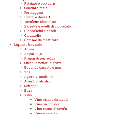
Patatine e pop corn
Salatini e mais
Formaggini
Budini e dessert
Tavolette cioccolato
Barrette e ovetti di cioccolato
Cioccolatini e snack
Caramelle
Gomme da masticare
Liquidi e bevande
Acqua
Acqua lt.0,5
Preparati per acqua
Succhi e nettari di frutta
Bevande gassate e non
Thè
Aperitivi analcolici
Aperitivi alcolici
Sciroppi
Birra
Vino
Vino bianco da tavola
Vino bianco doc
Vino rosso da tavola
Vino rosso doc