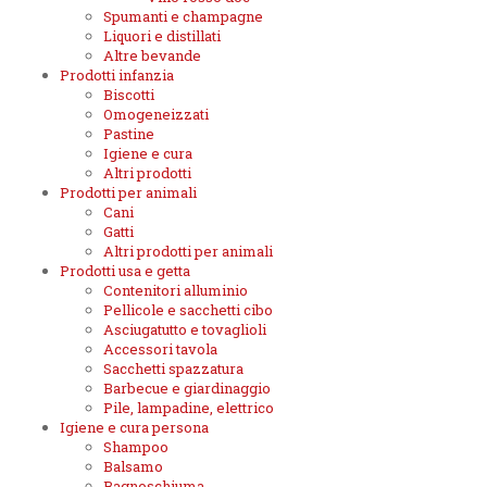
Spumanti e champagne
Liquori e distillati
Altre bevande
Prodotti infanzia
Biscotti
Omogeneizzati
Pastine
Igiene e cura
Altri prodotti
Prodotti per animali
Cani
Gatti
Altri prodotti per animali
Prodotti usa e getta
Contenitori alluminio
Pellicole e sacchetti cibo
Asciugatutto e tovaglioli
Accessori tavola
Sacchetti spazzatura
Barbecue e giardinaggio
Pile, lampadine, elettrico
Igiene e cura persona
Shampoo
Balsamo
Bagnoschiuma