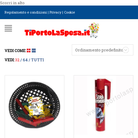
Scorri in alto
Regolamento e condizioni
|
Privacy
|
Cookie
Ordinamento predefinito
VEDI COME:
32
64
TUTTI
VEDI: