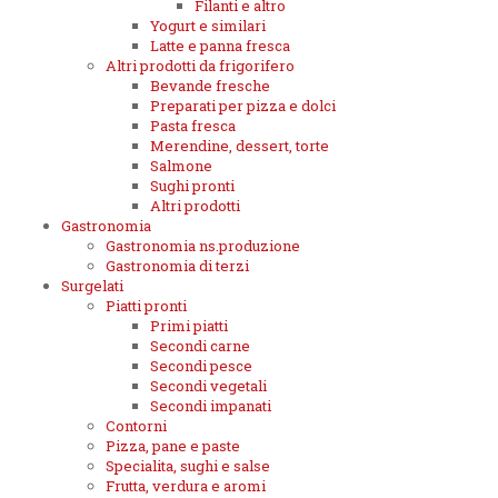
Filanti e altro
Yogurt e similari
Latte e panna fresca
Altri prodotti da frigorifero
Bevande fresche
Preparati per pizza e dolci
Pasta fresca
Merendine, dessert, torte
Salmone
Sughi pronti
Altri prodotti
Gastronomia
Gastronomia ns.produzione
Gastronomia di terzi
Surgelati
Piatti pronti
Primi piatti
Secondi carne
Secondi pesce
Secondi vegetali
Secondi impanati
Contorni
Pizza, pane e paste
Specialita, sughi e salse
Frutta, verdura e aromi