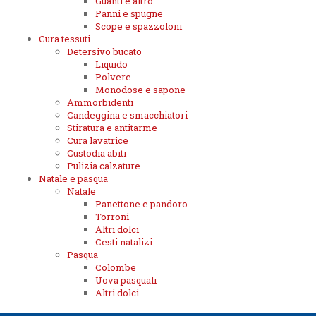
Guanti e altro
Panni e spugne
Scope e spazzoloni
Cura tessuti
Detersivo bucato
Liquido
Polvere
Monodose e sapone
Ammorbidenti
Candeggina e smacchiatori
Stiratura e antitarme
Cura lavatrice
Custodia abiti
Pulizia calzature
Natale e pasqua
Natale
Panettone e pandoro
Torroni
Altri dolci
Cesti natalizi
Pasqua
Colombe
Uova pasquali
Altri dolci