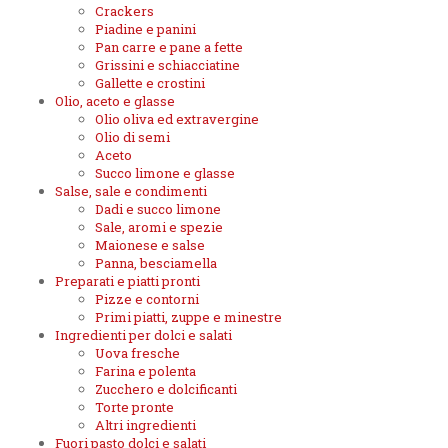
Crackers
Piadine e panini
Pan carre e pane a fette
Grissini e schiacciatine
Gallette e crostini
Olio, aceto e glasse
Olio oliva ed extravergine
Olio di semi
Aceto
Succo limone e glasse
Salse, sale e condimenti
Dadi e succo limone
Sale, aromi e spezie
Maionese e salse
Panna, besciamella
Preparati e piatti pronti
Pizze e contorni
Primi piatti, zuppe e minestre
Ingredienti per dolci e salati
Uova fresche
Farina e polenta
Zucchero e dolcificanti
Torte pronte
Altri ingredienti
Fuori pasto dolci e salati