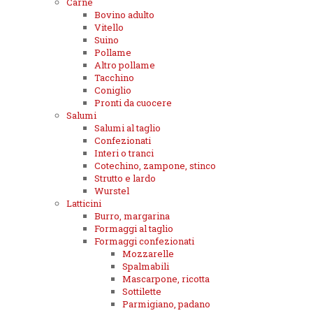
Carne
Bovino adulto
Vitello
Suino
Pollame
Altro pollame
Tacchino
Coniglio
Pronti da cuocere
Salumi
Salumi al taglio
Confezionati
Interi o tranci
Cotechino, zampone, stinco
Strutto e lardo
Wurstel
Latticini
Burro, margarina
Formaggi al taglio
Formaggi confezionati
Mozzarelle
Spalmabili
Mascarpone, ricotta
Sottilette
Parmigiano, padano