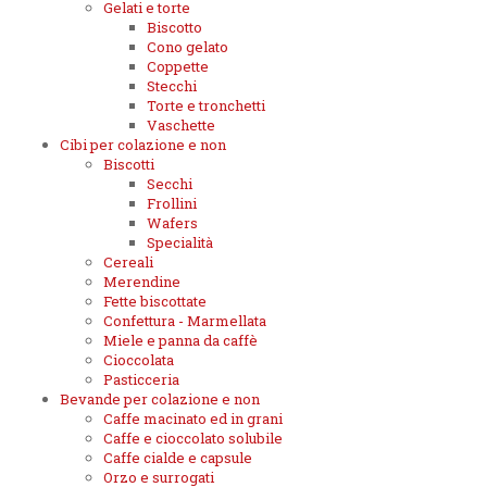
Gelati e torte
Biscotto
Cono gelato
Coppette
Stecchi
Torte e tronchetti
Vaschette
Cibi per colazione e non
Biscotti
Secchi
Frollini
Wafers
Specialità
Cereali
Merendine
Fette biscottate
Confettura - Marmellata
Miele e panna da caffè
Cioccolata
Pasticceria
Bevande per colazione e non
Caffe macinato ed in grani
Caffe e cioccolato solubile
Caffe cialde e capsule
Orzo e surrogati