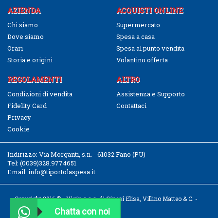
AZIENDA
ACQUISTI ONLINE
Chi siamo
Supermercato
Dove siamo
Spesa a casa
Orari
Spesa al punto vendita
Storia e origini
Volantino offerta
REGOLAMENTI
ALTRO
Condizioni di vendita
Assistenza e Supporto
Fidelity Card
Contattaci
Privacy
Cookie
Indirizzo:
Via Morganti, s.n. - 61032 Fano (PU)
Tel:
(0039)328.9774651
Email:
info@tiportolaspesa.it
Copyright 2016 © - Vigin s.a.s. di Ginesi Elisa, Villino Matteo & C. -
CF/P.IVA 02526040411
Chatta con noi