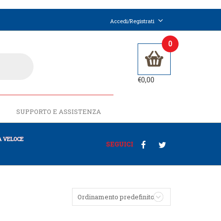
Accedi/Registrati
0
€
0,00
SUPPORTO E ASSISTENZA
 VELOCE
SEGUICI
Ordinamento predefinito