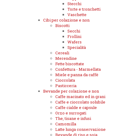
Stecchi
Torte e tronchetti
Vaschette
Cibi per colazione e non
Biscotti
Secchi
Frollini
Wafers
Specialità
Cereali
Merendine
Fette biscottate
Confettura - Marmellata
Miele e panna da caffè
Cioccolata
Pasticceria
Bevande per colazione e non
Caffe macinato ed in grani
Caffe e cioccolato solubile
Caffe cialde e capsule
Orzo e surrogati
The, tisane e infusi
Camomilla
Latte lunga conservazione
Bevande di riso e soia