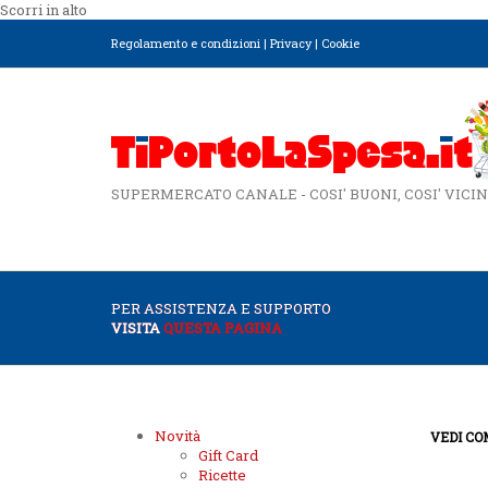
Scorri in alto
Regolamento e condizioni
|
Privacy
|
Cookie
SUPERMERCATO CANALE - COSI' BUONI, COSI' VICIN
PER ASSISTENZA E SUPPORTO
VISITA
QUESTA PAGINA
Novità
VEDI CO
Gift Card
Ricette