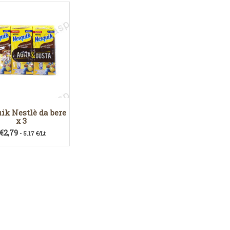
ik Nestlè da bere
x 3
€
2,79
- 5.17 €/Lt