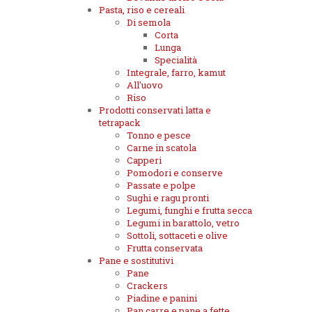
Pasta, riso e cereali
Di semola
Corta
Lunga
Specialità
Integrale, farro, kamut
All'uovo
Riso
Prodotti conservati latta e
tetrapack
Tonno e pesce
Carne in scatola
Capperi
Pomodori e conserve
Passate e polpe
Sughi e ragu pronti
Legumi, funghi e frutta secca
Legumi in barattolo, vetro
Sottoli, sottaceti e olive
Frutta conservata
Pane e sostitutivi
Pane
Crackers
Piadine e panini
Pan carre e pane a fette