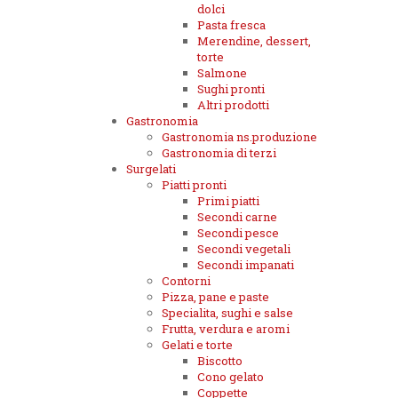
dolci
Pasta fresca
Merendine, dessert,
torte
Salmone
Sughi pronti
Altri prodotti
Gastronomia
Gastronomia ns.produzione
Gastronomia di terzi
Surgelati
Piatti pronti
Primi piatti
Secondi carne
Secondi pesce
Secondi vegetali
Secondi impanati
Contorni
Pizza, pane e paste
Specialita, sughi e salse
Frutta, verdura e aromi
Gelati e torte
Biscotto
Cono gelato
Coppette