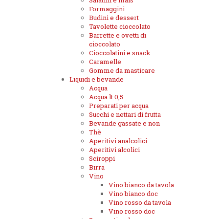
Salatini e mais
Formaggini
Budini e dessert
Tavolette cioccolato
Barrette e ovetti di
cioccolato
Cioccolatini e snack
Caramelle
Gomme da masticare
Liquidi e bevande
Acqua
Acqua lt.0,5
Preparati per acqua
Succhi e nettari di frutta
Bevande gassate e non
Thè
Aperitivi analcolici
Aperitivi alcolici
Sciroppi
Birra
Vino
Vino bianco da tavola
Vino bianco doc
Vino rosso da tavola
Vino rosso doc