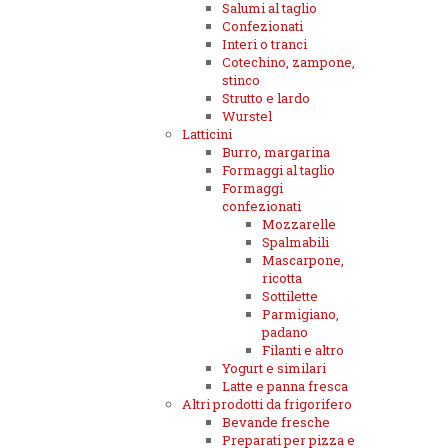
Salumi al taglio
Confezionati
Interi o tranci
Cotechino, zampone,
stinco
Strutto e lardo
Wurstel
Latticini
Burro, margarina
Formaggi al taglio
Formaggi
confezionati
Mozzarelle
Spalmabili
Mascarpone,
ricotta
Sottilette
Parmigiano,
padano
Filanti e altro
Yogurt e similari
Latte e panna fresca
Altri prodotti da frigorifero
Bevande fresche
Preparati per pizza e