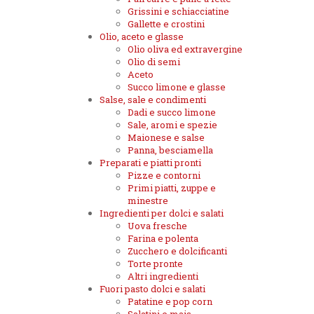
Grissini e schiacciatine
Gallette e crostini
Olio, aceto e glasse
Olio oliva ed extravergine
Olio di semi
Aceto
Succo limone e glasse
Salse, sale e condimenti
Dadi e succo limone
Sale, aromi e spezie
Maionese e salse
Panna, besciamella
Preparati e piatti pronti
Pizze e contorni
Primi piatti, zuppe e
minestre
Ingredienti per dolci e salati
Uova fresche
Farina e polenta
Zucchero e dolcificanti
Torte pronte
Altri ingredienti
Fuori pasto dolci e salati
Patatine e pop corn