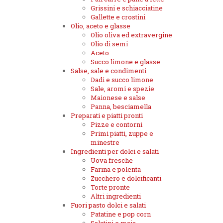
Grissini e schiacciatine
Gallette e crostini
Olio, aceto e glasse
Olio oliva ed extravergine
Olio di semi
Aceto
Succo limone e glasse
Salse, sale e condimenti
Dadi e succo limone
Sale, aromi e spezie
Maionese e salse
Panna, besciamella
Preparati e piatti pronti
Pizze e contorni
Primi piatti, zuppe e
minestre
Ingredienti per dolci e salati
Uova fresche
Farina e polenta
Zucchero e dolcificanti
Torte pronte
Altri ingredienti
Fuori pasto dolci e salati
Patatine e pop corn