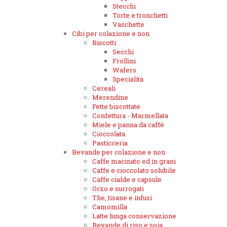
Stecchi
Torte e tronchetti
Vaschette
Cibi per colazione e non
Biscotti
Secchi
Frollini
Wafers
Specialità
Cereali
Merendine
Fette biscottate
Confettura - Marmellata
Miele e panna da caffè
Cioccolata
Pasticceria
Bevande per colazione e non
Caffe macinato ed in grani
Caffe e cioccolato solubile
Caffe cialde e capsule
Orzo e surrogati
The, tisane e infusi
Camomilla
Latte lunga conservazione
Bevande di riso e soia