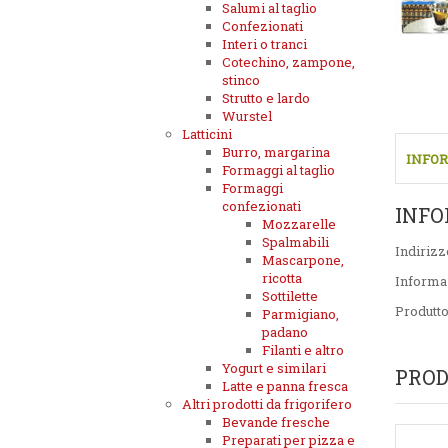
Salumi al taglio
Confezionati
Interi o tranci
Cotechino, zampone,
stinco
Strutto e lardo
Wurstel
Latticini
Burro, margarina
INFOR
Formaggi al taglio
Formaggi
confezionati
INFO
Mozzarelle
Spalmabili
Indirizz
Mascarpone,
ricotta
Informa
Sottilette
Produtt
Parmigiano,
padano
Filanti e altro
Yogurt e similari
PROD
Latte e panna fresca
Altri prodotti da frigorifero
Bevande fresche
Preparati per pizza e