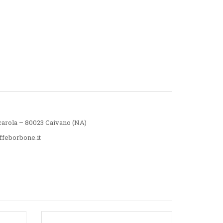
carola – 80023 Caivano (NA)
feborbone.it