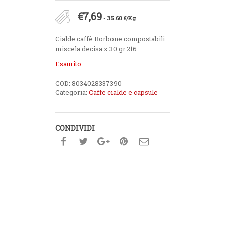
€
7,69
- 35.60 €/Kg
Cialde caffè Borbone compostabili
miscela decisa x 30 gr.216
Esaurito
COD:
8034028337390
Categoria:
Caffe cialde e capsule
CONDIVIDI