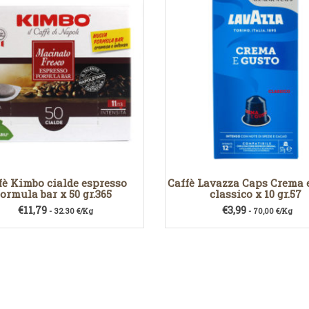
fè Kimbo cialde espresso
Caffè Lavazza Caps Crema 
formula bar x 50 gr.365
classico x 10 gr.57
€
11,79
€
3,99
- 32.30 €/Kg
- 70,00 €/Kg