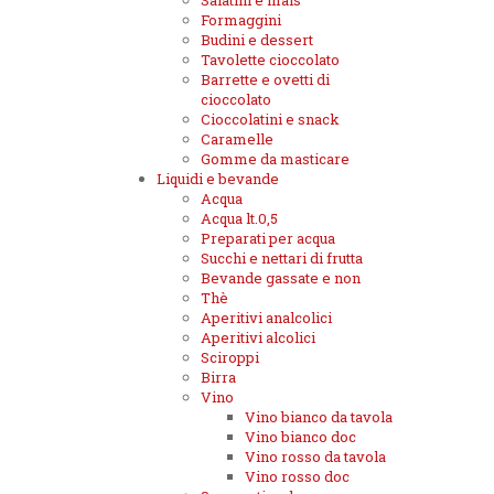
Salatini e mais
Formaggini
Budini e dessert
Tavolette cioccolato
Barrette e ovetti di
cioccolato
Cioccolatini e snack
Caramelle
Gomme da masticare
Liquidi e bevande
Acqua
Acqua lt.0,5
Preparati per acqua
Succhi e nettari di frutta
Bevande gassate e non
Thè
Aperitivi analcolici
Aperitivi alcolici
Sciroppi
Birra
Vino
Vino bianco da tavola
Vino bianco doc
Vino rosso da tavola
Vino rosso doc