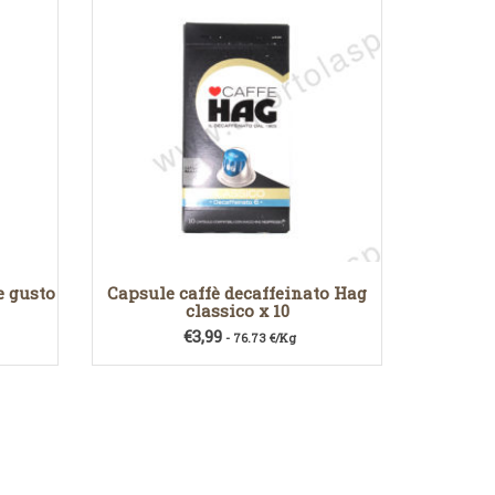
e gusto
Capsule caffè decaffeinato Hag
classico x 10
€
3,99
- 76.73 €/Kg