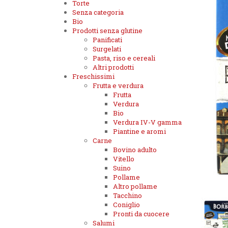
Torte
Senza categoria
Bio
Prodotti senza glutine
Panificati
Surgelati
Pasta, riso e cereali
Altri prodotti
Freschissimi
Frutta e verdura
Frutta
Verdura
Bio
Verdura IV-V gamma
Piantine e aromi
Carne
Bovino adulto
Vitello
Suino
Pollame
Altro pollame
Tacchino
Coniglio
Pronti da cuocere
Salumi