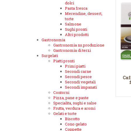
dolci
Pasta fresca
Merendine, dessert,
torte
Salmone
Sughi pronti
Altri prodotti
Gastronomia
Gastronomia ns.produzione
Gastronomia di terzi
Surgelati
Piatti pronti
Primi piatti
Secondi carne
Secondi pesce
Caf
Secondi vegetali
Secondi impanati
Contorni
Pizza, pane e paste
Specialita, sughi e salse
Frutta, verdura e aromi
Gelati e torte
Biscotto
Cono gelato
Coppette