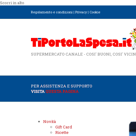
Scorri in alto
Regolamento e condizioni
|
Privacy
|
Cookie
SUPERMERCATO CANALE - COSI' BUONI, COSI' VICIN
PER ASSISTENZA E SUPPORTO
VISITA
QUESTA PAGINA
Novità
Gift Card
Ricette