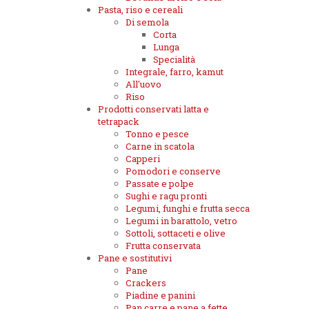
Pasta, riso e cereali
Di semola
Corta
Lunga
Specialità
Integrale, farro, kamut
All'uovo
Riso
Prodotti conservati latta e
tetrapack
Tonno e pesce
Carne in scatola
Capperi
Pomodori e conserve
Passate e polpe
Sughi e ragu pronti
Legumi, funghi e frutta secca
Legumi in barattolo, vetro
Sottoli, sottaceti e olive
Frutta conservata
Pane e sostitutivi
Pane
Crackers
Piadine e panini
Pan carre e pane a fette