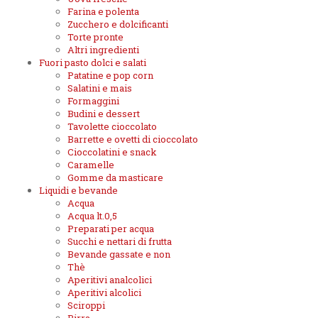
Farina e polenta
Zucchero e dolcificanti
Torte pronte
Altri ingredienti
Fuori pasto dolci e salati
Patatine e pop corn
Salatini e mais
Formaggini
Budini e dessert
Tavolette cioccolato
Barrette e ovetti di cioccolato
Cioccolatini e snack
Caramelle
Gomme da masticare
Liquidi e bevande
Acqua
Acqua lt.0,5
Preparati per acqua
Succhi e nettari di frutta
Bevande gassate e non
Thè
Aperitivi analcolici
Aperitivi alcolici
Sciroppi