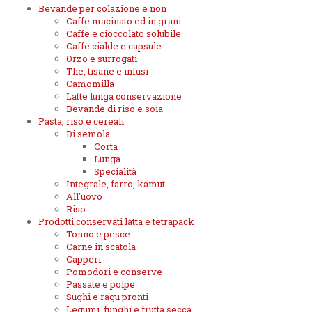
Bevande per colazione e non
Caffe macinato ed in grani
Caffe e cioccolato solubile
Caffe cialde e capsule
Orzo e surrogati
The, tisane e infusi
Camomilla
Latte lunga conservazione
Bevande di riso e soia
Pasta, riso e cereali
Di semola
Corta
Lunga
Specialità
Integrale, farro, kamut
All'uovo
Riso
Prodotti conservati latta e tetrapack
Tonno e pesce
Carne in scatola
Capperi
Pomodori e conserve
Passate e polpe
Sughi e ragu pronti
Legumi, funghi e frutta secca