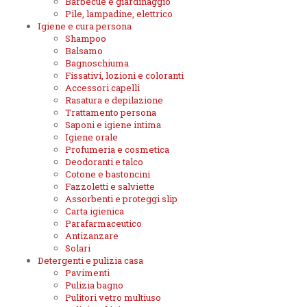
Barbecue e giardinaggio
Pile, lampadine, elettrico
Igiene e cura persona
Shampoo
Balsamo
Bagnoschiuma
Fissativi, lozioni e coloranti
Accessori capelli
Rasatura e depilazione
Trattamento persona
Saponi e igiene intima
Igiene orale
Profumeria e cosmetica
Deodoranti e talco
Cotone e bastoncini
Fazzoletti e salviette
Assorbenti e proteggi slip
Carta igienica
Parafarmaceutico
Antizanzare
Solari
Detergenti e pulizia casa
Pavimenti
Pulizia bagno
Pulitori vetro multiuso