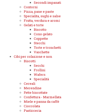
Secondi impanati
Contorni
Pizza, pane e paste
Specialita, sughi e salse
Frutta, verdura e aromi
Gelati e torte
Biscotto
Cono gelato
Coppette
Stecchi
Torte e tronchetti
Vaschette
Cibi per colazione e non
Biscotti
Secchi
Frollini
Wafers
Specialità
Cereali
Merendine
Fette biscottate
Confettura - Marmellata
Miele e panna da caffè
Cioccolata
Pasticceria