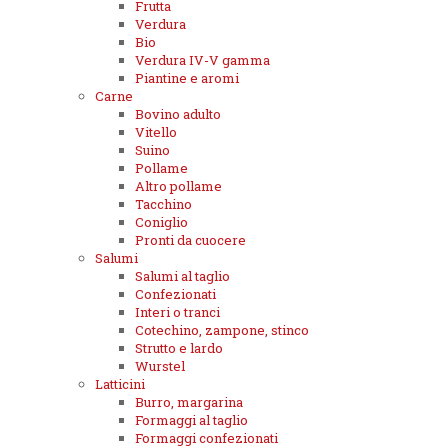
Frutta
Verdura
Bio
Verdura IV-V gamma
Piantine e aromi
Carne
Bovino adulto
Vitello
Suino
Pollame
Altro pollame
Tacchino
Coniglio
Pronti da cuocere
Salumi
Salumi al taglio
Confezionati
Interi o tranci
Cotechino, zampone, stinco
Strutto e lardo
Wurstel
Latticini
Burro, margarina
Formaggi al taglio
Formaggi confezionati