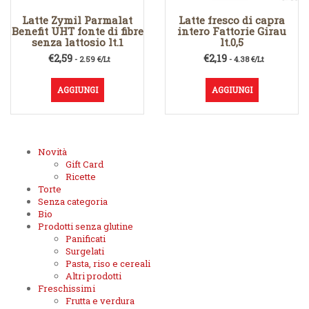
Latte Zymil Parmalat
Latte fresco di capra
Benefit UHT fonte di fibre
intero Fattorie Girau
senza lattosio lt.1
lt.0,5
€
2,59
€
2,19
- 2.59 €/Lt
- 4.38 €/Lt
AGGIUNGI
AGGIUNGI
Novità
Gift Card
Ricette
Torte
Senza categoria
Bio
Prodotti senza glutine
Panificati
Surgelati
Pasta, riso e cereali
Altri prodotti
Freschissimi
Frutta e verdura