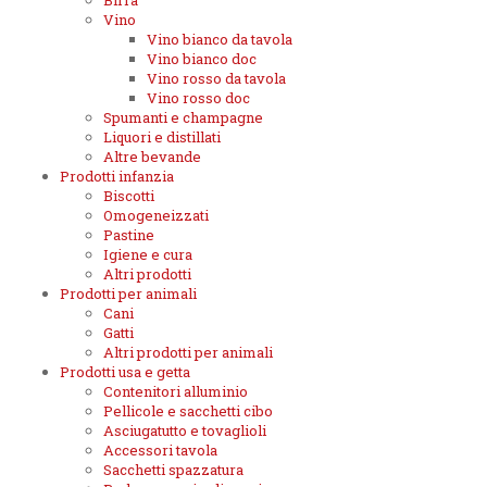
Birra
Vino
Vino bianco da tavola
Vino bianco doc
Vino rosso da tavola
Vino rosso doc
Spumanti e champagne
Liquori e distillati
Altre bevande
Prodotti infanzia
Biscotti
Omogeneizzati
Pastine
Igiene e cura
Altri prodotti
Prodotti per animali
Cani
Gatti
Altri prodotti per animali
Prodotti usa e getta
Contenitori alluminio
Pellicole e sacchetti cibo
Asciugatutto e tovaglioli
Accessori tavola
Sacchetti spazzatura