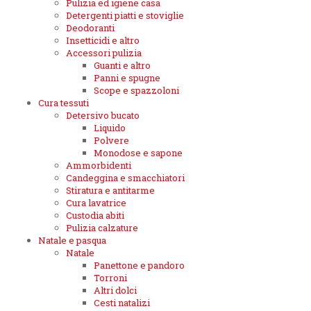
Pulizia ed igiene casa
Detergenti piatti e stoviglie
Deodoranti
Insetticidi e altro
Accessori pulizia
Guanti e altro
Panni e spugne
Scope e spazzoloni
Cura tessuti
Detersivo bucato
Liquido
Polvere
Monodose e sapone
Ammorbidenti
Candeggina e smacchiatori
Stiratura e antitarme
Cura lavatrice
Custodia abiti
Pulizia calzature
Natale e pasqua
Natale
Panettone e pandoro
Torroni
Altri dolci
Cesti natalizi