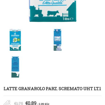
LATTE GRANAROLO PARZ. SCREMATO UHT LT.1
Il
Il
€
0,89
€
1,75
- 0.89 €/Lt