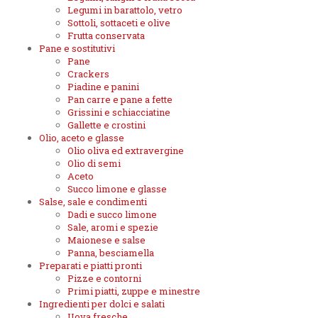
Legumi in barattolo, vetro
Sottoli, sottaceti e olive
Frutta conservata
Pane e sostitutivi
Pane
Crackers
Piadine e panini
Pan carre e pane a fette
Grissini e schiacciatine
Gallette e crostini
Olio, aceto e glasse
Olio oliva ed extravergine
Olio di semi
Aceto
Succo limone e glasse
Salse, sale e condimenti
Dadi e succo limone
Sale, aromi e spezie
Maionese e salse
Panna, besciamella
Preparati e piatti pronti
Pizze e contorni
Primi piatti, zuppe e minestre
Ingredienti per dolci e salati
Uova fresche