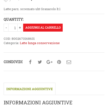
prezzo
prezzo
Latte parz. scremato uht Granarolo lt.1
originale
attuale
QUANTITY:
era:
è:
€1,75.
AGGIUNGI AL CARRELLO
€0,89.
COD:
8002670168631
Categoria:
Latte lunga conservazione
CONDIVIDI
INFORMAZIONI AGGIUNTIVE
INFORMAZIONI AGGIUNTIVE