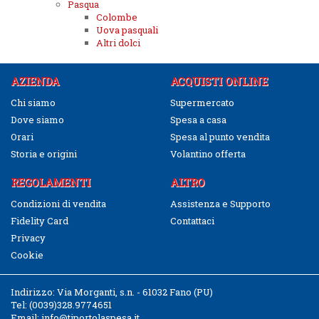
Pasqua
Colombe
Uova pasquali
Altri dolci
AZIENDA
ACQUISTI ONLINE
Chi siamo
Supermercato
Dove siamo
Spesa a casa
Orari
Spesa al punto vendita
Storia e origini
Volantino offerta
REGOLAMENTI
ALTRO
Condizioni di vendita
Assistenza e Supporto
Fidelity Card
Contattaci
Privacy
Cookie
Indirizzo:
Via Morganti, s.n. - 61032 Fano (PU)
Tel:
(0039)328.9774651
Email:
info@tiportolaspesa.it