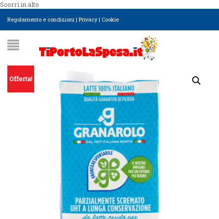
Scorri in alto
Regolamento e condizioni
|
Privacy
|
Cookie
Offerta!