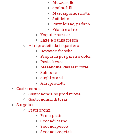
Mozzarelle
Spalmabili
Mascarpone, ricotta
Sottilette
Parmigiano, padano
Filanti e altro
Yogurt e similari
Latte e panna fresca
Altri prodotti da frigorifero
Bevande fresche
Preparati per pizza e dolci
Pasta fresca
Merendine, dessert, torte
Salmone
Sughi pronti
Altri prodotti
Gastronomia
Gastronomia ns.produzione
Gastronomia di terzi
Surgelati
Piatti pronti
Primi piatti
Secondi carne
Secondi pesce
Secondi vegetali