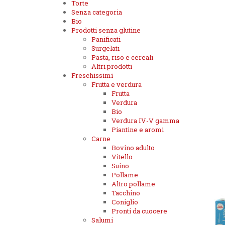
Torte
Senza categoria
Bio
Prodotti senza glutine
Panificati
Surgelati
Pasta, riso e cereali
Altri prodotti
Freschissimi
Frutta e verdura
Frutta
Verdura
Bio
Verdura IV-V gamma
Piantine e aromi
Carne
Bovino adulto
Vitello
Suino
Pollame
Altro pollame
Tacchino
Coniglio
Pronti da cuocere
Salumi