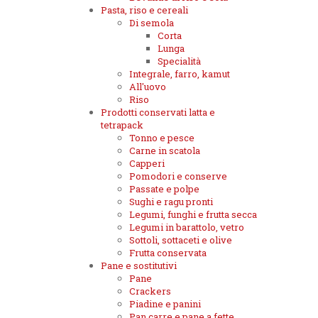
Pasta, riso e cereali
Di semola
Corta
Lunga
Specialità
Integrale, farro, kamut
All'uovo
Riso
Prodotti conservati latta e
tetrapack
Tonno e pesce
Carne in scatola
Capperi
Pomodori e conserve
Passate e polpe
Sughi e ragu pronti
Legumi, funghi e frutta secca
Legumi in barattolo, vetro
Sottoli, sottaceti e olive
Frutta conservata
Pane e sostitutivi
Pane
Crackers
Piadine e panini
Pan carre e pane a fette