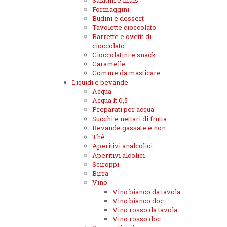
Salatini e mais
Formaggini
Budini e dessert
Tavolette cioccolato
Barrette e ovetti di
cioccolato
Cioccolatini e snack
Caramelle
Gomme da masticare
Liquidi e bevande
Acqua
Acqua lt.0,5
Preparati per acqua
Succhi e nettari di frutta
Bevande gassate e non
Thè
Aperitivi analcolici
Aperitivi alcolici
Sciroppi
Birra
Vino
Vino bianco da tavola
Vino bianco doc
Vino rosso da tavola
Vino rosso doc