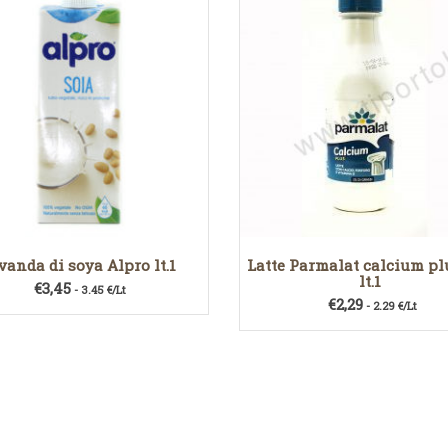
vanda di soya Alpro lt.1
Latte Parmalat calcium pl
lt.1
€
3,45
- 3.45 €/Lt
€
2,29
- 2.29 €/Lt