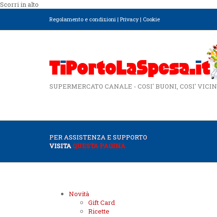
Scorri in alto
Regolamento e condizioni
|
Privacy
|
Cookie
SUPERMERCATO CANALE - COSI' BUONI, COSI' VICIN
PER ASSISTENZA E SUPPORTO
VISITA
QUESTA PAGINA
Novità
Gift Card
Ricette