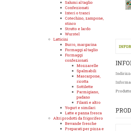
Salumi al taglio
Confezionati
Interi o tranci
Cotechino, zampone,
stinco
Strutto e lardo
Wurstel
Latticini
Burro, margarina
INFOR
Formaggi al taglio
Formaggi
confezionati
INFO
Mozzarelle
Spalmabili
Indirizz
Mascarpone,
ricotta
Informa
Sottilette
Produtt
Parmigiano,
padano
Filanti e altro
Yogurt e similari
PROD
Latte e panna fresca
Altri prodotti da frigorifero
Bevande fresche
Preparati per pizza e