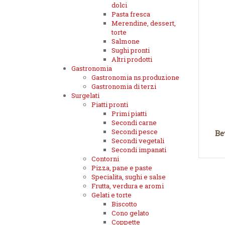
dolci
Pasta fresca
Merendine, dessert,
torte
Salmone
Sughi pronti
Altri prodotti
Gastronomia
Gastronomia ns.produzione
Gastronomia di terzi
Surgelati
Piatti pronti
Primi piatti
Secondi carne
Secondi pesce
Be
Secondi vegetali
Secondi impanati
Contorni
Pizza, pane e paste
Specialita, sughi e salse
Frutta, verdura e aromi
Gelati e torte
Biscotto
Cono gelato
Coppette