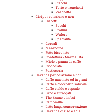
Stecchi
Torte e tronchetti
Vaschette
Cibi per colazione e non
Biscotti
Secchi
Frollini
Wafers
Specialità
Cereali
Merendine
Fette biscottate
Confettura - Marmellata
Miele e panna da caffè
Cioccolata
Pasticceria
Bevande per colazione e non
Caffe macinato ed in grani
Caffe e cioccolato solubile
Caffe cialde e capsule
Orzo e surrogati
The, tisane e infusi
Camomilla
Latte lunga conservazione
Bevande di riso e soia