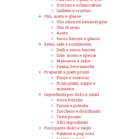
Grissini e schiacciatine
Gallette e crostini
Olio, aceto e glasse
Olio oliva ed extravergine
Olio di semi
Aceto
Succo limone e glasse
Salse, sale e condimenti
Dadi e succo limone
Sale, aromi e spezie
Maionese e salse
Panna, besciamella
Preparati e piatti pronti
Pizze e contorni
Primi piatti, zuppe e
minestre
Ingredienti per dolci e salati
Uova fresche
Farina e polenta
Zucchero e dolcificanti
Torte pronte
Altri ingredienti
Fuori pasto dolci e salati
Patatine e pop corn