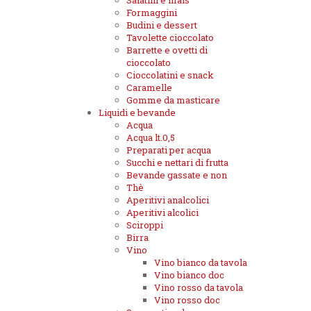
Salatini e mais
Formaggini
Budini e dessert
Tavolette cioccolato
Barrette e ovetti di
cioccolato
Cioccolatini e snack
Caramelle
Gomme da masticare
Liquidi e bevande
Acqua
Acqua lt.0,5
Preparati per acqua
Succhi e nettari di frutta
Bevande gassate e non
Thè
Aperitivi analcolici
Aperitivi alcolici
Sciroppi
Birra
Vino
Vino bianco da tavola
Vino bianco doc
Vino rosso da tavola
Vino rosso doc