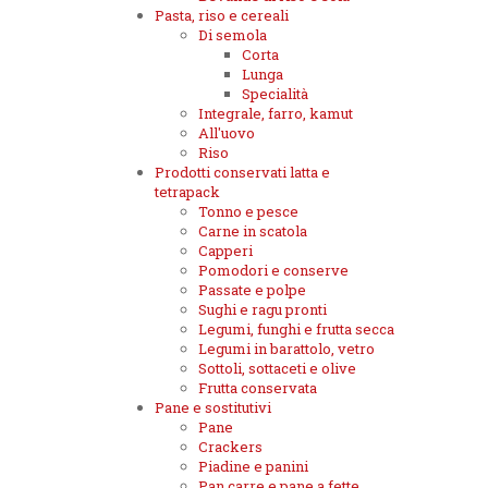
Pasta, riso e cereali
Di semola
Corta
Lunga
Specialità
Integrale, farro, kamut
All'uovo
Riso
Prodotti conservati latta e
tetrapack
Tonno e pesce
Carne in scatola
Capperi
Pomodori e conserve
Passate e polpe
Sughi e ragu pronti
Legumi, funghi e frutta secca
Legumi in barattolo, vetro
Sottoli, sottaceti e olive
Frutta conservata
Pane e sostitutivi
Pane
Crackers
Piadine e panini
Pan carre e pane a fette