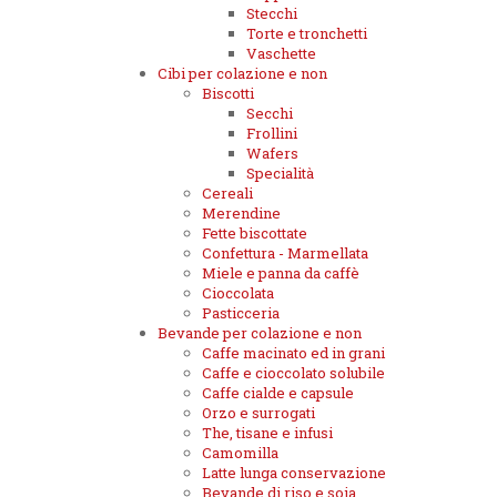
Stecchi
Torte e tronchetti
Vaschette
Cibi per colazione e non
Biscotti
Secchi
Frollini
Wafers
Specialità
Cereali
Merendine
Fette biscottate
Confettura - Marmellata
Miele e panna da caffè
Cioccolata
Pasticceria
Bevande per colazione e non
Caffe macinato ed in grani
Caffe e cioccolato solubile
Caffe cialde e capsule
Orzo e surrogati
The, tisane e infusi
Camomilla
Latte lunga conservazione
Bevande di riso e soia