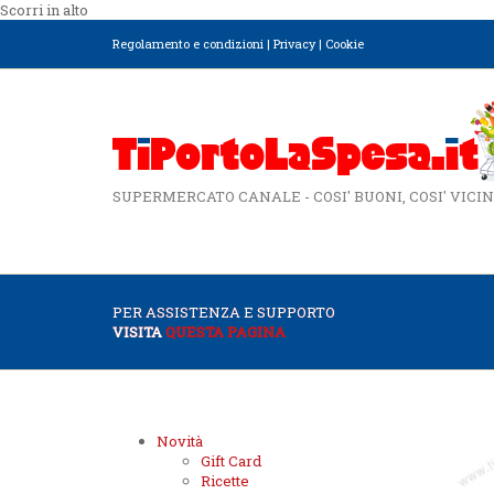
Scorri in alto
Regolamento e condizioni
|
Privacy
|
Cookie
SUPERMERCATO CANALE - COSI' BUONI, COSI' VICIN
PER ASSISTENZA E SUPPORTO
VISITA
QUESTA PAGINA
Novità
Gift Card
Ricette