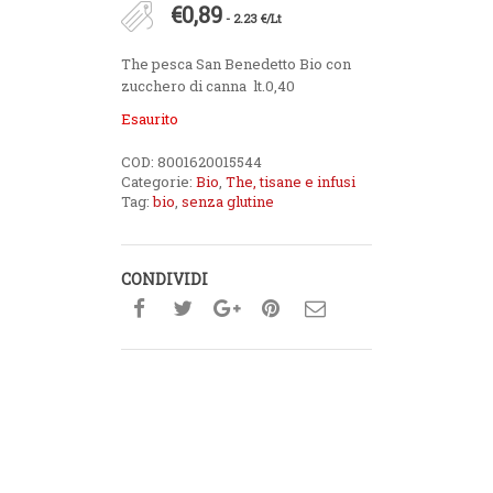
€
0,89
- 2.23 €/Lt
The pesca San Benedetto Bio con
zucchero di canna lt.0,40
Esaurito
COD:
8001620015544
Categorie:
Bio
,
The, tisane e infusi
Tag:
bio
,
senza glutine
CONDIVIDI