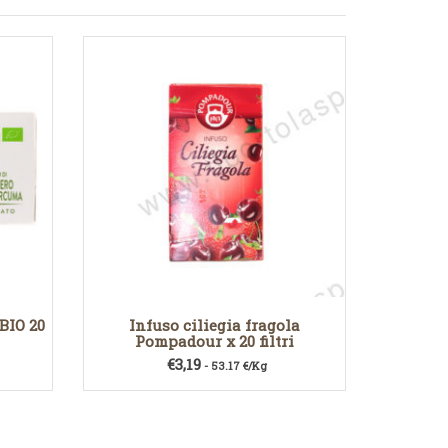
BIO 20
Infuso ciliegia fragola
Pompadour x 20 filtri
€
3,19
- 53.17 €/Kg