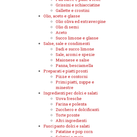
Grissini e schiacciatine
Gallette e crostini
Olio, aceto e glasse
Olio oliva ed extravergine
Olio di semi
Aceto
Succo limone e glasse
Salse, sale e condimenti
Dadi e succo limone
Sale, aromi e spezie
Maionese e salse
Panna, besciamella
Preparati e piatti pronti
Pizze e contorni
Primi piatti, zuppe e
minestre
Ingredienti per dolci e salati
Uova fresche
Farina e polenta
Zucchero e dolcificanti
Torte pronte
Altri ingredienti
Fuori pasto dolci e salati
Patatine e pop corn