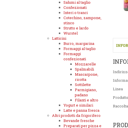
Salumi al taglio
Confezionati
Interi o tranci
Cotechino, zampone,
stinco
Strutto e lardo
Wurstel
Latticini
Burro, margarina
INFOR
Formaggi al taglio
Formaggi
confezionati
INFO
Mozzarelle
Spalmabili
Indirizz
Mascarpone,
ricotta
Informa
Sottilette
Linea
Parmigiano,
padano
Produtt
Filanti e altro
Yogurt e similari
Raccolta
Latte e panna fresca
Altri prodotti da frigorifero
Bevande fresche
PROD
Preparati per pizza e