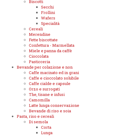
Biscotti
Secchi
Frollini
Wafers
Specialità
Cereali
Merendine
Fette biscottate
Confettura - Marmellata
Miele e panna da caffè
Cioccolata
Pasticceria
Bevande per colazione e non
Caffe macinato ed in grani
Caffe e cioccolato solubile
Caffe cialde e capsule
Orzo e surrogati
The, tisane e infusi
Camomilla
Latte lunga conservazione
Bevande di riso e soia
Pasta, riso e cereali
Di semola
Corta
Lunga