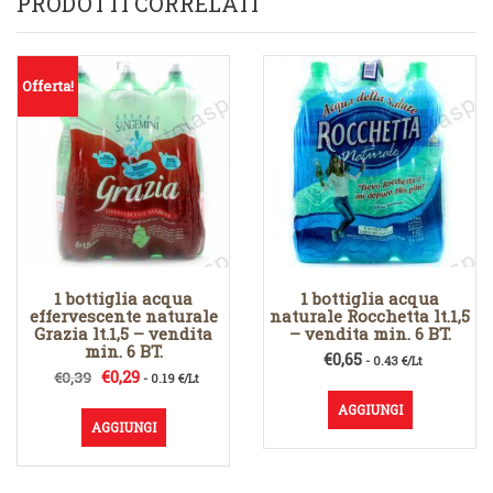
PRODOTTI CORRELATI
Offerta!
1 bottiglia acqua
1 bottiglia acqua
effervescente naturale
naturale Rocchetta lt.1,5
Grazia lt.1,5 – vendita
– vendita min. 6 BT.
min. 6 BT.
€
0,65
- 0.43 €/Lt
Il
Il
€
0,29
€
0,39
- 0.19 €/Lt
prezzo
prezzo
AGGIUNGI
originale
attuale
AGGIUNGI
era:
è:
€0,39.
€0,29.