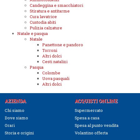
Candeggina e smacchiatori
Stiratura e antitarme
Cura lavatrice
Custodia abiti
Pulizia calzature
Natale e pasqua
Natale
Panettone e pandoro
Torroni
Altri dolci
Cesti natalizi
Pasqua
Colombe
Uova pasquali
Altri dolci
AZIENDA
ACQUISTI ONLINE
Chi siamo
Supermercato
Dove siamo
Spesa a casa
Orari
Spesa al punto vendita
Storia e origini
Volantino offerta