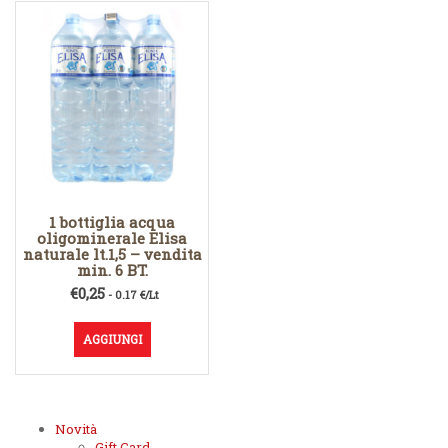
1 bottiglia acqua
oligominerale Elisa
naturale lt.1,5 – vendita
min. 6 BT.
€
0,25
- 0.17 €/Lt
AGGIUNGI
Novità
Gift Card