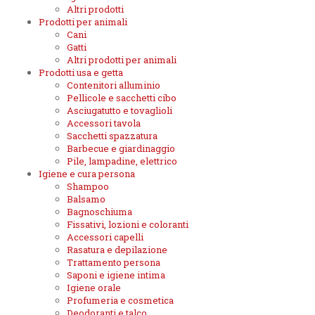
Altri prodotti
Prodotti per animali
Cani
Gatti
Altri prodotti per animali
Prodotti usa e getta
Contenitori alluminio
Pellicole e sacchetti cibo
Asciugatutto e tovaglioli
Accessori tavola
Sacchetti spazzatura
Barbecue e giardinaggio
Pile, lampadine, elettrico
Igiene e cura persona
Shampoo
Balsamo
Bagnoschiuma
Fissativi, lozioni e coloranti
Accessori capelli
Rasatura e depilazione
Trattamento persona
Saponi e igiene intima
Igiene orale
Profumeria e cosmetica
Deodoranti e talco