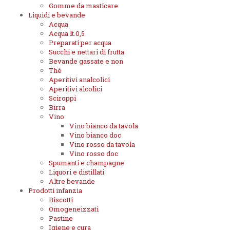
Gomme da masticare
Liquidi e bevande
Acqua
Acqua lt.0,5
Preparati per acqua
Succhi e nettari di frutta
Bevande gassate e non
Thè
Aperitivi analcolici
Aperitivi alcolici
Sciroppi
Birra
Vino
Vino bianco da tavola
Vino bianco doc
Vino rosso da tavola
Vino rosso doc
Spumanti e champagne
Liquori e distillati
Altre bevande
Prodotti infanzia
Biscotti
Omogeneizzati
Pastine
Igiene e cura