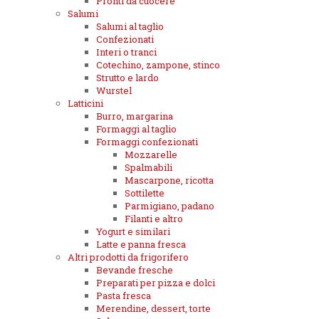
Pronti da cuocere
Salumi
Salumi al taglio
Confezionati
Interi o tranci
Cotechino, zampone, stinco
Strutto e lardo
Wurstel
Latticini
Burro, margarina
Formaggi al taglio
Formaggi confezionati
Mozzarelle
Spalmabili
Mascarpone, ricotta
Sottilette
Parmigiano, padano
Filanti e altro
Yogurt e similari
Latte e panna fresca
Altri prodotti da frigorifero
Bevande fresche
Preparati per pizza e dolci
Pasta fresca
Merendine, dessert, torte