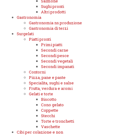
Salmone
Sughi pronti
Altri prodotti
Gastronomia
Gastronomia ns.produzione
Gastronomia di terzi
Surgelati
Piatti pronti
Primi piatti
Secondi carne
Secondi pesce
Secondi vegetali
Secondi impanati
Contorni
Pizza, pane e paste
Specialita, sughi e salse
Frutta, verdura e aromi
Gelati e torte
Biscotto
Cono gelato
Coppette
Stecchi
Torte e tronchetti
Vaschette
Cibi per colazione e non