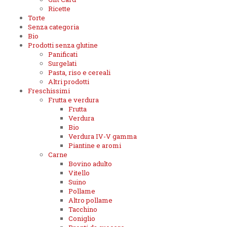
Ricette
Torte
Senza categoria
Bio
Prodotti senza glutine
Panificati
Surgelati
Pasta, riso e cereali
Altri prodotti
Freschissimi
Frutta e verdura
Frutta
Verdura
Bio
Verdura IV-V gamma
Piantine e aromi
Carne
Bovino adulto
Vitello
Suino
Pollame
Altro pollame
Tacchino
Coniglio