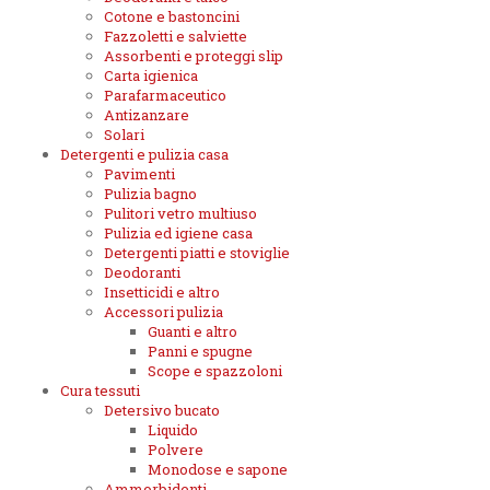
Cotone e bastoncini
Fazzoletti e salviette
Assorbenti e proteggi slip
Carta igienica
Parafarmaceutico
Antizanzare
Solari
Detergenti e pulizia casa
Pavimenti
Pulizia bagno
Pulitori vetro multiuso
Pulizia ed igiene casa
Detergenti piatti e stoviglie
Deodoranti
Insetticidi e altro
Accessori pulizia
Guanti e altro
Panni e spugne
Scope e spazzoloni
Cura tessuti
Detersivo bucato
Liquido
Polvere
Monodose e sapone
Ammorbidenti