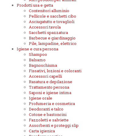
Prodotti usa e getta
Contenitori alluminio
Pellicole e sacchetti cibo
Asciugatutto e tovaglioli
Accessori tavola
Sacchetti spazzatura
Barbecue e giardinaggio
Pile, lampadine, elettrico
Igiene e cura persona
Shampoo
Balsamo
Bagnoschiuma
Fissativi, lozioni e coloranti
Accessori capelli
Rasatura e depilazione
Trattamento persona
Saponi e igiene intima
Igiene orale
Profumeria e cosmetica
Deodoranti e talco
Cotone e bastoncini
Fazzoletti e salviette
Assorbenti e proteggi slip
Carta igienica