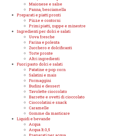
Maionese e salse
Panna, besciamella
Preparati e piatti pronti
Pizze e contorni
Primi piatti, zuppe e minestre
Ingredienti per dolci e salati
Uova fresche
Farina e polenta
Zucchero e dolcificanti
Torte pronte
Altri ingredienti
Fuori pasto dolci e salati
Patatine e pop corn
Salatini e mais
Formaggini
Budini e dessert
Tavolette cioccolato
Barrette e ovetti di cioccolato
Cioccolatini e snack
Caramelle
Gomme da masticare
Liquidi e bevande
Acqua
Acqua lt.0,5
Preparati per acqua