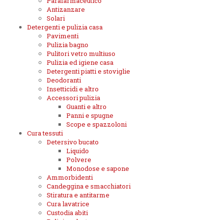
Parafarmaceutico
Antizanzare
Solari
Detergenti e pulizia casa
Pavimenti
Pulizia bagno
Pulitori vetro multiuso
Pulizia ed igiene casa
Detergenti piatti e stoviglie
Deodoranti
Insetticidi e altro
Accessori pulizia
Guanti e altro
Panni e spugne
Scope e spazzoloni
Cura tessuti
Detersivo bucato
Liquido
Polvere
Monodose e sapone
Ammorbidenti
Candeggina e smacchiatori
Stiratura e antitarme
Cura lavatrice
Custodia abiti