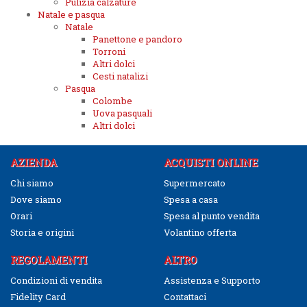
Pulizia calzature
Natale e pasqua
Natale
Panettone e pandoro
Torroni
Altri dolci
Cesti natalizi
Pasqua
Colombe
Uova pasquali
Altri dolci
AZIENDA
ACQUISTI ONLINE
Chi siamo
Supermercato
Dove siamo
Spesa a casa
Orari
Spesa al punto vendita
Storia e origini
Volantino offerta
REGOLAMENTI
ALTRO
Condizioni di vendita
Assistenza e Supporto
Fidelity Card
Contattaci