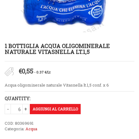
1 BOTTIGLIA ACQUA OLIGOMINERALE
NATURALE VITASNELLA LT.1,5
€
0,55
- 0.37 €/Lt
Acqua oligominerale naturale Vitasnella lt.1,5 conf. x 6
QUANTITY:
AGGIUNGI AL CARRELLO
COD:
80369691
Categoria:
Acqua