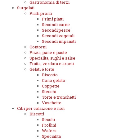
Gastronomia di terzi
Surgelati
Piatti pronti
Primi piatti
Secondi carne
Secondi pesce
Secondi vegetali
Secondi impanati
Contorni
Pizza, pane e paste
Specialita, sughi e salse
Frutta, verdura e aromi
Gelati e torte
Biscotto
Cono gelato
Coppette
Stecchi
Torte e tronchetti
Vaschette
Cibi per colazione e non
Biscotti
Secchi
Frollini
Wafers
Specialità