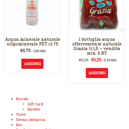
Acqua minerale naturale
1 bottiglia acqua
oligominerale PET cl.75
effervescente naturale
Grazia lt.1,5 – vendita
€
0,75
- 1,00 €/Lt
min. 6 BT.
Il
Il
€
0,29
€
0,39
- 0.19 €/Lt
AGGIUNGI
prezzo
prezzo
originale
attuale
AGGIUNGI
era:
è:
€0,39.
€0,29.
Novità
Gift Card
Ricette
Torte
Senza categoria
Bio