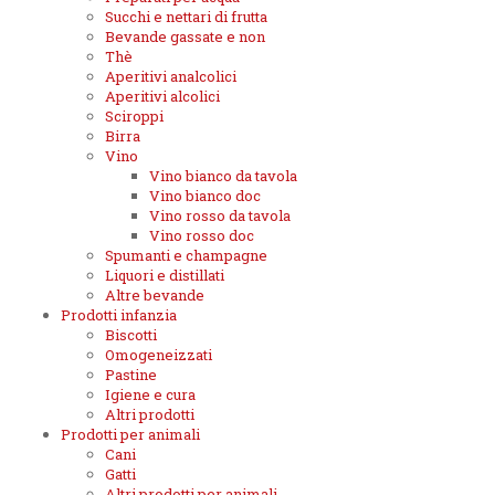
Succhi e nettari di frutta
Bevande gassate e non
Thè
Aperitivi analcolici
Aperitivi alcolici
Sciroppi
Birra
Vino
Vino bianco da tavola
Vino bianco doc
Vino rosso da tavola
Vino rosso doc
Spumanti e champagne
Liquori e distillati
Altre bevande
Prodotti infanzia
Biscotti
Omogeneizzati
Pastine
Igiene e cura
Altri prodotti
Prodotti per animali
Cani
Gatti
Altri prodotti per animali