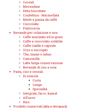
Cereali
Merendine
Fette biscottate
Confettura - Marmellata
Miele e panna da caffè
Cioccolata
Pasticceria
Bevande per colazione e non
Caffe macinato ed in grani
Caffe e cioccolato solubile
Caffe cialde e capsule
Orzo e surrogati
The, tisane e infusi
Camomilla
Latte lunga conservazione
Bevande di riso e soia
Pasta, riso e cereali
Di semola
Corta
Lunga
Specialità
Integrale, farro, kamut
All'uovo
Riso
Prodotti conservati latta e tetrapack