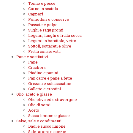
Tonno e pesce
Carne in scatola
Capperi
Pomodori e conserve
Passate e polpe
Sughi e ragu pronti
Legumi, funghi e frutta secca
Legumi in barattolo, vetro
Sottoli, sottaceti e olive
Frutta conservata
Pane e sostitutivi
Pane
Crackers
Piadine e panini
Pan carre e pane a fette
Grissini e schiacciatine
Gallette e crostini
Olio, aceto e glasse
Olio oliva ed extravergine
Olio di semi
Aceto
Succo limone e glasse
Salse, sale e condimenti
Dadi e succo limone
Sale, aromi e spezie