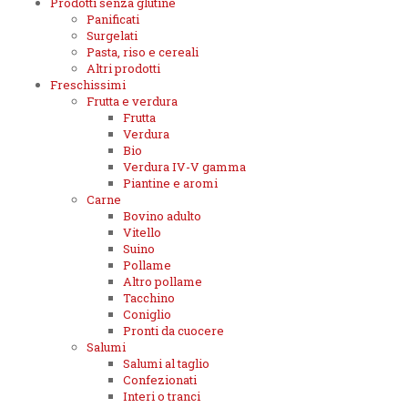
Prodotti senza glutine
Panificati
Surgelati
Pasta, riso e cereali
Altri prodotti
Freschissimi
Frutta e verdura
Frutta
Verdura
Bio
Verdura IV-V gamma
Piantine e aromi
Carne
Bovino adulto
Vitello
Suino
Pollame
Altro pollame
Tacchino
Coniglio
Pronti da cuocere
Salumi
Salumi al taglio
Confezionati
Interi o tranci