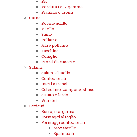
Bio
Verdura IV-V gamma
Piantine e aromi
Carne
Bovino adulto
Vitello
Suino
Pollame
Altro pollame
Tacchino
Coniglio
Pronti da cuocere
Salumi
Salumi al taglio
Confezionati
Interi o tranci
Cotechino, zampone, stinco
Strutto e lardo
Wurstel
Latticini
Burro, margarina
Formaggi al taglio
Formaggi confezionati
Mozzarelle
Spalmabili