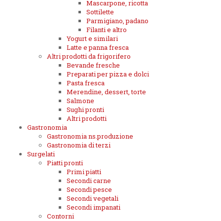
Mascarpone, ricotta
Sottilette
Parmigiano, padano
Filanti e altro
Yogurt e similari
Latte e panna fresca
Altri prodotti da frigorifero
Bevande fresche
Preparati per pizza e dolci
Pasta fresca
Merendine, dessert, torte
Salmone
Sughi pronti
Altri prodotti
Gastronomia
Gastronomia ns.produzione
Gastronomia di terzi
Surgelati
Piatti pronti
Primi piatti
Secondi carne
Secondi pesce
Secondi vegetali
Secondi impanati
Contorni