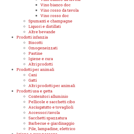
Vino bianco doc
Vino rosso da tavola
Vino rosso doc
Spumanti e champagne
Liquori e distillati
Altre bevande
Prodotti infanzia
Biscotti
Omogeneizzati
Pastine
Igiene e cura
Altri prodotti
Prodotti per animali
Cani
Gatti
Altri prodotti per animali
Prodotti usa e getta
Contenitori alluminio
Pellicole e sacchetti cibo
Asciugatutto e tovaglioli
Accessori tavola
Sacchetti spazzatura
Barbecue e giardinaggio
Pile, lampadine, elettrico