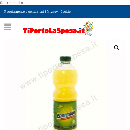
Scorri in alto
Regolamento e condizioni
|
Privacy
|
Cookie