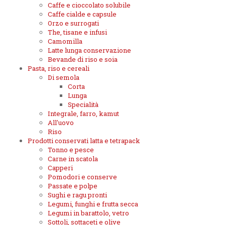
Caffe e cioccolato solubile
Caffe cialde e capsule
Orzo e surrogati
The, tisane e infusi
Camomilla
Latte lunga conservazione
Bevande di riso e soia
Pasta, riso e cereali
Di semola
Corta
Lunga
Specialità
Integrale, farro, kamut
All'uovo
Riso
Prodotti conservati latta e tetrapack
Tonno e pesce
Carne in scatola
Capperi
Pomodori e conserve
Passate e polpe
Sughi e ragu pronti
Legumi, funghi e frutta secca
Legumi in barattolo, vetro
Sottoli, sottaceti e olive