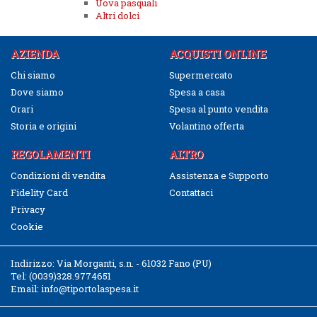
Uova pasquali
Altri dolci
AZIENDA
ACQUISTI ONLINE
Chi siamo
Supermercato
Dove siamo
Spesa a casa
Orari
Spesa al punto vendita
Storia e origini
Volantino offerta
REGOLAMENTI
ALTRO
Condizioni di vendita
Assistenza e Supporto
Fidelity Card
Contattaci
Privacy
Cookie
Indirizzo:
Via Morganti, s.n. - 61032 Fano (PU)
Tel:
(0039)328.9774651
Email:
info@tiportolaspesa.it