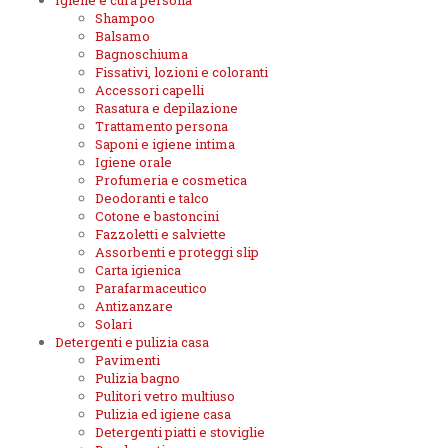
Igiene e cura persona
Shampoo
Balsamo
Bagnoschiuma
Fissativi, lozioni e coloranti
Accessori capelli
Rasatura e depilazione
Trattamento persona
Saponi e igiene intima
Igiene orale
Profumeria e cosmetica
Deodoranti e talco
Cotone e bastoncini
Fazzoletti e salviette
Assorbenti e proteggi slip
Carta igienica
Parafarmaceutico
Antizanzare
Solari
Detergenti e pulizia casa
Pavimenti
Pulizia bagno
Pulitori vetro multiuso
Pulizia ed igiene casa
Detergenti piatti e stoviglie