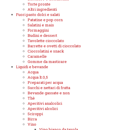
Torte pronte
Altri ingredienti
Fuori pasto dolci e salati
Patatine e pop corn
Salatini e mais
Formaggini
Budini e dessert
Tavolette cioccolato
Barrette e ovetti di cioccolato
Cioccolatini e snack
Caramelle
Gomme da masticare
Liquidi e bevande
Acqua
Acqua lt.0,5
Preparati per acqua
Succhi e nettari di frutta
Bevande gassate e non
Thè
Aperitivi analcolici
Aperitivi alcolici
Sciroppi
Birra
Vino
Vino bianco da tavola