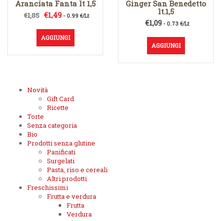
Aranciata Fanta lt 1,5
Ginger San Benedetto
lt.1,5
Il
Il
€
1,49
€
1,85
- 0.99 €/Lt
€
1,09
prezzo
prezzo
- 0.73 €/Lt
originale
attuale
AGGIUNGI
era:
è:
AGGIUNGI
€1,85.
€1,49.
Novità
Gift Card
Ricette
Torte
Senza categoria
Bio
Prodotti senza glutine
Panificati
Surgelati
Pasta, riso e cereali
Altri prodotti
Freschissimi
Frutta e verdura
Frutta
Verdura