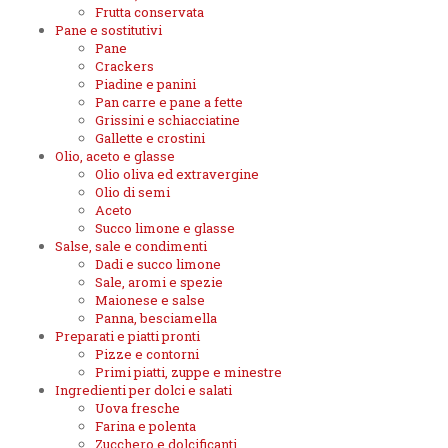
Frutta conservata
Pane e sostitutivi
Pane
Crackers
Piadine e panini
Pan carre e pane a fette
Grissini e schiacciatine
Gallette e crostini
Olio, aceto e glasse
Olio oliva ed extravergine
Olio di semi
Aceto
Succo limone e glasse
Salse, sale e condimenti
Dadi e succo limone
Sale, aromi e spezie
Maionese e salse
Panna, besciamella
Preparati e piatti pronti
Pizze e contorni
Primi piatti, zuppe e minestre
Ingredienti per dolci e salati
Uova fresche
Farina e polenta
Zucchero e dolcificanti