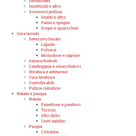
Deodoranti
Insetticidi e altro
Accessori pulizia
Guanti e altro
Panni e spugne
Scope e spazzoloni
Cura tessuti
Detersivo bucato
Liquido
Polvere
Monodose e sapone
Ammorbidenti
Candeggina e smacchiatori
Stiratura e antitarme
Cura lavatrice
Custodia abiti
Pulizia calzature
Natale e pasqua
Natale
Panettone e pandoro
Torroni
Altri dolci
Cesti natalizi
Pasqua
Colombe