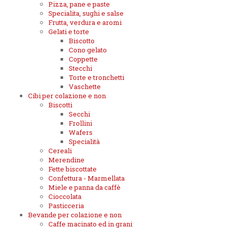
Pizza, pane e paste
Specialita, sughi e salse
Frutta, verdura e aromi
Gelati e torte
Biscotto
Cono gelato
Coppette
Stecchi
Torte e tronchetti
Vaschette
Cibi per colazione e non
Biscotti
Secchi
Frollini
Wafers
Specialità
Cereali
Merendine
Fette biscottate
Confettura - Marmellata
Miele e panna da caffè
Cioccolata
Pasticceria
Bevande per colazione e non
Caffe macinato ed in grani