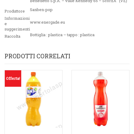
Benedetto S.p.A. – viale Kennedy 65 – ScorzÃ¨ (VE)
Sanben-pop
Produttore
Informazioni
www.energade.eu
e
suggerimenti
Bottiglia : plastica – tappo : plastica
Raccolta
PRODOTTI CORRELATI
Offerta!