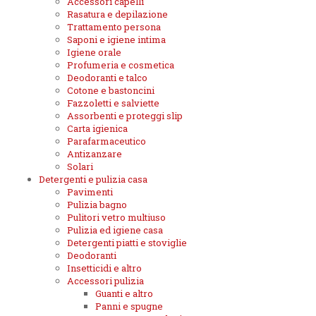
Accessori capelli
Rasatura e depilazione
Trattamento persona
Saponi e igiene intima
Igiene orale
Profumeria e cosmetica
Deodoranti e talco
Cotone e bastoncini
Fazzoletti e salviette
Assorbenti e proteggi slip
Carta igienica
Parafarmaceutico
Antizanzare
Solari
Detergenti e pulizia casa
Pavimenti
Pulizia bagno
Pulitori vetro multiuso
Pulizia ed igiene casa
Detergenti piatti e stoviglie
Deodoranti
Insetticidi e altro
Accessori pulizia
Guanti e altro
Panni e spugne