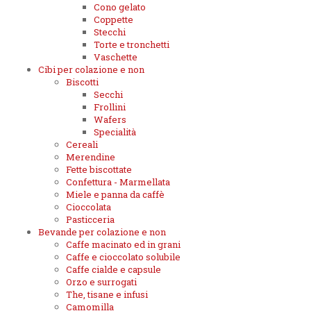
Cono gelato
Coppette
Stecchi
Torte e tronchetti
Vaschette
Cibi per colazione e non
Biscotti
Secchi
Frollini
Wafers
Specialità
Cereali
Merendine
Fette biscottate
Confettura - Marmellata
Miele e panna da caffè
Cioccolata
Pasticceria
Bevande per colazione e non
Caffe macinato ed in grani
Caffe e cioccolato solubile
Caffe cialde e capsule
Orzo e surrogati
The, tisane e infusi
Camomilla