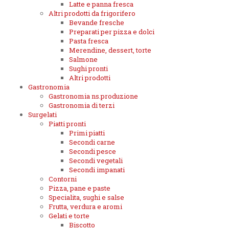
Latte e panna fresca
Altri prodotti da frigorifero
Bevande fresche
Preparati per pizza e dolci
Pasta fresca
Merendine, dessert, torte
Salmone
Sughi pronti
Altri prodotti
Gastronomia
Gastronomia ns.produzione
Gastronomia di terzi
Surgelati
Piatti pronti
Primi piatti
Secondi carne
Secondi pesce
Secondi vegetali
Secondi impanati
Contorni
Pizza, pane e paste
Specialita, sughi e salse
Frutta, verdura e aromi
Gelati e torte
Biscotto