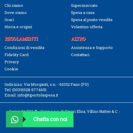
Chi siamo
Supermercato
Dove siamo
Spesa a casa
Orari
Spesa al punto vendita
Storia e origini
Volantino offerta
REGOLAMENTI
ALTRO
Condizioni di vendita
Assistenza e Supporto
Fidelity Card
Contattaci
Privacy
Cookie
Indirizzo:
Via Morganti, s.n. - 61032 Fano (PU)
Tel:
(0039)328.9774651
Email:
info@tiportolaspesa.it
Copyright 2016 © - Vigin s.a.s. di Ginesi Elisa, Villino Matteo & C. -
CF/P.IVA 02526040411
Chatta con noi