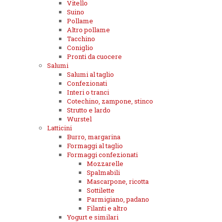
Vitello
Suino
Pollame
Altro pollame
Tacchino
Coniglio
Pronti da cuocere
Salumi
Salumi al taglio
Confezionati
Interi o tranci
Cotechino, zampone, stinco
Strutto e lardo
Wurstel
Latticini
Burro, margarina
Formaggi al taglio
Formaggi confezionati
Mozzarelle
Spalmabili
Mascarpone, ricotta
Sottilette
Parmigiano, padano
Filanti e altro
Yogurt e similari