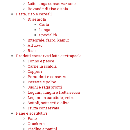
Latte lunga conservazione
Bevande di riso e soia
Pasta, riso e cereali
Di semola
Corta
Lunga
Specialità
Integrale, farro, kamut
All'uovo
Riso
Prodotti conservati latta e tetrapack
Tonno e pesce
Carne in scatola
Capperi
Pomodori e conserve
Passate e polpe
Sughi e ragu pronti
Legumi, funghi e frutta secca
Legumi in barattolo, vetro
Sottoli, sottaceti e olive
Frutta conservata
Pane e sostitutivi
Pane
Crackers
Piadine e panini