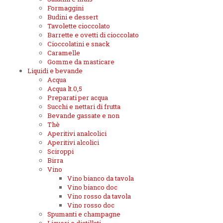
Formaggini
Budini e dessert
Tavolette cioccolato
Barrette e ovetti di cioccolato
Cioccolatini e snack
Caramelle
Gomme da masticare
Liquidi e bevande
Acqua
Acqua lt.0,5
Preparati per acqua
Succhi e nettari di frutta
Bevande gassate e non
Thè
Aperitivi analcolici
Aperitivi alcolici
Sciroppi
Birra
Vino
Vino bianco da tavola
Vino bianco doc
Vino rosso da tavola
Vino rosso doc
Spumanti e champagne