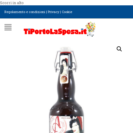
Scorri in alto
Regolamento e condizioni
|
Privacy
|
Cookie