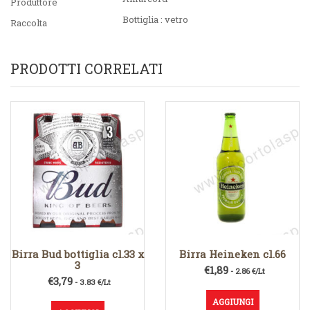
Produttore
Bottiglia : vetro
Raccolta
PRODOTTI CORRELATI
Birra Bud bottiglia cl.33 x
Birra Heineken cl.66
3
€
1,89
- 2.86 €/Lt
€
3,79
- 3.83 €/Lt
AGGIUNGI