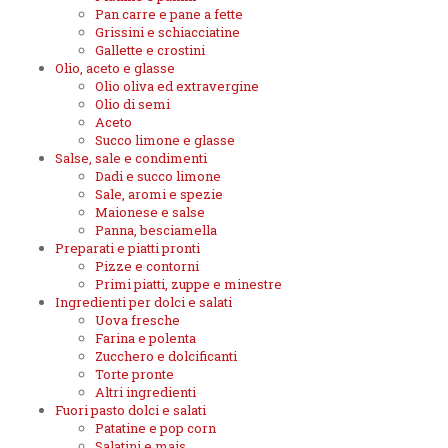
Pan carre e pane a fette
Grissini e schiacciatine
Gallette e crostini
Olio, aceto e glasse
Olio oliva ed extravergine
Olio di semi
Aceto
Succo limone e glasse
Salse, sale e condimenti
Dadi e succo limone
Sale, aromi e spezie
Maionese e salse
Panna, besciamella
Preparati e piatti pronti
Pizze e contorni
Primi piatti, zuppe e minestre
Ingredienti per dolci e salati
Uova fresche
Farina e polenta
Zucchero e dolcificanti
Torte pronte
Altri ingredienti
Fuori pasto dolci e salati
Patatine e pop corn
Salatini e mais