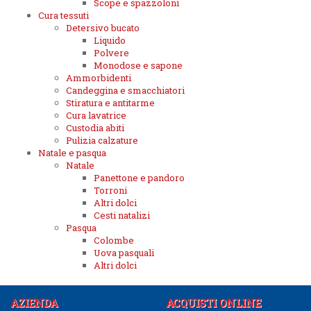
Scope e spazzoloni
Cura tessuti
Detersivo bucato
Liquido
Polvere
Monodose e sapone
Ammorbidenti
Candeggina e smacchiatori
Stiratura e antitarme
Cura lavatrice
Custodia abiti
Pulizia calzature
Natale e pasqua
Natale
Panettone e pandoro
Torroni
Altri dolci
Cesti natalizi
Pasqua
Colombe
Uova pasquali
Altri dolci
AZIENDA
ACQUISTI ONLINE