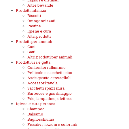
Liquori e distillati
Altre bevande
Prodotti infanzia
Biscotti
Omogeneizzati
Pastine
Igiene e cura
Altri prodotti
Prodotti per animali
Cani
Gatti
Altri prodotti per animali
Prodotti usa e getta
Contenitori alluminio
Pellicole e sacchetti cibo
Asciugatutto e tovaglioli
Accessori tavola
Sacchetti spazzatura
Barbecue e giardinaggio
Pile, lampadine, elettrico
Igiene e cura persona
Shampoo
Balsamo
Bagnoschiuma
Fissativi, lozioni e coloranti