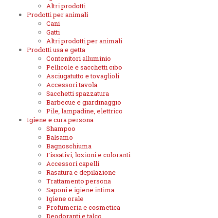
Altri prodotti
Prodotti per animali
Cani
Gatti
Altri prodotti per animali
Prodotti usa e getta
Contenitori alluminio
Pellicole e sacchetti cibo
Asciugatutto e tovaglioli
Accessori tavola
Sacchetti spazzatura
Barbecue e giardinaggio
Pile, lampadine, elettrico
Igiene e cura persona
Shampoo
Balsamo
Bagnoschiuma
Fissativi, lozioni e coloranti
Accessori capelli
Rasatura e depilazione
Trattamento persona
Saponi e igiene intima
Igiene orale
Profumeria e cosmetica
Deodoranti e talco