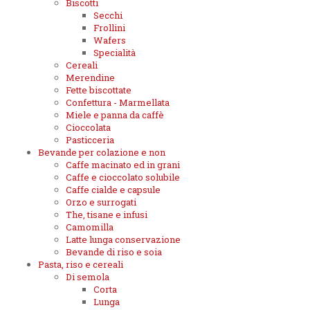
Biscotti
Secchi
Frollini
Wafers
Specialità
Cereali
Merendine
Fette biscottate
Confettura - Marmellata
Miele e panna da caffè
Cioccolata
Pasticceria
Bevande per colazione e non
Caffe macinato ed in grani
Caffe e cioccolato solubile
Caffe cialde e capsule
Orzo e surrogati
The, tisane e infusi
Camomilla
Latte lunga conservazione
Bevande di riso e soia
Pasta, riso e cereali
Di semola
Corta
Lunga