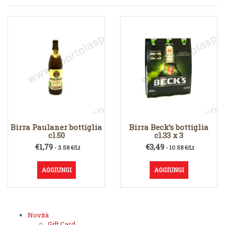
Birra Paulaner bottiglia
Birra Beck’s bottiglia
cl.50
cl.33 x 3
€
1,79
€
3,49
- 3.58 €/Lt
- 10.58 €/Lt
AGGIUNGI
AGGIUNGI
Novità
Gift Card