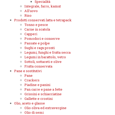
Specialità
Integrale, farro, kamut
All'uovo
Riso
Prodotti conservati latta e tetrapack
Tonno e pesce
Carne in scatola
Capperi
Pomodori e conserve
Passate e polpe
Sughi e ragu pronti
Legumi, funghi e frutta secca
Legumi in barattolo, vetro
Sottoli, sottaceti e olive
Frutta conservata
Pane e sostitutivi
Pane
Crackers
Piadine e panini
Pan carre e pane a fette
Grissini e schiacciatine
Gallette e crostini
Olio, aceto e glasse
Olio oliva ed extravergine
Olio di semi