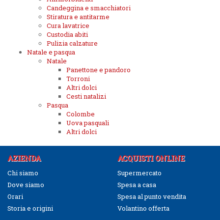
Candeggina e smacchiatori
Stiratura e antitarme
Cura lavatrice
Custodia abiti
Pulizia calzature
Natale e pasqua
Natale
Panettone e pandoro
Torroni
Altri dolci
Cesti natalizi
Pasqua
Colombe
Uova pasquali
Altri dolci
AZIENDA
ACQUISTI ONLINE
Chi siamo
Supermercato
Dove siamo
Spesa a casa
Orari
Spesa al punto vendita
Storia e origini
Volantino offerta