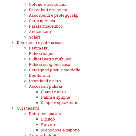
Cotone e bastoncini
Fazzoletti e salviette
Assorbenti e proteggi slip
Carta igienica
Parafarmaceutico
Antizanzare
Solari
Detergenti e pulizia casa
Pavimenti
Pulizia bagno
Pulitori vetro multiuso
Pulizia ed igiene casa
Detergenti piatti e stoviglie
Deodoranti
Insetticidi e altro
Accessori pulizia
Guanti e altro
Panni e spugne
Scope e spazzoloni
Cura tessuti
Detersivo bucato
Liquido
Polvere
Monodose e sapone
Ammorbidenti