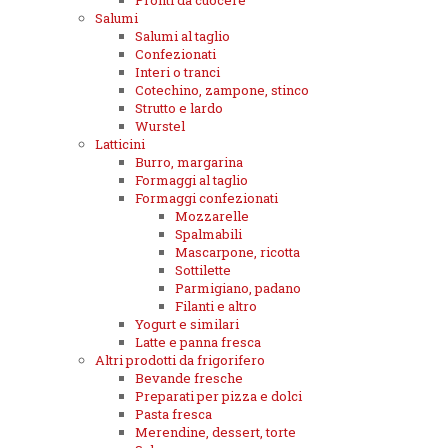
Pronti da cuocere
Salumi
Salumi al taglio
Confezionati
Interi o tranci
Cotechino, zampone, stinco
Strutto e lardo
Wurstel
Latticini
Burro, margarina
Formaggi al taglio
Formaggi confezionati
Mozzarelle
Spalmabili
Mascarpone, ricotta
Sottilette
Parmigiano, padano
Filanti e altro
Yogurt e similari
Latte e panna fresca
Altri prodotti da frigorifero
Bevande fresche
Preparati per pizza e dolci
Pasta fresca
Merendine, dessert, torte