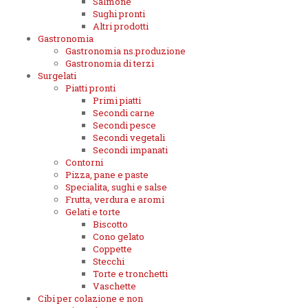
Salmone
Sughi pronti
Altri prodotti
Gastronomia
Gastronomia ns.produzione
Gastronomia di terzi
Surgelati
Piatti pronti
Primi piatti
Secondi carne
Secondi pesce
Secondi vegetali
Secondi impanati
Contorni
Pizza, pane e paste
Specialita, sughi e salse
Frutta, verdura e aromi
Gelati e torte
Biscotto
Cono gelato
Coppette
Stecchi
Torte e tronchetti
Vaschette
Cibi per colazione e non