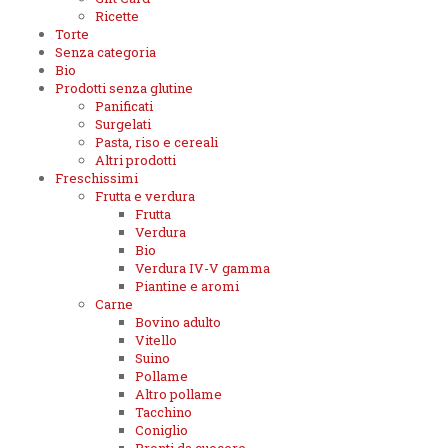
Ricette
Torte
Senza categoria
Bio
Prodotti senza glutine
Panificati
Surgelati
Pasta, riso e cereali
Altri prodotti
Freschissimi
Frutta e verdura
Frutta
Verdura
Bio
Verdura IV-V gamma
Piantine e aromi
Carne
Bovino adulto
Vitello
Suino
Pollame
Altro pollame
Tacchino
Coniglio