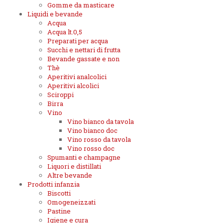
Gomme da masticare
Liquidi e bevande
Acqua
Acqua lt.0,5
Preparati per acqua
Succhi e nettari di frutta
Bevande gassate e non
Thè
Aperitivi analcolici
Aperitivi alcolici
Sciroppi
Birra
Vino
Vino bianco da tavola
Vino bianco doc
Vino rosso da tavola
Vino rosso doc
Spumanti e champagne
Liquori e distillati
Altre bevande
Prodotti infanzia
Biscotti
Omogeneizzati
Pastine
Igiene e cura