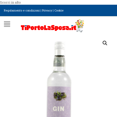
Scorri in alto
Regolamento e condizioni
|
Privacy
|
Cookie