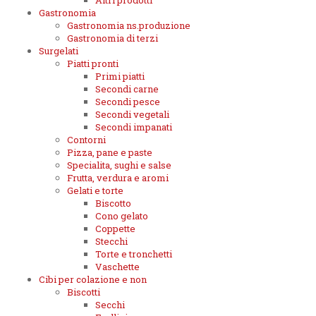
Altri prodotti
Gastronomia
Gastronomia ns.produzione
Gastronomia di terzi
Surgelati
Piatti pronti
Primi piatti
Secondi carne
Secondi pesce
Secondi vegetali
Secondi impanati
Contorni
Pizza, pane e paste
Specialita, sughi e salse
Frutta, verdura e aromi
Gelati e torte
Biscotto
Cono gelato
Coppette
Stecchi
Torte e tronchetti
Vaschette
Cibi per colazione e non
Biscotti
Secchi