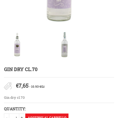
GIN DRY CL.70
€
7,65
- 10.93 €/Lt
Gin dry cl.70
QUANTITY:
AGGIUNGI AL CARRELLO