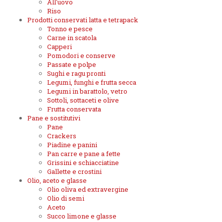
All'uovo
Riso
Prodotti conservati latta e tetrapack
Tonno e pesce
Carne in scatola
Capperi
Pomodori e conserve
Passate e polpe
Sughi e ragu pronti
Legumi, funghi e frutta secca
Legumi in barattolo, vetro
Sottoli, sottaceti e olive
Frutta conservata
Pane e sostitutivi
Pane
Crackers
Piadine e panini
Pan carre e pane a fette
Grissini e schiacciatine
Gallette e crostini
Olio, aceto e glasse
Olio oliva ed extravergine
Olio di semi
Aceto
Succo limone e glasse