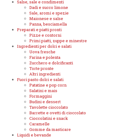
Salse, sale e condimenti
Dadi e succo limone
Sale, aromi e spezie
Maionese e salse
Panna, besciamella
Preparati e piatti pronti
Pizze e contorni
Primi piatti, zuppe e minestre
Ingredienti per dolci e salati
Uova fresche
Farina e polenta
Zucchero e dolcificanti
Torte pronte
Altri ingredienti
Fuori pasto dolci e salati
Patatine e pop corn
Salatini e mais
Formaggini
Budini e dessert
Tavolette cioccolato
Barrette e ovetti di cioccolato
Cioccolatini e snack
Caramelle
Gomme da masticare
Liquidi e bevande