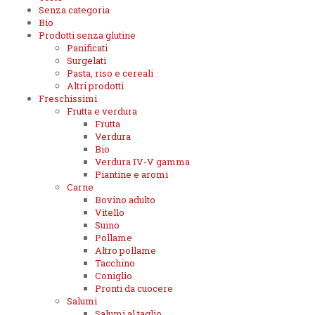
Senza categoria
Bio
Prodotti senza glutine
Panificati
Surgelati
Pasta, riso e cereali
Altri prodotti
Freschissimi
Frutta e verdura
Frutta
Verdura
Bio
Verdura IV-V gamma
Piantine e aromi
Carne
Bovino adulto
Vitello
Suino
Pollame
Altro pollame
Tacchino
Coniglio
Pronti da cuocere
Salumi
Salumi al taglio