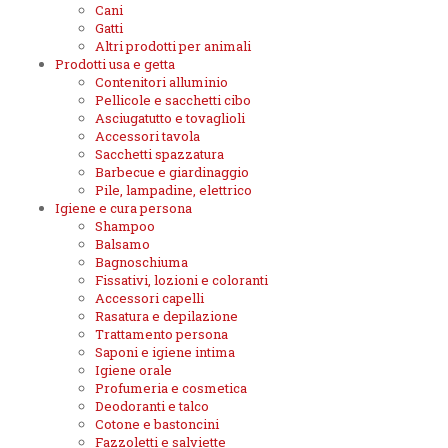
Cani
Gatti
Altri prodotti per animali
Prodotti usa e getta
Contenitori alluminio
Pellicole e sacchetti cibo
Asciugatutto e tovaglioli
Accessori tavola
Sacchetti spazzatura
Barbecue e giardinaggio
Pile, lampadine, elettrico
Igiene e cura persona
Shampoo
Balsamo
Bagnoschiuma
Fissativi, lozioni e coloranti
Accessori capelli
Rasatura e depilazione
Trattamento persona
Saponi e igiene intima
Igiene orale
Profumeria e cosmetica
Deodoranti e talco
Cotone e bastoncini
Fazzoletti e salviette