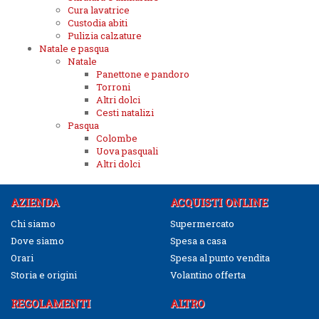
Cura lavatrice
Custodia abiti
Pulizia calzature
Natale e pasqua
Natale
Panettone e pandoro
Torroni
Altri dolci
Cesti natalizi
Pasqua
Colombe
Uova pasquali
Altri dolci
AZIENDA
ACQUISTI ONLINE
Chi siamo
Supermercato
Dove siamo
Spesa a casa
Orari
Spesa al punto vendita
Storia e origini
Volantino offerta
REGOLAMENTI
ALTRO