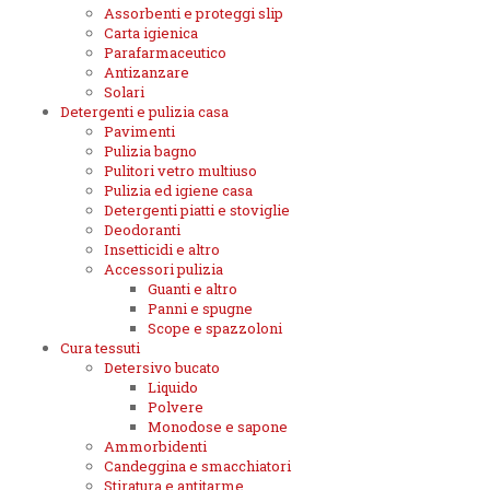
Assorbenti e proteggi slip
Carta igienica
Parafarmaceutico
Antizanzare
Solari
Detergenti e pulizia casa
Pavimenti
Pulizia bagno
Pulitori vetro multiuso
Pulizia ed igiene casa
Detergenti piatti e stoviglie
Deodoranti
Insetticidi e altro
Accessori pulizia
Guanti e altro
Panni e spugne
Scope e spazzoloni
Cura tessuti
Detersivo bucato
Liquido
Polvere
Monodose e sapone
Ammorbidenti
Candeggina e smacchiatori
Stiratura e antitarme