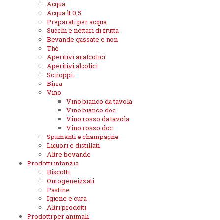
Acqua
Acqua lt.0,5
Preparati per acqua
Succhi e nettari di frutta
Bevande gassate e non
Thè
Aperitivi analcolici
Aperitivi alcolici
Sciroppi
Birra
Vino
Vino bianco da tavola
Vino bianco doc
Vino rosso da tavola
Vino rosso doc
Spumanti e champagne
Liquori e distillati
Altre bevande
Prodotti infanzia
Biscotti
Omogeneizzati
Pastine
Igiene e cura
Altri prodotti
Prodotti per animali