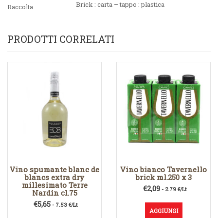
Brick : carta – tappo : plastica
Raccolta
PRODOTTI CORRELATI
Vino spumante blanc de
Vino bianco Tavernello
blancs extra dry
brick ml.250 x 3
millesimato Terre
€
2,09
- 2.79 €/Lt
Nardin cl.75
€
5,65
- 7.53 €/Lt
AGGIUNGI