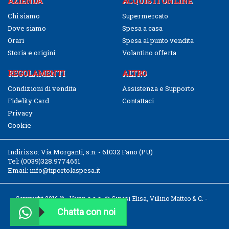
AZIENDA
ACQUISTI ONLINE
Chi siamo
Supermercato
Dove siamo
Spesa a casa
Orari
Spesa al punto vendita
Storia e origini
Volantino offerta
REGOLAMENTI
ALTRO
Condizioni di vendita
Assistenza e Supporto
Fidelity Card
Contattaci
Privacy
Cookie
Indirizzo:
Via Morganti, s.n. - 61032 Fano (PU)
Tel:
(0039)328.9774651
Email:
info@tiportolaspesa.it
Copyright 2016 © - Vigin s.a.s. di Ginesi Elisa, Villino Matteo & C. -
CF/P.IVA 02526040411
Chatta con noi