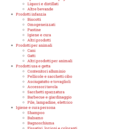
Liquori e distillati
Altre bevande
Prodotti infanzia
Biscotti
Omogeneizzati
Pastine
Igiene e cura
Altri prodotti
Prodotti per animali
Cani
Gatti
Altri prodotti per animali
Prodotti usa e getta
Contenitori alluminio
Pellicole e sacchetti cibo
Asciugatutto e tovaglioli
Accessori tavola
Sacchetti spazzatura
Barbecue e giardinaggio
Pile, lampadine, elettrico
Igiene e cura persona
Shampoo
Balsamo
Bagnoschiuma
Fissativi, lozioni e coloranti