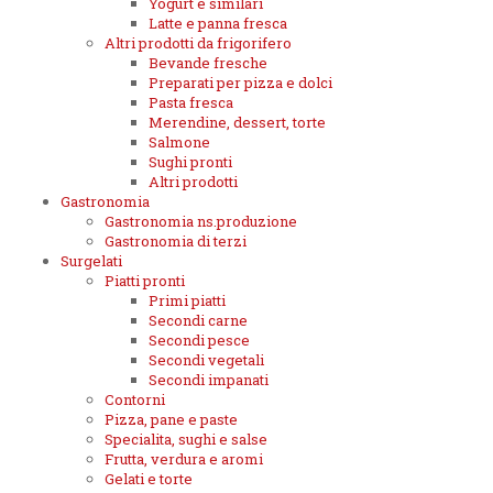
Yogurt e similari
Latte e panna fresca
Altri prodotti da frigorifero
Bevande fresche
Preparati per pizza e dolci
Pasta fresca
Merendine, dessert, torte
Salmone
Sughi pronti
Altri prodotti
Gastronomia
Gastronomia ns.produzione
Gastronomia di terzi
Surgelati
Piatti pronti
Primi piatti
Secondi carne
Secondi pesce
Secondi vegetali
Secondi impanati
Contorni
Pizza, pane e paste
Specialita, sughi e salse
Frutta, verdura e aromi
Gelati e torte