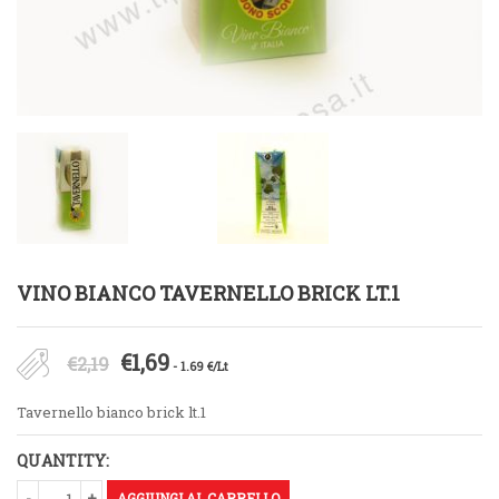
VINO BIANCO TAVERNELLO BRICK LT.1
Il
Il
€
1,69
€
2,19
- 1.69 €/Lt
prezzo
prezzo
Tavernello bianco brick lt.1
originale
attuale
QUANTITY:
era:
è:
AGGIUNGI AL CARRELLO