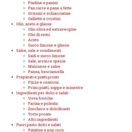
Piadine e panini
Pan carre e pane a fette
Grissini e schiacciatine
Gallette e crostini
Olio, aceto e glasse
Olio oliva ed extravergine
Olio di semi
Aceto
Succo limone e glasse
Salse, sale e condimenti
Dadi e succo limone
Sale, aromi e spezie
Maionese e salse
Panna, besciamella
Preparati e piatti pronti
Pizze e contorni
Primi piatti, zuppe e minestre
Ingredienti per dolci e salati
Uova fresche
Farina e polenta
Zucchero e dolcificanti
Torte pronte
Altri ingredienti
Fuori pasto dolci e salati
Patatine e pop corn