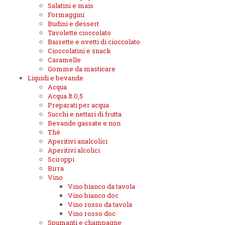
Salatini e mais
Formaggini
Budini e dessert
Tavolette cioccolato
Barrette e ovetti di cioccolato
Cioccolatini e snack
Caramelle
Gomme da masticare
Liquidi e bevande
Acqua
Acqua lt.0,5
Preparati per acqua
Succhi e nettari di frutta
Bevande gassate e non
Thè
Aperitivi analcolici
Aperitivi alcolici
Sciroppi
Birra
Vino
Vino bianco da tavola
Vino bianco doc
Vino rosso da tavola
Vino rosso doc
Spumanti e champagne