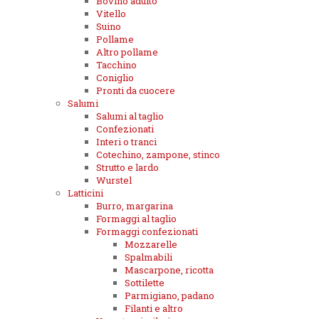
Bovino adulto
Vitello
Suino
Pollame
Altro pollame
Tacchino
Coniglio
Pronti da cuocere
Salumi
Salumi al taglio
Confezionati
Interi o tranci
Cotechino, zampone, stinco
Strutto e lardo
Wurstel
Latticini
Burro, margarina
Formaggi al taglio
Formaggi confezionati
Mozzarelle
Spalmabili
Mascarpone, ricotta
Sottilette
Parmigiano, padano
Filanti e altro