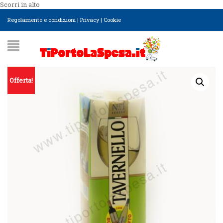
Scorri in alto
Regolamento e condizioni
|
Privacy
|
Cookie
Offerta!