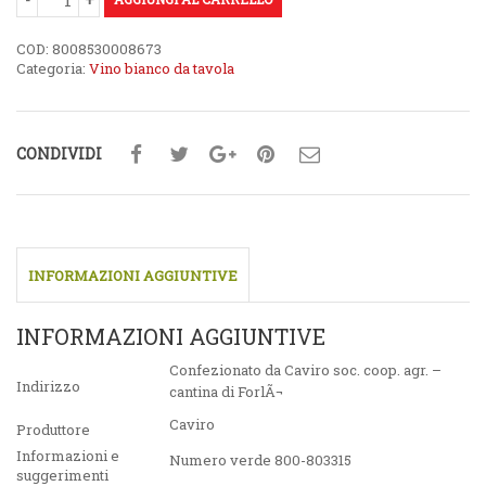
€2,19.
€1,69.
COD:
8008530008673
Categoria:
Vino bianco da tavola
CONDIVIDI
INFORMAZIONI AGGIUNTIVE
INFORMAZIONI AGGIUNTIVE
Confezionato da Caviro soc. coop. agr. –
Indirizzo
cantina di ForlÃ¬
Caviro
Produttore
Informazioni e
Numero verde 800-803315
suggerimenti