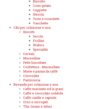
Biscotto
Cono gelato
Coppette
Stecchi
Torte e tronchetti
Vaschette
Cibi per colazione e non
Biscotti
Secchi
Frollini
Wafers
Specialità
Cereali
Merendine
Fette biscottate
Confettura - Marmellata
Miele e panna da caffè
Cioccolata
Pasticceria
Bevande per colazione e non
Caffe macinato ed in grani
Caffe e cioccolato solubile
Caffe cialde e capsule
Orzo e surrogati
The, tisane e infusi