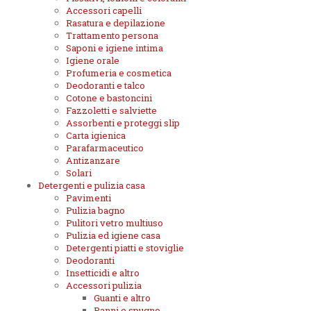
Accessori capelli
Rasatura e depilazione
Trattamento persona
Saponi e igiene intima
Igiene orale
Profumeria e cosmetica
Deodoranti e talco
Cotone e bastoncini
Fazzoletti e salviette
Assorbenti e proteggi slip
Carta igienica
Parafarmaceutico
Antizanzare
Solari
Detergenti e pulizia casa
Pavimenti
Pulizia bagno
Pulitori vetro multiuso
Pulizia ed igiene casa
Detergenti piatti e stoviglie
Deodoranti
Insetticidi e altro
Accessori pulizia
Guanti e altro
Panni e spugne