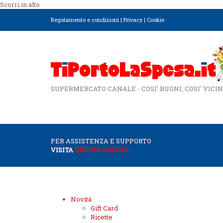
Scorri in alto
Regolamento e condizioni
|
Privacy
|
Cookie
SUPERMERCATO CANALE - COSI' BUONI, COSI' VICIN
PER ASSISTENZA E SUPPORTO
VISITA
QUESTA PAGINA
Novità
Gift Card
Ricette