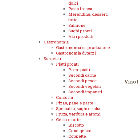
dolci
Pasta fresca
Merendine, dessert,
torte
Salmone
Sughi pronti
Altri prodotti
Gastronomia
Gastronomia ns.produzione
Gastronomia di terzi
Surgelati
Piatti pronti
Primi piatti
Secondi carne
Secondi pesce
Vino 
Secondi vegetali
Secondi impanati
Contorni
Pizza, pane e paste
Specialita, sughi e salse
Frutta, verdura e aromi
Gelati e torte
Biscotto
Cono gelato
Coppette