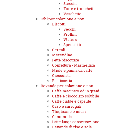
Stecchi
Torte e tronchetti
Vaschette
Cibi per colazione e non
Biscotti
Secchi
Frollini
Wafers
Specialità
Cereali
Merendine
Fette biscottate
Confettura - Marmellata
Miele e panna da caffè
Cioccolata
Pasticceria
Bevande per colazione e non
Caffe macinato ed in grani
Caffe e cioccolato solubile
Caffe cialde e capsule
Orzo e surrogati
The, tisane e infusi
Camomilla
Latte lunga conservazione
Bevande di riso e soia