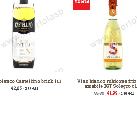
Offerta!
bianco Castellino brick lt.1
Vino bianco rubicone fri
amabile IGT Solegro cl
€
2,65
- 2.65 €/Lt
Il
Il
€
1,99
€
3,09
- 2.65 €/Lt
prezzo
prezzo
originale
attuale
era:
è:
€3,09.
€1,99.