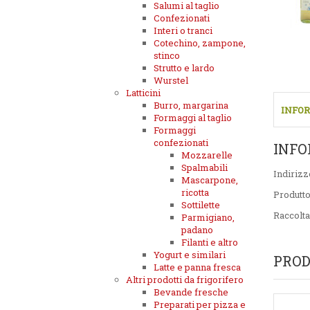
Salumi al taglio
Confezionati
Interi o tranci
Cotechino, zampone,
stinco
Strutto e lardo
Wurstel
Latticini
Burro, margarina
INFOR
Formaggi al taglio
Formaggi
confezionati
INFO
Mozzarelle
Spalmabili
Indirizz
Mascarpone,
ricotta
Produtt
Sottilette
Raccolta
Parmigiano,
padano
Filanti e altro
Yogurt e similari
PROD
Latte e panna fresca
Altri prodotti da frigorifero
Bevande fresche
Preparati per pizza e