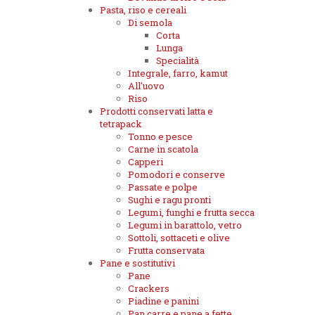
Pasta, riso e cereali
Di semola
Corta
Lunga
Specialità
Integrale, farro, kamut
All'uovo
Riso
Prodotti conservati latta e
tetrapack
Tonno e pesce
Carne in scatola
Capperi
Pomodori e conserve
Passate e polpe
Sughi e ragu pronti
Legumi, funghi e frutta secca
Legumi in barattolo, vetro
Sottoli, sottaceti e olive
Frutta conservata
Pane e sostitutivi
Pane
Crackers
Piadine e panini
Pan carre e pane a fette