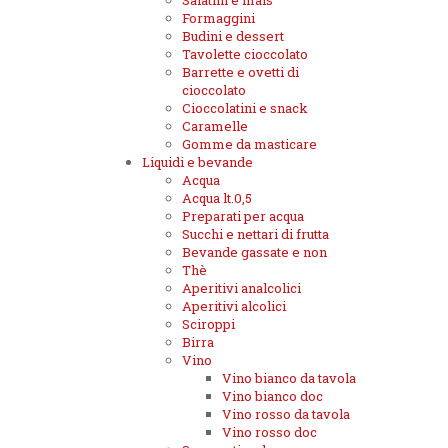
Salatini e mais
Formaggini
Budini e dessert
Tavolette cioccolato
Barrette e ovetti di
cioccolato
Cioccolatini e snack
Caramelle
Gomme da masticare
Liquidi e bevande
Acqua
Acqua lt.0,5
Preparati per acqua
Succhi e nettari di frutta
Bevande gassate e non
Thè
Aperitivi analcolici
Aperitivi alcolici
Sciroppi
Birra
Vino
Vino bianco da tavola
Vino bianco doc
Vino rosso da tavola
Vino rosso doc