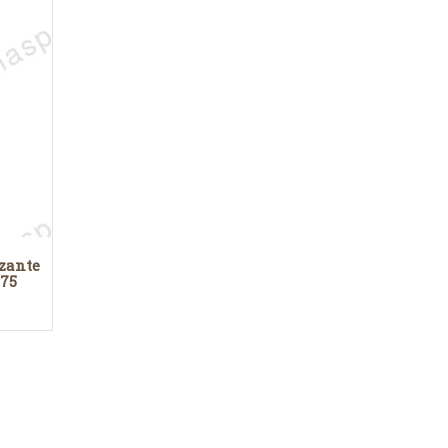
zzante
.75