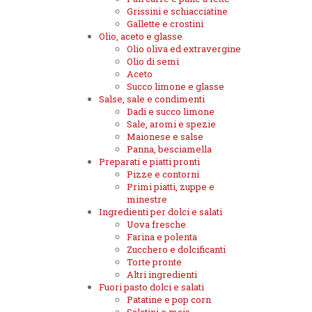
Grissini e schiacciatine
Gallette e crostini
Olio, aceto e glasse
Olio oliva ed extravergine
Olio di semi
Aceto
Succo limone e glasse
Salse, sale e condimenti
Dadi e succo limone
Sale, aromi e spezie
Maionese e salse
Panna, besciamella
Preparati e piatti pronti
Pizze e contorni
Primi piatti, zuppe e
minestre
Ingredienti per dolci e salati
Uova fresche
Farina e polenta
Zucchero e dolcificanti
Torte pronte
Altri ingredienti
Fuori pasto dolci e salati
Patatine e pop corn