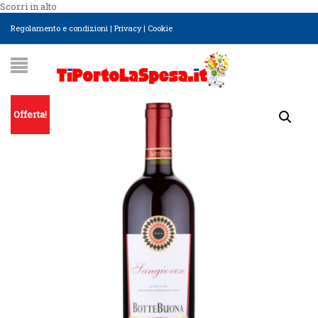
Scorri in alto
Regolamento e condizioni
|
Privacy
|
Cookie
Offerta!