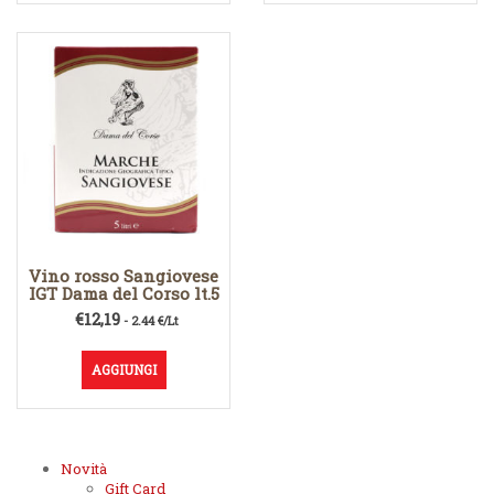
€2,19.
€1,69.
Vino rosso Sangiovese
IGT Dama del Corso lt.5
€
12,19
- 2.44 €/Lt
AGGIUNGI
Novità
Gift Card