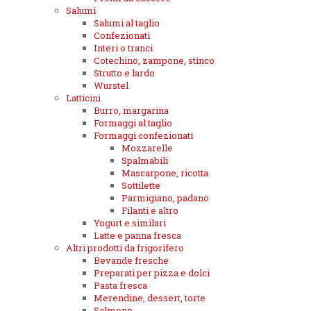
Salumi
Salumi al taglio
Confezionati
Interi o tranci
Cotechino, zampone, stinco
Strutto e lardo
Wurstel
Latticini
Burro, margarina
Formaggi al taglio
Formaggi confezionati
Mozzarelle
Spalmabili
Mascarpone, ricotta
Sottilette
Parmigiano, padano
Filanti e altro
Yogurt e similari
Latte e panna fresca
Altri prodotti da frigorifero
Bevande fresche
Preparati per pizza e dolci
Pasta fresca
Merendine, dessert, torte
Salmone