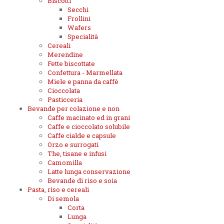
Biscotti
Secchi
Frollini
Wafers
Specialità
Cereali
Merendine
Fette biscottate
Confettura - Marmellata
Miele e panna da caffè
Cioccolata
Pasticceria
Bevande per colazione e non
Caffe macinato ed in grani
Caffe e cioccolato solubile
Caffe cialde e capsule
Orzo e surrogati
The, tisane e infusi
Camomilla
Latte lunga conservazione
Bevande di riso e soia
Pasta, riso e cereali
Di semola
Corta
Lunga