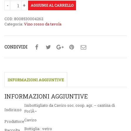
€3,69.
AGGIUNGI AL CARRELLO
€2,29.
COD:
8008530004262
Categoria:
Vino rosso da tavola
CONDIVIDI
INFORMAZIONI AGGIUNTIVE
INFORMAZIONI AGGIUNTIVE
Imbottigliato da Caviro soc. coop. agr. – cantina di
Indirizzo
ForlÃ¬
Caviro
Produttore
Bottiglia : vetro
Raccolta