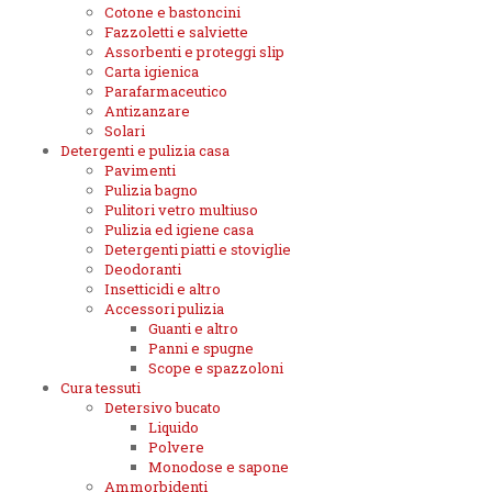
Cotone e bastoncini
Fazzoletti e salviette
Assorbenti e proteggi slip
Carta igienica
Parafarmaceutico
Antizanzare
Solari
Detergenti e pulizia casa
Pavimenti
Pulizia bagno
Pulitori vetro multiuso
Pulizia ed igiene casa
Detergenti piatti e stoviglie
Deodoranti
Insetticidi e altro
Accessori pulizia
Guanti e altro
Panni e spugne
Scope e spazzoloni
Cura tessuti
Detersivo bucato
Liquido
Polvere
Monodose e sapone
Ammorbidenti