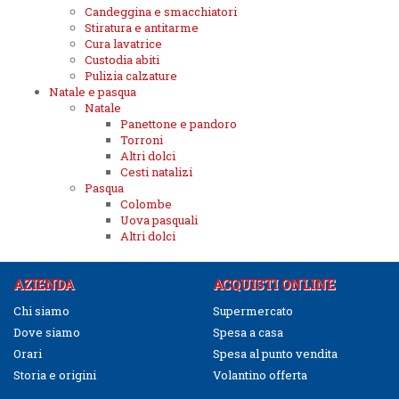
Candeggina e smacchiatori
Stiratura e antitarme
Cura lavatrice
Custodia abiti
Pulizia calzature
Natale e pasqua
Natale
Panettone e pandoro
Torroni
Altri dolci
Cesti natalizi
Pasqua
Colombe
Uova pasquali
Altri dolci
AZIENDA
ACQUISTI ONLINE
Chi siamo
Supermercato
Dove siamo
Spesa a casa
Orari
Spesa al punto vendita
Storia e origini
Volantino offerta