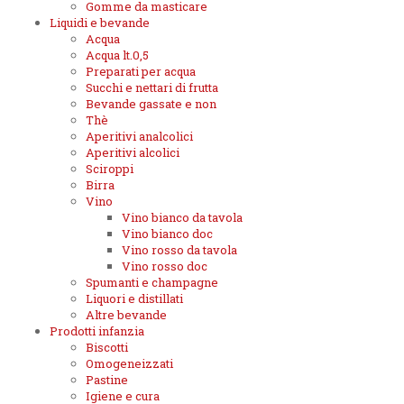
Gomme da masticare
Liquidi e bevande
Acqua
Acqua lt.0,5
Preparati per acqua
Succhi e nettari di frutta
Bevande gassate e non
Thè
Aperitivi analcolici
Aperitivi alcolici
Sciroppi
Birra
Vino
Vino bianco da tavola
Vino bianco doc
Vino rosso da tavola
Vino rosso doc
Spumanti e champagne
Liquori e distillati
Altre bevande
Prodotti infanzia
Biscotti
Omogeneizzati
Pastine
Igiene e cura