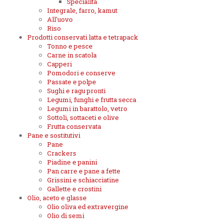
Specialità
Integrale, farro, kamut
All'uovo
Riso
Prodotti conservati latta e tetrapack
Tonno e pesce
Carne in scatola
Capperi
Pomodori e conserve
Passate e polpe
Sughi e ragu pronti
Legumi, funghi e frutta secca
Legumi in barattolo, vetro
Sottoli, sottaceti e olive
Frutta conservata
Pane e sostitutivi
Pane
Crackers
Piadine e panini
Pan carre e pane a fette
Grissini e schiacciatine
Gallette e crostini
Olio, aceto e glasse
Olio oliva ed extravergine
Olio di semi