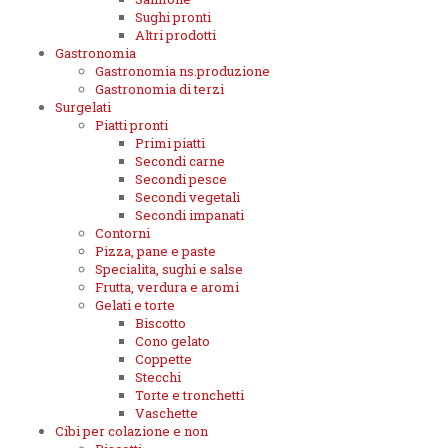
Sughi pronti
Altri prodotti
Gastronomia
Gastronomia ns.produzione
Gastronomia di terzi
Surgelati
Piatti pronti
Primi piatti
Secondi carne
Secondi pesce
Secondi vegetali
Secondi impanati
Contorni
Pizza, pane e paste
Specialita, sughi e salse
Frutta, verdura e aromi
Gelati e torte
Biscotto
Cono gelato
Coppette
Stecchi
Torte e tronchetti
Vaschette
Cibi per colazione e non