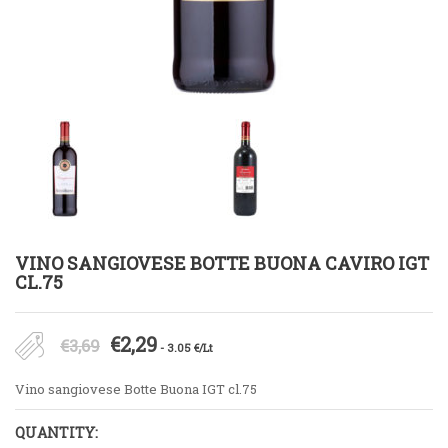
VINO SANGIOVESE BOTTE BUONA CAVIRO IGT
CL.75
Il
Il
€
2,29
€
3,69
- 3.05 €/Lt
prezzo
prezzo
Vino sangiovese Botte Buona IGT cl.75
originale
attuale
QUANTITY:
era:
è: