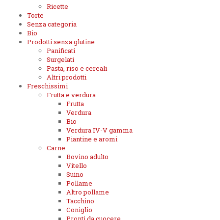
Ricette
Torte
Senza categoria
Bio
Prodotti senza glutine
Panificati
Surgelati
Pasta, riso e cereali
Altri prodotti
Freschissimi
Frutta e verdura
Frutta
Verdura
Bio
Verdura IV-V gamma
Piantine e aromi
Carne
Bovino adulto
Vitello
Suino
Pollame
Altro pollame
Tacchino
Coniglio
Pronti da cuocere