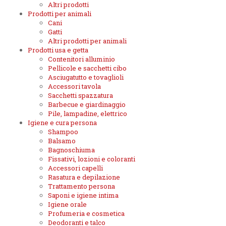
Altri prodotti
Prodotti per animali
Cani
Gatti
Altri prodotti per animali
Prodotti usa e getta
Contenitori alluminio
Pellicole e sacchetti cibo
Asciugatutto e tovaglioli
Accessori tavola
Sacchetti spazzatura
Barbecue e giardinaggio
Pile, lampadine, elettrico
Igiene e cura persona
Shampoo
Balsamo
Bagnoschiuma
Fissativi, lozioni e coloranti
Accessori capelli
Rasatura e depilazione
Trattamento persona
Saponi e igiene intima
Igiene orale
Profumeria e cosmetica
Deodoranti e talco