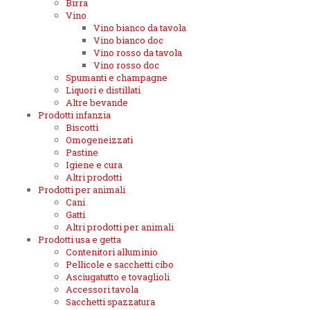
Birra
Vino
Vino bianco da tavola
Vino bianco doc
Vino rosso da tavola
Vino rosso doc
Spumanti e champagne
Liquori e distillati
Altre bevande
Prodotti infanzia
Biscotti
Omogeneizzati
Pastine
Igiene e cura
Altri prodotti
Prodotti per animali
Cani
Gatti
Altri prodotti per animali
Prodotti usa e getta
Contenitori alluminio
Pellicole e sacchetti cibo
Asciugatutto e tovaglioli
Accessori tavola
Sacchetti spazzatura