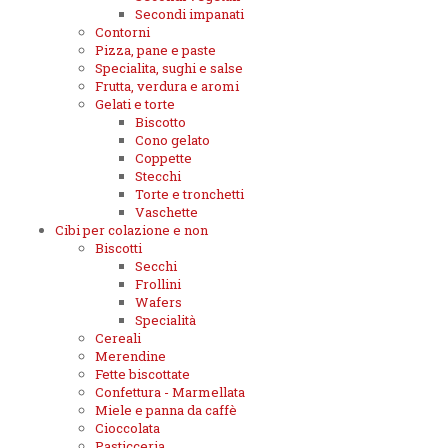
Secondi impanati
Contorni
Pizza, pane e paste
Specialita, sughi e salse
Frutta, verdura e aromi
Gelati e torte
Biscotto
Cono gelato
Coppette
Stecchi
Torte e tronchetti
Vaschette
Cibi per colazione e non
Biscotti
Secchi
Frollini
Wafers
Specialità
Cereali
Merendine
Fette biscottate
Confettura - Marmellata
Miele e panna da caffè
Cioccolata
Pasticceria