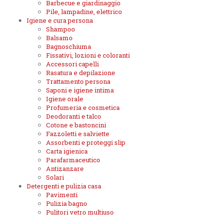
Barbecue e giardinaggio
Pile, lampadine, elettrico
Igiene e cura persona
Shampoo
Balsamo
Bagnoschiuma
Fissativi, lozioni e coloranti
Accessori capelli
Rasatura e depilazione
Trattamento persona
Saponi e igiene intima
Igiene orale
Profumeria e cosmetica
Deodoranti e talco
Cotone e bastoncini
Fazzoletti e salviette
Assorbenti e proteggi slip
Carta igienica
Parafarmaceutico
Antizanzare
Solari
Detergenti e pulizia casa
Pavimenti
Pulizia bagno
Pulitori vetro multiuso