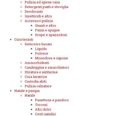
Pulizia ed igiene casa
Detergenti piatti e stoviglie
Deodoranti
Insetticidi e altro
Accessori pulizia
Guanti e altro
Panni e spugne
Scope e spazzoloni
Cura tessuti
Detersivo bucato
Liquido
Polvere
Monodose e sapone
Ammorbidenti
Candeggina e smacchiatori
Stiratura e antitarme
Cura lavatrice
Custodia abiti
Pulizia calzature
Natale e pasqua
Natale
Panettone e pandoro
Torroni
Altri dolci
Cesti natalizi