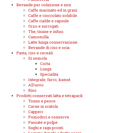
Bevande per colazione e non
Caffe macinato ed in grani
Caffe e cioccolato solubile
Caffe cialde e capsule
Orzo e surrogati
The, tisane e infusi
Camomilla
Latte lunga conservazione
Bevande di riso e soia
Pasta, riso e cereali
Di semola
Corta
Lunga
Specialità
Integrale, farro, kamut
All'uovo
Riso
Prodotti conservati latta e tetrapack
Tonno e pesce
Carne in scatola
Capperi
Pomodori e conserve
Passate e polpe
Sughi e ragu pronti