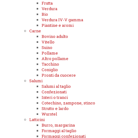
Frutta
Verdura
Bio
Verdura IV-V gamma
Piantine e aromi
Carne
Bovino adulto
Vitello
Suino
Pollame
Altro pollame
Tacchino
Coniglio
Pronti da cuocere
Salumi
Salumi al taglio
Confezionati
Interi o tranci
Cotechino, zampone, stinco
Strutto e lardo
Wurstel
Latticini
Burro, margarina
Formaggi al taglio
Formaggi confezionati