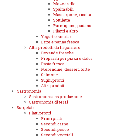
Mozzarelle
Spalmabili
Mascarpone, ricotta
Sottilette
Parmigiano, padano
Filanti e altro
Yogurt e similari
Latte e panna fresca
Altri prodotti da frigorifero
Bevande fresche
Preparati per pizza e dolci
Pasta fresca
Merendine, dessert, torte
Salmone
Sughi pronti
Altri prodotti
Gastronomia
Gastronomia ns.produzione
Gastronomia di terzi
Surgelati
Piatti pronti
Primi piatti
Secondi carne
Secondi pesce
Secondi vegetali