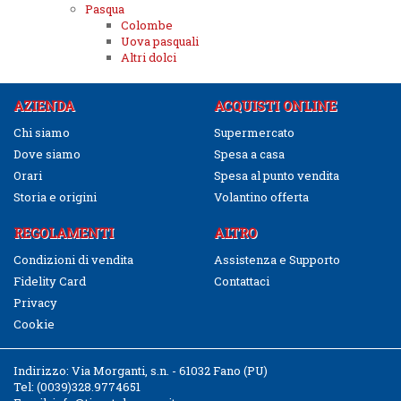
Pasqua
Colombe
Uova pasquali
Altri dolci
AZIENDA
ACQUISTI ONLINE
Chi siamo
Supermercato
Dove siamo
Spesa a casa
Orari
Spesa al punto vendita
Storia e origini
Volantino offerta
REGOLAMENTI
ALTRO
Condizioni di vendita
Assistenza e Supporto
Fidelity Card
Contattaci
Privacy
Cookie
Indirizzo:
Via Morganti, s.n. - 61032 Fano (PU)
Tel:
(0039)328.9774651