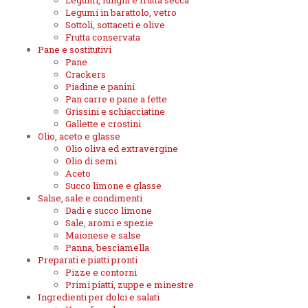
Legumi, funghi e frutta secca
Legumi in barattolo, vetro
Sottoli, sottaceti e olive
Frutta conservata
Pane e sostitutivi
Pane
Crackers
Piadine e panini
Pan carre e pane a fette
Grissini e schiacciatine
Gallette e crostini
Olio, aceto e glasse
Olio oliva ed extravergine
Olio di semi
Aceto
Succo limone e glasse
Salse, sale e condimenti
Dadi e succo limone
Sale, aromi e spezie
Maionese e salse
Panna, besciamella
Preparati e piatti pronti
Pizze e contorni
Primi piatti, zuppe e minestre
Ingredienti per dolci e salati