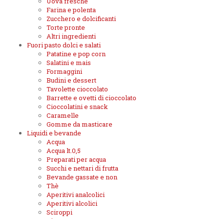
Uova fresche
Farina e polenta
Zucchero e dolcificanti
Torte pronte
Altri ingredienti
Fuori pasto dolci e salati
Patatine e pop corn
Salatini e mais
Formaggini
Budini e dessert
Tavolette cioccolato
Barrette e ovetti di cioccolato
Cioccolatini e snack
Caramelle
Gomme da masticare
Liquidi e bevande
Acqua
Acqua lt.0,5
Preparati per acqua
Succhi e nettari di frutta
Bevande gassate e non
Thè
Aperitivi analcolici
Aperitivi alcolici
Sciroppi