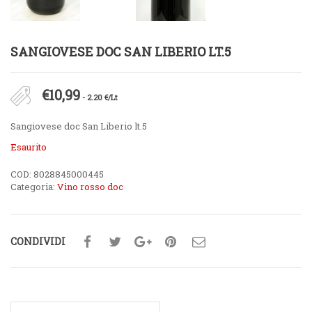
SANGIOVESE DOC SAN LIBERIO LT.5
€
10,99
- 2.20 €/Lt
Sangiovese doc San Liberio lt.5
Esaurito
COD:
8028845000445
Categoria:
Vino rosso doc
CONDIVIDI