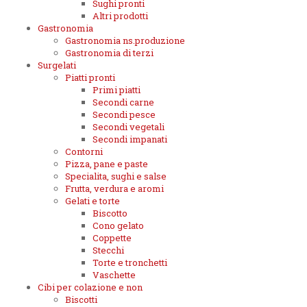
Sughi pronti
Altri prodotti
Gastronomia
Gastronomia ns.produzione
Gastronomia di terzi
Surgelati
Piatti pronti
Primi piatti
Secondi carne
Secondi pesce
Secondi vegetali
Secondi impanati
Contorni
Pizza, pane e paste
Specialita, sughi e salse
Frutta, verdura e aromi
Gelati e torte
Biscotto
Cono gelato
Coppette
Stecchi
Torte e tronchetti
Vaschette
Cibi per colazione e non
Biscotti