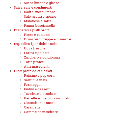
Succo limone e glasse
Salse, sale e condimenti
Dadi e succo limone
Sale, aromi e spezie
Maionese e salse
Panna, besciamella
Preparati e piatti pronti
Pizze e contorni
Primi piatti, zuppe e minestre
Ingredienti per dolci e salati
Uova fresche
Farina e polenta
Zucchero e dolcificanti
Torte pronte
Altri ingredienti
Fuori pasto dolci e salati
Patatine e pop corn
Salatini e mais
Formaggini
Budini e dessert
Tavolette cioccolato
Barrette e ovetti di cioccolato
Cioccolatini e snack
Caramelle
Gomme da masticare