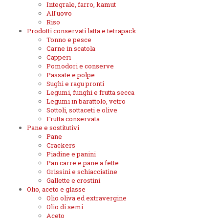
Integrale, farro, kamut
All'uovo
Riso
Prodotti conservati latta e tetrapack
Tonno e pesce
Carne in scatola
Capperi
Pomodori e conserve
Passate e polpe
Sughi e ragu pronti
Legumi, funghi e frutta secca
Legumi in barattolo, vetro
Sottoli, sottaceti e olive
Frutta conservata
Pane e sostitutivi
Pane
Crackers
Piadine e panini
Pan carre e pane a fette
Grissini e schiacciatine
Gallette e crostini
Olio, aceto e glasse
Olio oliva ed extravergine
Olio di semi
Aceto