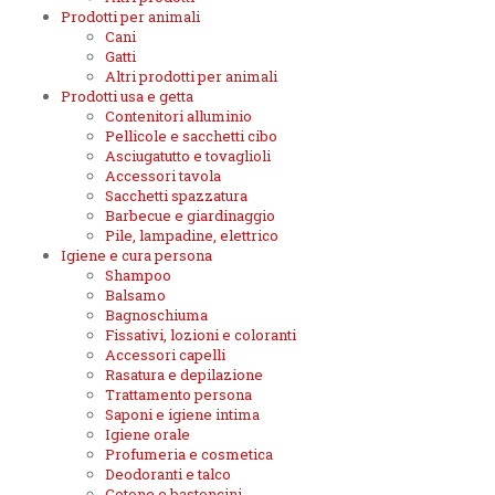
Prodotti per animali
Cani
Gatti
Altri prodotti per animali
Prodotti usa e getta
Contenitori alluminio
Pellicole e sacchetti cibo
Asciugatutto e tovaglioli
Accessori tavola
Sacchetti spazzatura
Barbecue e giardinaggio
Pile, lampadine, elettrico
Igiene e cura persona
Shampoo
Balsamo
Bagnoschiuma
Fissativi, lozioni e coloranti
Accessori capelli
Rasatura e depilazione
Trattamento persona
Saponi e igiene intima
Igiene orale
Profumeria e cosmetica
Deodoranti e talco
Cotone e bastoncini