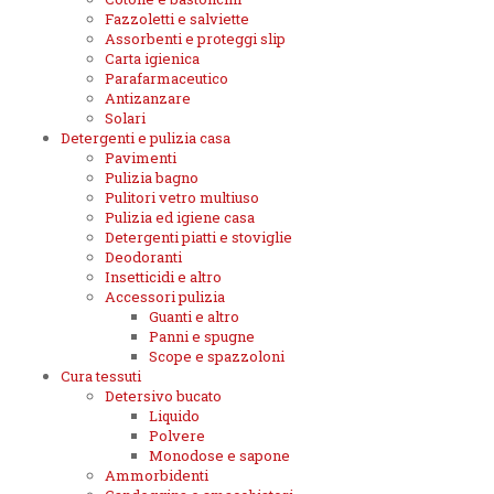
Fazzoletti e salviette
Assorbenti e proteggi slip
Carta igienica
Parafarmaceutico
Antizanzare
Solari
Detergenti e pulizia casa
Pavimenti
Pulizia bagno
Pulitori vetro multiuso
Pulizia ed igiene casa
Detergenti piatti e stoviglie
Deodoranti
Insetticidi e altro
Accessori pulizia
Guanti e altro
Panni e spugne
Scope e spazzoloni
Cura tessuti
Detersivo bucato
Liquido
Polvere
Monodose e sapone
Ammorbidenti