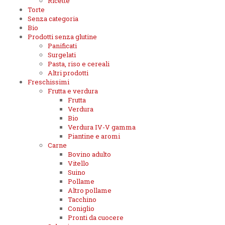
Ricette
Torte
Senza categoria
Bio
Prodotti senza glutine
Panificati
Surgelati
Pasta, riso e cereali
Altri prodotti
Freschissimi
Frutta e verdura
Frutta
Verdura
Bio
Verdura IV-V gamma
Piantine e aromi
Carne
Bovino adulto
Vitello
Suino
Pollame
Altro pollame
Tacchino
Coniglio
Pronti da cuocere