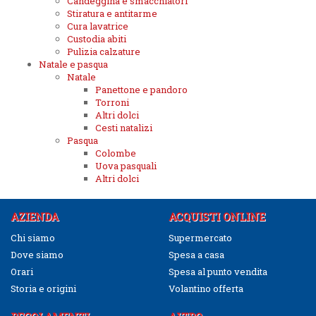
Candeggina e smacchiatori
Stiratura e antitarme
Cura lavatrice
Custodia abiti
Pulizia calzature
Natale e pasqua
Natale
Panettone e pandoro
Torroni
Altri dolci
Cesti natalizi
Pasqua
Colombe
Uova pasquali
Altri dolci
AZIENDA
ACQUISTI ONLINE
Chi siamo
Supermercato
Dove siamo
Spesa a casa
Orari
Spesa al punto vendita
Storia e origini
Volantino offerta