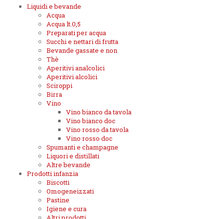
Liquidi e bevande
Acqua
Acqua lt.0,5
Preparati per acqua
Succhi e nettari di frutta
Bevande gassate e non
Thè
Aperitivi analcolici
Aperitivi alcolici
Sciroppi
Birra
Vino
Vino bianco da tavola
Vino bianco doc
Vino rosso da tavola
Vino rosso doc
Spumanti e champagne
Liquori e distillati
Altre bevande
Prodotti infanzia
Biscotti
Omogeneizzati
Pastine
Igiene e cura
Altri prodotti