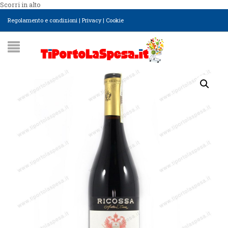
Scorri in alto
Regolamento e condizioni
|
Privacy
|
Cookie