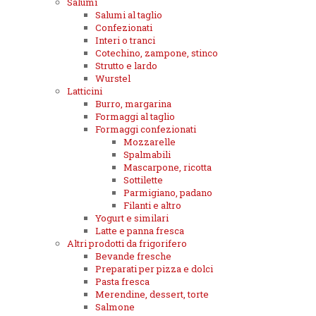
Salumi
Salumi al taglio
Confezionati
Interi o tranci
Cotechino, zampone, stinco
Strutto e lardo
Wurstel
Latticini
Burro, margarina
Formaggi al taglio
Formaggi confezionati
Mozzarelle
Spalmabili
Mascarpone, ricotta
Sottilette
Parmigiano, padano
Filanti e altro
Yogurt e similari
Latte e panna fresca
Altri prodotti da frigorifero
Bevande fresche
Preparati per pizza e dolci
Pasta fresca
Merendine, dessert, torte
Salmone