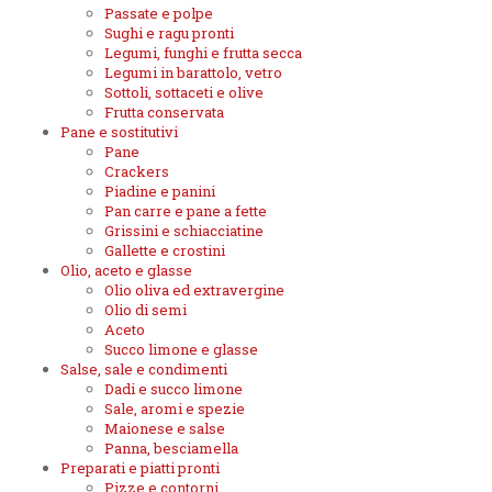
Passate e polpe
Sughi e ragu pronti
Legumi, funghi e frutta secca
Legumi in barattolo, vetro
Sottoli, sottaceti e olive
Frutta conservata
Pane e sostitutivi
Pane
Crackers
Piadine e panini
Pan carre e pane a fette
Grissini e schiacciatine
Gallette e crostini
Olio, aceto e glasse
Olio oliva ed extravergine
Olio di semi
Aceto
Succo limone e glasse
Salse, sale e condimenti
Dadi e succo limone
Sale, aromi e spezie
Maionese e salse
Panna, besciamella
Preparati e piatti pronti
Pizze e contorni