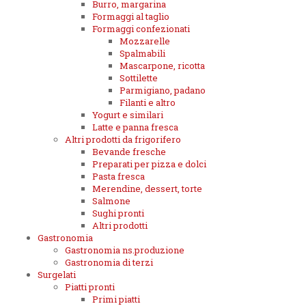
Burro, margarina
Formaggi al taglio
Formaggi confezionati
Mozzarelle
Spalmabili
Mascarpone, ricotta
Sottilette
Parmigiano, padano
Filanti e altro
Yogurt e similari
Latte e panna fresca
Altri prodotti da frigorifero
Bevande fresche
Preparati per pizza e dolci
Pasta fresca
Merendine, dessert, torte
Salmone
Sughi pronti
Altri prodotti
Gastronomia
Gastronomia ns.produzione
Gastronomia di terzi
Surgelati
Piatti pronti
Primi piatti