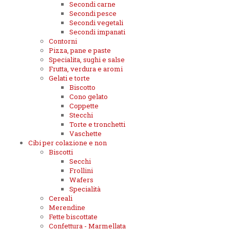
Secondi carne
Secondi pesce
Secondi vegetali
Secondi impanati
Contorni
Pizza, pane e paste
Specialita, sughi e salse
Frutta, verdura e aromi
Gelati e torte
Biscotto
Cono gelato
Coppette
Stecchi
Torte e tronchetti
Vaschette
Cibi per colazione e non
Biscotti
Secchi
Frollini
Wafers
Specialità
Cereali
Merendine
Fette biscottate
Confettura - Marmellata