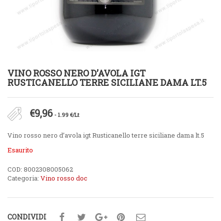
VINO ROSSO NERO D’AVOLA IGT
RUSTICANELLO TERRE SICILIANE DAMA LT.5
€
9,96
- 1.99 €/Lt
Vino rosso nero d’avola igt Rusticanello terre siciliane dama lt.5
Esaurito
COD:
8002308005062
Categoria:
Vino rosso doc
CONDIVIDI