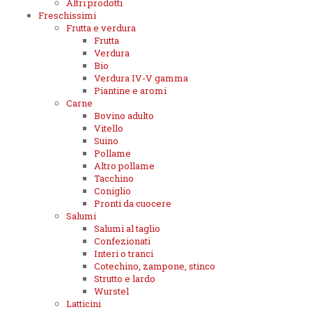
Altri prodotti
Freschissimi
Frutta e verdura
Frutta
Verdura
Bio
Verdura IV-V gamma
Piantine e aromi
Carne
Bovino adulto
Vitello
Suino
Pollame
Altro pollame
Tacchino
Coniglio
Pronti da cuocere
Salumi
Salumi al taglio
Confezionati
Interi o tranci
Cotechino, zampone, stinco
Strutto e lardo
Wurstel
Latticini