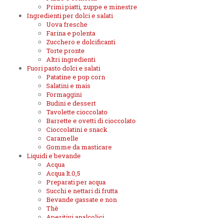
Primi piatti, zuppe e minestre
Ingredienti per dolci e salati
Uova fresche
Farina e polenta
Zucchero e dolcificanti
Torte pronte
Altri ingredienti
Fuori pasto dolci e salati
Patatine e pop corn
Salatini e mais
Formaggini
Budini e dessert
Tavolette cioccolato
Barrette e ovetti di cioccolato
Cioccolatini e snack
Caramelle
Gomme da masticare
Liquidi e bevande
Acqua
Acqua lt.0,5
Preparati per acqua
Succhi e nettari di frutta
Bevande gassate e non
Thè
Aperitivi analcolici