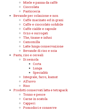
Miele e panna da caffè
Cioccolata
Pasticceria
Bevande per colazione e non
Caffe macinato ed in grani
Caffe e cioccolato solubile
Caffe cialde e capsule
Orzo e surrogati
The, tisane e infusi
Camomilla
Latte lunga conservazione
Bevande di riso e soia
Pasta, riso e cereali
Di semola
Corta
Lunga
Specialità
Integrale, farro, kamut
All'uovo
Riso
Prodotti conservati latta e tetrapack
Tonno e pesce
Carne in scatola
Capperi
Pomodori e conserve