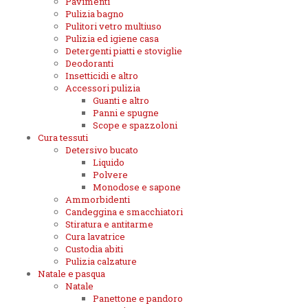
Pavimenti
Pulizia bagno
Pulitori vetro multiuso
Pulizia ed igiene casa
Detergenti piatti e stoviglie
Deodoranti
Insetticidi e altro
Accessori pulizia
Guanti e altro
Panni e spugne
Scope e spazzoloni
Cura tessuti
Detersivo bucato
Liquido
Polvere
Monodose e sapone
Ammorbidenti
Candeggina e smacchiatori
Stiratura e antitarme
Cura lavatrice
Custodia abiti
Pulizia calzature
Natale e pasqua
Natale
Panettone e pandoro