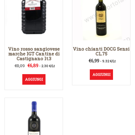
Vino rosso sangiovese
Vino chianti DOCG Sensi
marche IGT Cantine di
CL.75
Castignano lt.3
€
6,99
- 9.32 €/Lt
Il
Il
€
6,89
€
8,09
- 2.30 €/Lt
prezzo
prezzo
AGGIUNGI
originale
attuale
AGGIUNGI
era:
è:
€8,09.
€6,89.