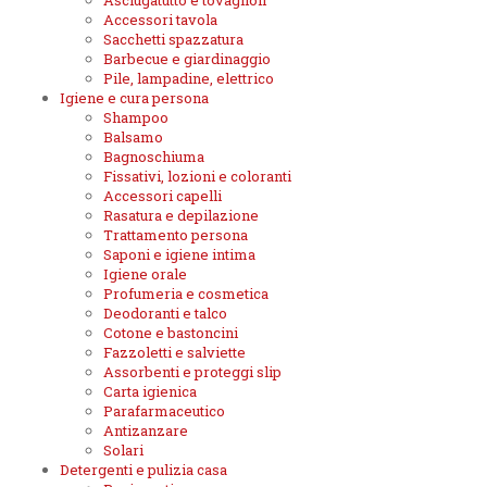
Asciugatutto e tovaglioli
Accessori tavola
Sacchetti spazzatura
Barbecue e giardinaggio
Pile, lampadine, elettrico
Igiene e cura persona
Shampoo
Balsamo
Bagnoschiuma
Fissativi, lozioni e coloranti
Accessori capelli
Rasatura e depilazione
Trattamento persona
Saponi e igiene intima
Igiene orale
Profumeria e cosmetica
Deodoranti e talco
Cotone e bastoncini
Fazzoletti e salviette
Assorbenti e proteggi slip
Carta igienica
Parafarmaceutico
Antizanzare
Solari
Detergenti e pulizia casa