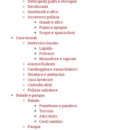
Detergenti piatti e stoviglie
Deodoranti
Insetticidi e altro
Accessori pulizia
Guanti e altro
Panni e spugne
Scope e spazzoloni
Cura tessuti
Detersivo bucato
Liquido
Polvere
Monodose e sapone
Ammorbidenti
Candeggina e smacchiatori
Stiratura e antitarme
Cura lavatrice
Custodia abiti
Pulizia calzature
Natale e pasqua
Natale
Panettone e pandoro
Torroni
Altri dolci
Cesti natalizi
Pasqua