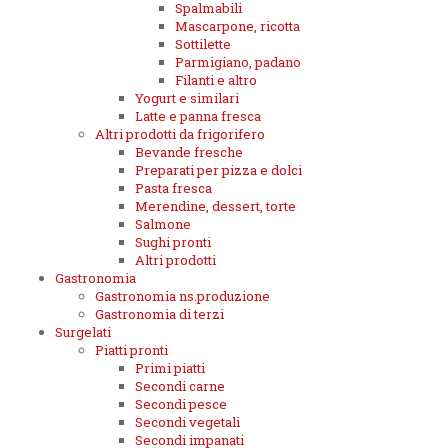
Spalmabili
Mascarpone, ricotta
Sottilette
Parmigiano, padano
Filanti e altro
Yogurt e similari
Latte e panna fresca
Altri prodotti da frigorifero
Bevande fresche
Preparati per pizza e dolci
Pasta fresca
Merendine, dessert, torte
Salmone
Sughi pronti
Altri prodotti
Gastronomia
Gastronomia ns.produzione
Gastronomia di terzi
Surgelati
Piatti pronti
Primi piatti
Secondi carne
Secondi pesce
Secondi vegetali
Secondi impanati