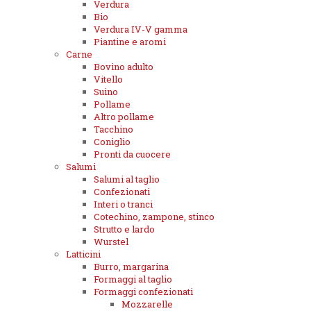
Verdura
Bio
Verdura IV-V gamma
Piantine e aromi
Carne
Bovino adulto
Vitello
Suino
Pollame
Altro pollame
Tacchino
Coniglio
Pronti da cuocere
Salumi
Salumi al taglio
Confezionati
Interi o tranci
Cotechino, zampone, stinco
Strutto e lardo
Wurstel
Latticini
Burro, margarina
Formaggi al taglio
Formaggi confezionati
Mozzarelle