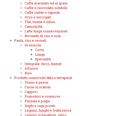
Caffe macinato ed in grani
Caffe e cioccolato solubile
Caffe cialde e capsule
Orzo e surrogati
The, tisane e infusi
Camomilla
Latte lunga conservazione
Bevande di riso e soia
Pasta, riso e cereali
Di semola
Corta
Lunga
Specialità
Integrale, farro, kamut
All'uovo
Riso
Prodotti conservati latta e tetrapack
Tonno e pesce
Carne in scatola
Capperi
Pomodori e conserve
Passate e polpe
Sughi e ragu pronti
Legumi, funghi e frutta secca
Legumi in barattolo, vetro