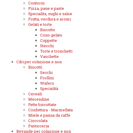
Contorni
Pizza, pane e paste
Specialita, sughi e salse
Frutta, verdura e aromi
Gelati e torte
Biscotto
Cono gelato
Coppette
Stecchi
Torte e tronchetti
Vaschette
Cibi per colazione e non
Biscotti
Secchi
Frollini
Wafers
Specialità
Cereali
Merendine
Fette biscottate
Confettura - Marmellata
Miele e panna da caffè
Cioccolata
Pasticceria
Bevande per colazione e non