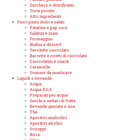
Zucchero e dolcificanti
Torte pronte
Altri ingredienti
Fuori pasto dolci e salati
Patatine e pop corn
Salatini e mais
Formaggini
Budini e dessert
Tavolette cioccolato
Barrette e ovetti di cioccolato
Cioccolatini e snack
Caramelle
Gomme da masticare
Liquidi e bevande
Acqua
Acqua lt.0,5
Preparati per acqua
Succhi e nettari di frutta
Bevande gassate e non
Thè
Aperitivi analcolici
Aperitivi alcolici
Sciroppi
Birra