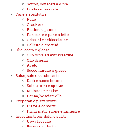
Sottoli, sottaceti e olive
Frutta conservata
Pane e sostitutivi
Pane
Crackers
Piadine e panini
Pan carre e pane a fette
Grissini e schiacciatine
Gallette e crostini
Olio, aceto e glasse
Olio oliva ed extravergine
Olio di semi
Aceto
Succo limone e glasse
Salse, sale e condimenti
Dadi e succo limone
Sale, aromi e spezie
Maionese e salse
Panna, besciamella
Preparati e piatti pronti
Pizze e contorni
Primi piatti, zuppe e minestre
Ingredienti per dolci e salati
Uova fresche
Farina e polenta