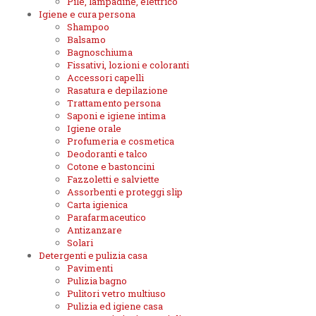
Pile, lampadine, elettrico
Igiene e cura persona
Shampoo
Balsamo
Bagnoschiuma
Fissativi, lozioni e coloranti
Accessori capelli
Rasatura e depilazione
Trattamento persona
Saponi e igiene intima
Igiene orale
Profumeria e cosmetica
Deodoranti e talco
Cotone e bastoncini
Fazzoletti e salviette
Assorbenti e proteggi slip
Carta igienica
Parafarmaceutico
Antizanzare
Solari
Detergenti e pulizia casa
Pavimenti
Pulizia bagno
Pulitori vetro multiuso
Pulizia ed igiene casa