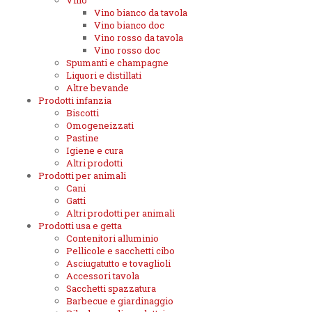
Vino
Vino bianco da tavola
Vino bianco doc
Vino rosso da tavola
Vino rosso doc
Spumanti e champagne
Liquori e distillati
Altre bevande
Prodotti infanzia
Biscotti
Omogeneizzati
Pastine
Igiene e cura
Altri prodotti
Prodotti per animali
Cani
Gatti
Altri prodotti per animali
Prodotti usa e getta
Contenitori alluminio
Pellicole e sacchetti cibo
Asciugatutto e tovaglioli
Accessori tavola
Sacchetti spazzatura
Barbecue e giardinaggio