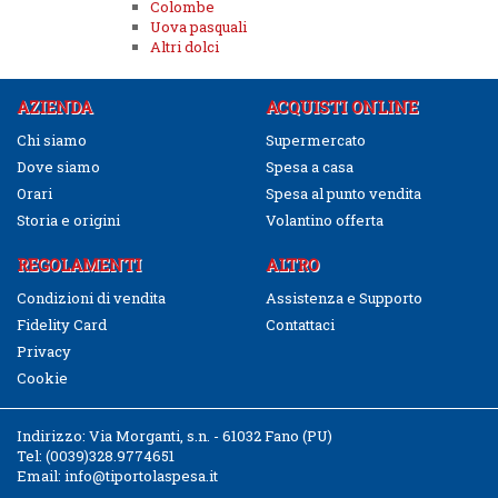
Colombe
Uova pasquali
Altri dolci
AZIENDA
ACQUISTI ONLINE
Chi siamo
Supermercato
Dove siamo
Spesa a casa
Orari
Spesa al punto vendita
Storia e origini
Volantino offerta
REGOLAMENTI
ALTRO
Condizioni di vendita
Assistenza e Supporto
Fidelity Card
Contattaci
Privacy
Cookie
Indirizzo:
Via Morganti, s.n. - 61032 Fano (PU)
Tel:
(0039)328.9774651
Email:
info@tiportolaspesa.it