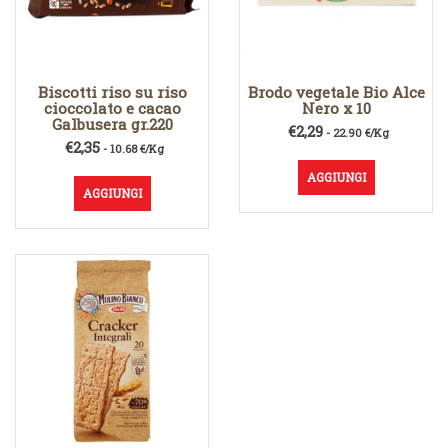
Biscotti riso su riso
Brodo vegetale Bio Alce
cioccolato e cacao
Nero x 10
Galbusera gr.220
€
2,29
- 22.90 €/Kg
€
2,35
- 10.68 €/Kg
AGGIUNGI
AGGIUNGI