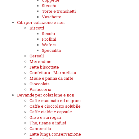
Coppette
Stecchi
Torte e tronchetti
Vaschette
Cibi per colazione e non
Biscotti
Secchi
Frollini
Wafers
Specialità
Cereali
Merendine
Fette biscottate
Confettura - Marmellata
Miele e panna da caffè
Cioccolata
Pasticceria
Bevande per colazione e non
Caffe macinato ed in grani
Caffe e cioccolato solubile
Caffe cialde e capsule
Orzo e surrogati
The, tisane e infusi
Camomilla
Latte lunga conservazione