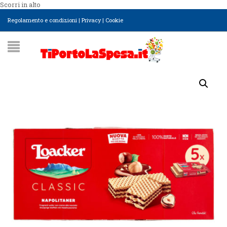
Scorri in alto
Regolamento e condizioni
|
Privacy
|
Cookie