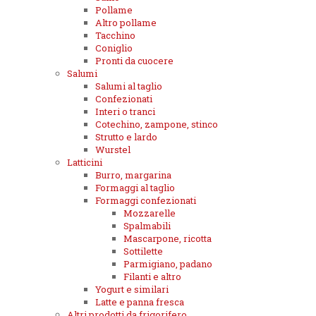
Pollame
Altro pollame
Tacchino
Coniglio
Pronti da cuocere
Salumi
Salumi al taglio
Confezionati
Interi o tranci
Cotechino, zampone, stinco
Strutto e lardo
Wurstel
Latticini
Burro, margarina
Formaggi al taglio
Formaggi confezionati
Mozzarelle
Spalmabili
Mascarpone, ricotta
Sottilette
Parmigiano, padano
Filanti e altro
Yogurt e similari
Latte e panna fresca
Altri prodotti da frigorifero