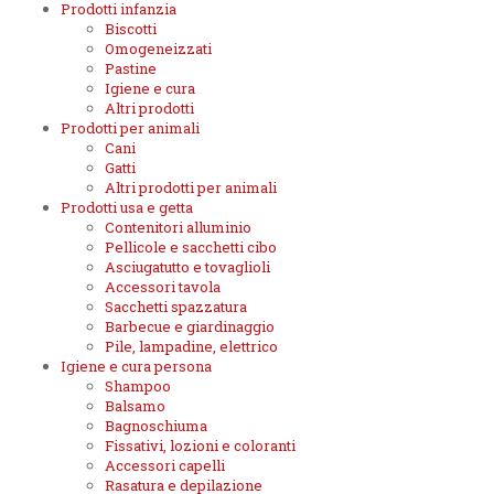
Prodotti infanzia
Biscotti
Omogeneizzati
Pastine
Igiene e cura
Altri prodotti
Prodotti per animali
Cani
Gatti
Altri prodotti per animali
Prodotti usa e getta
Contenitori alluminio
Pellicole e sacchetti cibo
Asciugatutto e tovaglioli
Accessori tavola
Sacchetti spazzatura
Barbecue e giardinaggio
Pile, lampadine, elettrico
Igiene e cura persona
Shampoo
Balsamo
Bagnoschiuma
Fissativi, lozioni e coloranti
Accessori capelli
Rasatura e depilazione