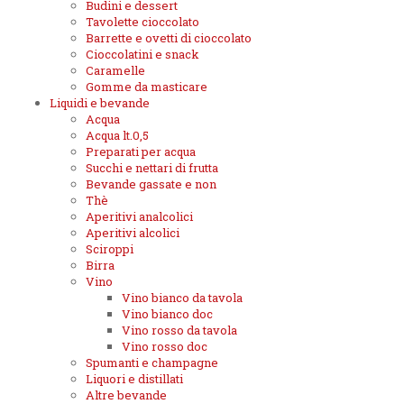
Budini e dessert
Tavolette cioccolato
Barrette e ovetti di cioccolato
Cioccolatini e snack
Caramelle
Gomme da masticare
Liquidi e bevande
Acqua
Acqua lt.0,5
Preparati per acqua
Succhi e nettari di frutta
Bevande gassate e non
Thè
Aperitivi analcolici
Aperitivi alcolici
Sciroppi
Birra
Vino
Vino bianco da tavola
Vino bianco doc
Vino rosso da tavola
Vino rosso doc
Spumanti e champagne
Liquori e distillati
Altre bevande