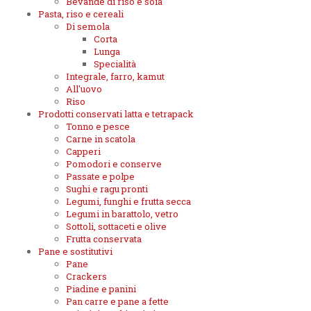
Bevande di riso e soia
Pasta, riso e cereali
Di semola
Corta
Lunga
Specialità
Integrale, farro, kamut
All'uovo
Riso
Prodotti conservati latta e tetrapack
Tonno e pesce
Carne in scatola
Capperi
Pomodori e conserve
Passate e polpe
Sughi e ragu pronti
Legumi, funghi e frutta secca
Legumi in barattolo, vetro
Sottoli, sottaceti e olive
Frutta conservata
Pane e sostitutivi
Pane
Crackers
Piadine e panini
Pan carre e pane a fette