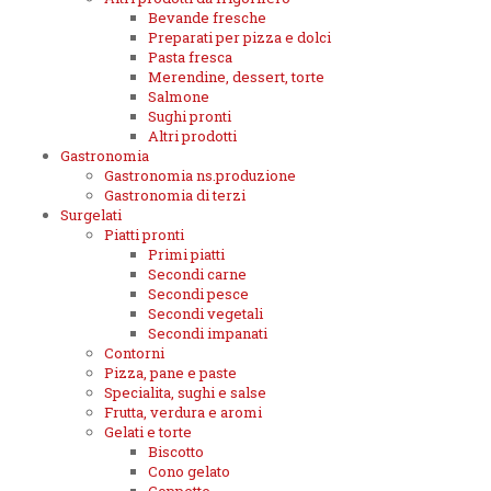
Bevande fresche
Preparati per pizza e dolci
Pasta fresca
Merendine, dessert, torte
Salmone
Sughi pronti
Altri prodotti
Gastronomia
Gastronomia ns.produzione
Gastronomia di terzi
Surgelati
Piatti pronti
Primi piatti
Secondi carne
Secondi pesce
Secondi vegetali
Secondi impanati
Contorni
Pizza, pane e paste
Specialita, sughi e salse
Frutta, verdura e aromi
Gelati e torte
Biscotto
Cono gelato