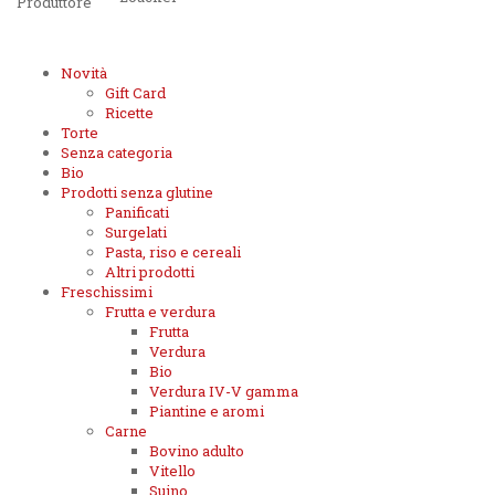
Produttore
Novità
Gift Card
Ricette
Torte
Senza categoria
Bio
Prodotti senza glutine
Panificati
Surgelati
Pasta, riso e cereali
Altri prodotti
Freschissimi
Frutta e verdura
Frutta
Verdura
Bio
Verdura IV-V gamma
Piantine e aromi
Carne
Bovino adulto
Vitello
Suino