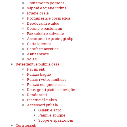
Trattamento persona
Saponi e igiene intima
Igiene orale
Profumeria e cosmetica
Deodoranti e talco
Cotone e bastoncini
Fazzoletti e salviette
Assorbenti e proteggi slip
Carta igienica
Parafarmaceutico
Antizanzare
Solari
Detergenti e pulizia casa
Pavimenti
Pulizia bagno
Pulitori vetro multiuso
Pulizia ed igiene casa
Detergenti piatti e stoviglie
Deodoranti
Insetticidi e altro
Accessori pulizia
Guanti e altro
Panni e spugne
Scope e spazzoloni
Cura tessuti