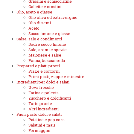
Grissini e schiacciatine
Gallette e crostini
Olio, aceto e glasse
Olio oliva ed extravergine
Olio di semi
Aceto
Succo limone e glasse
Salse, sale e condimenti
Dadi e succo limone
Sale, aromi e spezie
Maionese e salse
Panna, besciamella
Preparati e piatti pronti
Pizze e contorni
Primi piatti, zuppe e minestre
Ingredienti per dolci e salati
Uova fresche
Farina e polenta
Zucchero e dolcificanti
Torte pronte
Altri ingredienti
Fuori pasto dolci e salati
Patatine e pop corn
Salatini e mais
Formaggini