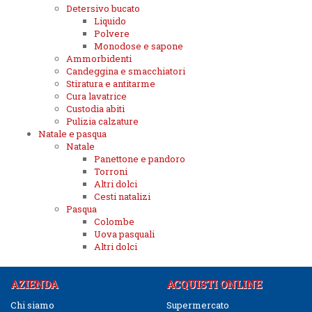
Detersivo bucato
Liquido
Polvere
Monodose e sapone
Ammorbidenti
Candeggina e smacchiatori
Stiratura e antitarme
Cura lavatrice
Custodia abiti
Pulizia calzature
Natale e pasqua
Natale
Panettone e pandoro
Torroni
Altri dolci
Cesti natalizi
Pasqua
Colombe
Uova pasquali
Altri dolci
AZIENDA
ACQUISTI ONLINE
Chi siamo
Supermercato