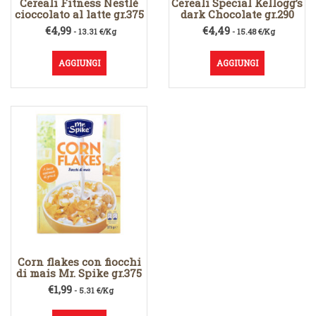
Cereali Fitness Nestlè
Cereali Special Kellogg’s
cioccolato al latte gr.375
dark Chocolate gr.290
€
4,99
€
4,49
- 13.31 €/Kg
- 15.48 €/Kg
AGGIUNGI
AGGIUNGI
Corn flakes con fiocchi
di mais Mr. Spike gr.375
€
1,99
- 5.31 €/Kg