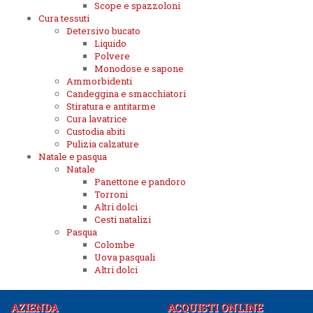
Scope e spazzoloni
Cura tessuti
Detersivo bucato
Liquido
Polvere
Monodose e sapone
Ammorbidenti
Candeggina e smacchiatori
Stiratura e antitarme
Cura lavatrice
Custodia abiti
Pulizia calzature
Natale e pasqua
Natale
Panettone e pandoro
Torroni
Altri dolci
Cesti natalizi
Pasqua
Colombe
Uova pasquali
Altri dolci
AZIENDA
ACQUISTI ONLINE