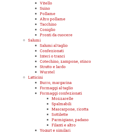
Vitello
Suino
Pollame
Altro pollame
Tacchino
Coniglio
Pronti da cuocere
Salumi
Salumi al taglio
Confezionati
Interi o tranci
Cotechino, zampone, stinco
Strutto e lardo
Wurstel
Latticini
Burro, margarina
Formaggi al taglio
Formaggi confezionati
Mozzarelle
Spalmabili
Mascarpone, ricotta
Sottilette
Parmigiano, padano
Filanti e altro
Yogurt e similari