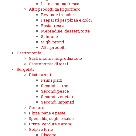
Latte e panna fresca
Altri prodotti da frigorifero
Bevande fresche
Preparati per pizza e dolci
Pasta fresca
Merendine, dessert, torte
Salmone
Sughi pronti
Altri prodotti
Gastronomia
Gastronomia ns.produzione
Gastronomia di terzi
Surgelati
Piatti pronti
Primi piatti
Secondi carne
Secondi pesce
Secondi vegetali
Secondi impanati
Contorni
Pizza, pane e paste
Specialita, sughi e salse
Frutta, verdura e aromi
Gelati e torte
Biscotto