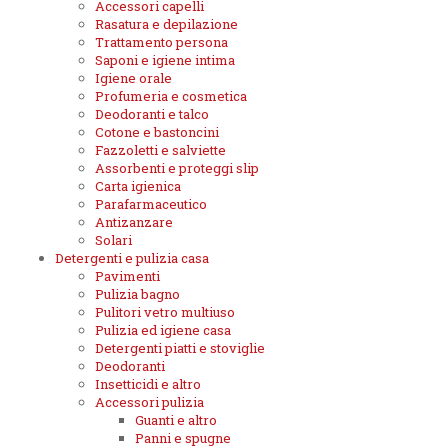
Accessori capelli
Rasatura e depilazione
Trattamento persona
Saponi e igiene intima
Igiene orale
Profumeria e cosmetica
Deodoranti e talco
Cotone e bastoncini
Fazzoletti e salviette
Assorbenti e proteggi slip
Carta igienica
Parafarmaceutico
Antizanzare
Solari
Detergenti e pulizia casa
Pavimenti
Pulizia bagno
Pulitori vetro multiuso
Pulizia ed igiene casa
Detergenti piatti e stoviglie
Deodoranti
Insetticidi e altro
Accessori pulizia
Guanti e altro
Panni e spugne