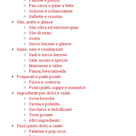
Piadine e panini
Pan carre e pane a fette
Grissini e schiacciatine
Gallette e crostini
Olio, aceto e glasse
Olio oliva ed extravergine
Olio di semi
Aceto
Succo limone e glasse
Salse, sale e condimenti
Dadi e succo limone
Sale, aromi e spezie
Maionese e salse
Panna, besciamella
Preparati e piatti pronti
Pizze e contorni
Primi piatti, zuppe e minestre
Ingredienti per dolci e salati
Uova fresche
Farina e polenta
Zucchero e dolcificanti
Torte pronte
Altri ingredienti
Fuori pasto dolci e salati
Patatine e pop corn