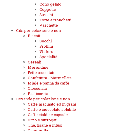
Cono gelato
Coppette
Stecchi
Torte e tronchetti
Vaschette
Cibi per colazione e non
Biscotti
Secchi
Frollini
Wafers
Specialità
Cereali
Merendine
Fette biscottate
Confettura - Marmellata
Miele e panna da caffè
Cioccolata
Pasticceria
Bevande per colazione e non
Caffe macinato ed in grani
Caffe e cioccolato solubile
Caffe cialde e capsule
Orzo e surrogati
The, tisane e infusi
Camomilla