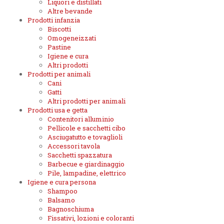
Liquori e distillati
Altre bevande
Prodotti infanzia
Biscotti
Omogeneizzati
Pastine
Igiene e cura
Altri prodotti
Prodotti per animali
Cani
Gatti
Altri prodotti per animali
Prodotti usa e getta
Contenitori alluminio
Pellicole e sacchetti cibo
Asciugatutto e tovaglioli
Accessori tavola
Sacchetti spazzatura
Barbecue e giardinaggio
Pile, lampadine, elettrico
Igiene e cura persona
Shampoo
Balsamo
Bagnoschiuma
Fissativi, lozioni e coloranti