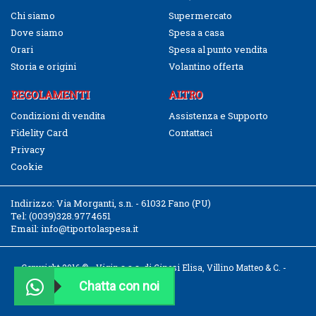
Chi siamo
Supermercato
Dove siamo
Spesa a casa
Orari
Spesa al punto vendita
Storia e origini
Volantino offerta
REGOLAMENTI
ALTRO
Condizioni di vendita
Assistenza e Supporto
Fidelity Card
Contattaci
Privacy
Cookie
Indirizzo:
Via Morganti, s.n. - 61032 Fano (PU)
Tel:
(0039)328.9774651
Email:
info@tiportolaspesa.it
Copyright 2016 © - Vigin s.a.s. di Ginesi Elisa, Villino Matteo & C. -
CF/P.IVA 02526040411
Chatta con noi