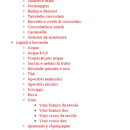
Salatini e mais
Formaggini
Budini e dessert
Tavolette cioccolato
Barrette e ovetti di cioccolato
Cioccolatini e snack
Caramelle
Gomme da masticare
Liquidi e bevande
Acqua
Acqua lt.0,5
Preparati per acqua
Succhi e nettari di frutta
Bevande gassate e non
Thè
Aperitivi analcolici
Aperitivi alcolici
Sciroppi
Birra
Vino
Vino bianco da tavola
Vino bianco doc
Vino rosso da tavola
Vino rosso doc
Spumanti e champagne