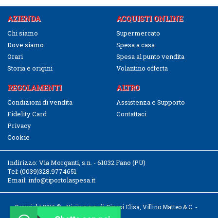
AZIENDA
ACQUISTI ONLINE
Chi siamo
Supermercato
Dove siamo
Spesa a casa
Orari
Spesa al punto vendita
Storia e origini
Volantino offerta
REGOLAMENTI
ALTRO
Condizioni di vendita
Assistenza e Supporto
Fidelity Card
Contattaci
Privacy
Cookie
Indirizzo:
Via Morganti, s.n. - 61032 Fano (PU)
Tel:
(0039)328.9774651
Email:
info@tiportolaspesa.it
Copyright 2016 © - Vigin s.a.s. di Ginesi Elisa, Villino Matteo & C. -
CF/P.IVA 02526040411