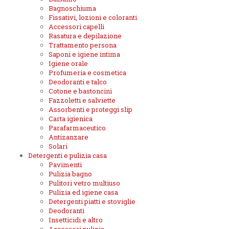
Bagnoschiuma
Fissativi, lozioni e coloranti
Accessori capelli
Rasatura e depilazione
Trattamento persona
Saponi e igiene intima
Igiene orale
Profumeria e cosmetica
Deodoranti e talco
Cotone e bastoncini
Fazzoletti e salviette
Assorbenti e proteggi slip
Carta igienica
Parafarmaceutico
Antizanzare
Solari
Detergenti e pulizia casa
Pavimenti
Pulizia bagno
Pulitori vetro multiuso
Pulizia ed igiene casa
Detergenti piatti e stoviglie
Deodoranti
Insetticidi e altro