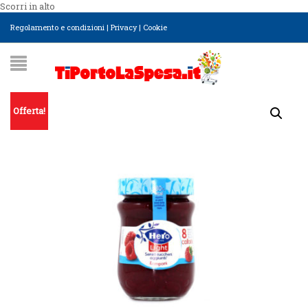
Scorri in alto
Regolamento e condizioni
|
Privacy
|
Cookie
Offerta!