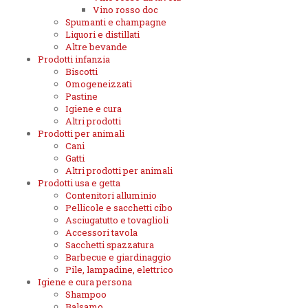
Vino rosso doc
Spumanti e champagne
Liquori e distillati
Altre bevande
Prodotti infanzia
Biscotti
Omogeneizzati
Pastine
Igiene e cura
Altri prodotti
Prodotti per animali
Cani
Gatti
Altri prodotti per animali
Prodotti usa e getta
Contenitori alluminio
Pellicole e sacchetti cibo
Asciugatutto e tovaglioli
Accessori tavola
Sacchetti spazzatura
Barbecue e giardinaggio
Pile, lampadine, elettrico
Igiene e cura persona
Shampoo
Balsamo