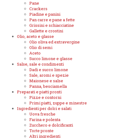
Pane
Crackers
Piadine e panini
Pan carre e pane a fette
Grissini e schiacciatine
Gallette e crostini
Olio, aceto e glasse
Olio oliva ed extravergine
Olio di semi
Aceto
Succo limone e glasse
Salse, sale e condimenti
Dadi e succo limone
Sale, aromi e spezie
Maionese e salse
Panna, besciamella
Preparati e piatti pronti
Pizze e contorni
Primi piatti, zuppe e minestre
Ingredienti per dolci e salati
Uova fresche
Farina e polenta
Zucchero e dolcificanti
Torte pronte
Altri ingredienti