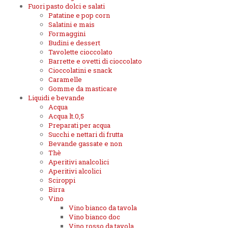
Fuori pasto dolci e salati
Patatine e pop corn
Salatini e mais
Formaggini
Budini e dessert
Tavolette cioccolato
Barrette e ovetti di cioccolato
Cioccolatini e snack
Caramelle
Gomme da masticare
Liquidi e bevande
Acqua
Acqua lt.0,5
Preparati per acqua
Succhi e nettari di frutta
Bevande gassate e non
Thè
Aperitivi analcolici
Aperitivi alcolici
Sciroppi
Birra
Vino
Vino bianco da tavola
Vino bianco doc
Vino rosso da tavola