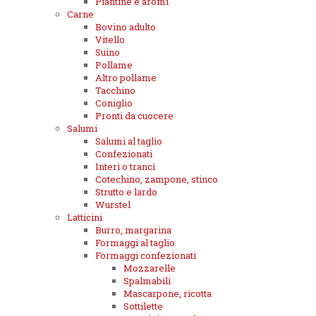
Piantine e aromi
Carne
Bovino adulto
Vitello
Suino
Pollame
Altro pollame
Tacchino
Coniglio
Pronti da cuocere
Salumi
Salumi al taglio
Confezionati
Interi o tranci
Cotechino, zampone, stinco
Strutto e lardo
Wurstel
Latticini
Burro, margarina
Formaggi al taglio
Formaggi confezionati
Mozzarelle
Spalmabili
Mascarpone, ricotta
Sottilette