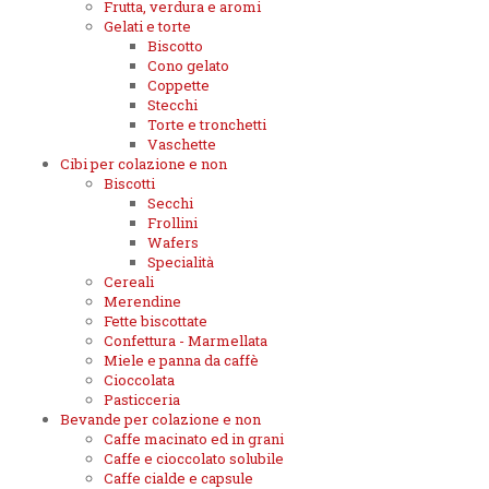
Frutta, verdura e aromi
Gelati e torte
Biscotto
Cono gelato
Coppette
Stecchi
Torte e tronchetti
Vaschette
Cibi per colazione e non
Biscotti
Secchi
Frollini
Wafers
Specialità
Cereali
Merendine
Fette biscottate
Confettura - Marmellata
Miele e panna da caffè
Cioccolata
Pasticceria
Bevande per colazione e non
Caffe macinato ed in grani
Caffe e cioccolato solubile
Caffe cialde e capsule