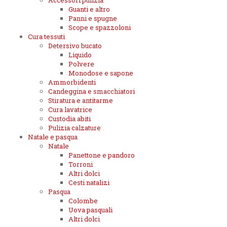
Accessori pulizia
Guanti e altro
Panni e spugne
Scope e spazzoloni
Cura tessuti
Detersivo bucato
Liquido
Polvere
Monodose e sapone
Ammorbidenti
Candeggina e smacchiatori
Stiratura e antitarme
Cura lavatrice
Custodia abiti
Pulizia calzature
Natale e pasqua
Natale
Panettone e pandoro
Torroni
Altri dolci
Cesti natalizi
Pasqua
Colombe
Uova pasquali
Altri dolci