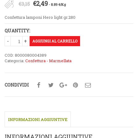
Il
Il
€
2,49
€
3,15
- 8.89 €/Kg
prezzo
prezzo
Confettura lamponi Hero light gr.280
originale
attuale
QUANTITY:
era:
è:
€3,15.
AGGIUNGI AL CARRELLO
€2,49.
COD:
8000080004389
Categoria:
Confettura - Marmellata
CONDIVIDI
INFORMAZIONI AGGIUNTIVE
INFORMAZIONI AGGIUNTIVE