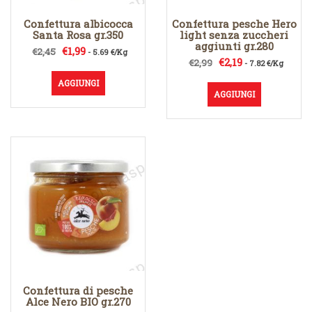
Confettura albicocca
Confettura pesche Hero
Santa Rosa gr.350
light senza zuccheri
aggiunti gr.280
Il
Il
€
1,99
€
2,45
- 5.69 €/Kg
Il
Il
€
2,19
€
2,99
prezzo
prezzo
- 7.82 €/Kg
prezzo
prezzo
originale
attuale
AGGIUNGI
originale
attuale
era:
è:
AGGIUNGI
era:
è:
€2,45.
€1,99.
€2,99.
€2,19.
Confettura di pesche
Alce Nero BIO gr.270