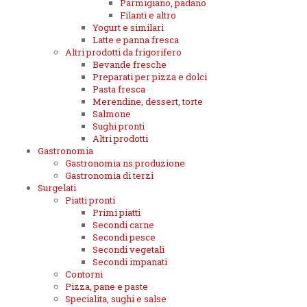
Parmigiano, padano
Filanti e altro
Yogurt e similari
Latte e panna fresca
Altri prodotti da frigorifero
Bevande fresche
Preparati per pizza e dolci
Pasta fresca
Merendine, dessert, torte
Salmone
Sughi pronti
Altri prodotti
Gastronomia
Gastronomia ns.produzione
Gastronomia di terzi
Surgelati
Piatti pronti
Primi piatti
Secondi carne
Secondi pesce
Secondi vegetali
Secondi impanati
Contorni
Pizza, pane e paste
Specialita, sughi e salse