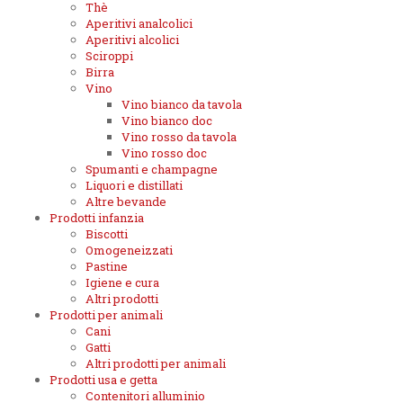
Thè
Aperitivi analcolici
Aperitivi alcolici
Sciroppi
Birra
Vino
Vino bianco da tavola
Vino bianco doc
Vino rosso da tavola
Vino rosso doc
Spumanti e champagne
Liquori e distillati
Altre bevande
Prodotti infanzia
Biscotti
Omogeneizzati
Pastine
Igiene e cura
Altri prodotti
Prodotti per animali
Cani
Gatti
Altri prodotti per animali
Prodotti usa e getta
Contenitori alluminio