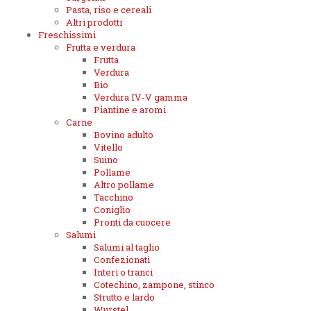
Pasta, riso e cereali
Altri prodotti
Freschissimi
Frutta e verdura
Frutta
Verdura
Bio
Verdura IV-V gamma
Piantine e aromi
Carne
Bovino adulto
Vitello
Suino
Pollame
Altro pollame
Tacchino
Coniglio
Pronti da cuocere
Salumi
Salumi al taglio
Confezionati
Interi o tranci
Cotechino, zampone, stinco
Strutto e lardo
Wurstel