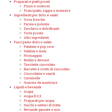
Preparati e piatti pronti
Pizze e contorni
Primi piatti, zuppe e minestre
Ingredienti per dolci e salati
Uova fresche
Farina e polenta
Zucchero e dolcificanti
Torte pronte
Altri ingredienti
Fuori pasto dolci e salati
Patatine e pop corn
Salatini e mais
Formaggini
Budini e dessert
Tavolette cioccolato
Barrette e ovetti di cioccolato
Cioccolatini e snack
Caramelle
Gomme da masticare
Liquidi e bevande
Acqua
Acqua lt.0,5
Preparati per acqua
Succhi e nettari di frutta
Bevande gassate e non