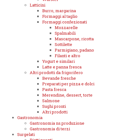
Latticini
Burro, margarina
Formaggi al taglio
Formaggi confezionati
Mozzarelle
Spalmabili
Mascarpone, ricotta
Sottilette
Parmigiano, padano
Filanti e altro
Yogurt e similari
Latte e panna fresca
Altri prodotti da frigorifero
Bevande fresche
Preparati per pizza e dolci
Pasta fresca
Merendine, dessert, torte
Salmone
Sughi pronti
Altri prodotti
Gastronomia
Gastronomia ns.produzione
Gastronomia di terzi
Surgelati