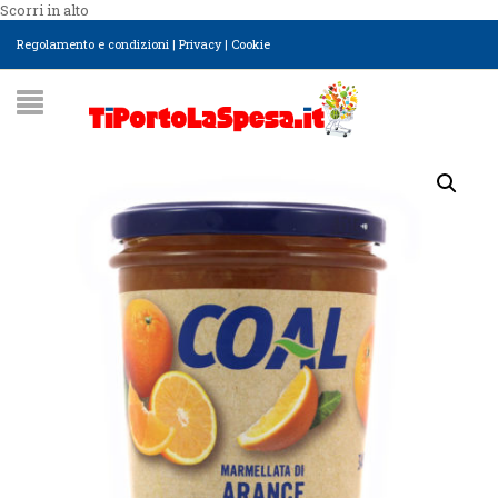
Scorri in alto
Regolamento e condizioni
|
Privacy
|
Cookie