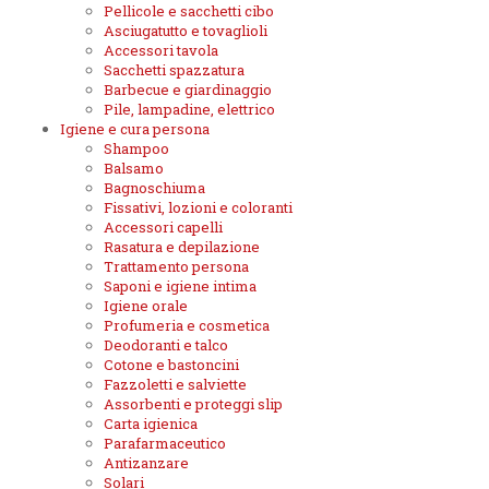
Pellicole e sacchetti cibo
Asciugatutto e tovaglioli
Accessori tavola
Sacchetti spazzatura
Barbecue e giardinaggio
Pile, lampadine, elettrico
Igiene e cura persona
Shampoo
Balsamo
Bagnoschiuma
Fissativi, lozioni e coloranti
Accessori capelli
Rasatura e depilazione
Trattamento persona
Saponi e igiene intima
Igiene orale
Profumeria e cosmetica
Deodoranti e talco
Cotone e bastoncini
Fazzoletti e salviette
Assorbenti e proteggi slip
Carta igienica
Parafarmaceutico
Antizanzare
Solari