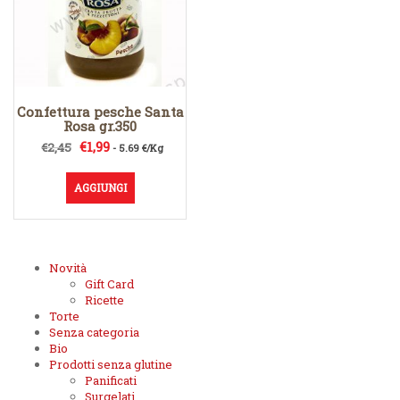
Confettura pesche Santa
Rosa gr.350
Il
Il
€
1,99
€
2,45
- 5.69 €/Kg
prezzo
prezzo
originale
attuale
AGGIUNGI
era:
è:
€2,45.
€1,99.
Novità
Gift Card
Ricette
Torte
Senza categoria
Bio
Prodotti senza glutine
Panificati
Surgelati