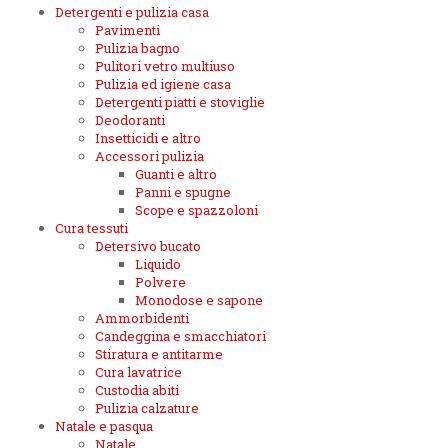
Detergenti e pulizia casa
Pavimenti
Pulizia bagno
Pulitori vetro multiuso
Pulizia ed igiene casa
Detergenti piatti e stoviglie
Deodoranti
Insetticidi e altro
Accessori pulizia
Guanti e altro
Panni e spugne
Scope e spazzoloni
Cura tessuti
Detersivo bucato
Liquido
Polvere
Monodose e sapone
Ammorbidenti
Candeggina e smacchiatori
Stiratura e antitarme
Cura lavatrice
Custodia abiti
Pulizia calzature
Natale e pasqua
Natale