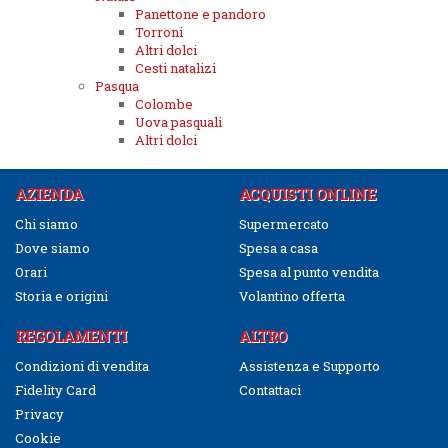
Panettone e pandoro
Torroni
Altri dolci
Cesti natalizi
Pasqua
Colombe
Uova pasquali
Altri dolci
AZIENDA
ACQUISTI ONLINE
Chi siamo
Supermercato
Dove siamo
Spesa a casa
Orari
Spesa al punto vendita
Storia e origini
Volantino offerta
REGOLAMENTI
ALTRO
Condizioni di vendita
Assistenza e Supporto
Fidelity Card
Contattaci
Privacy
Cookie