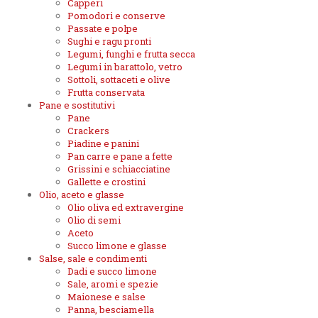
Capperi
Pomodori e conserve
Passate e polpe
Sughi e ragu pronti
Legumi, funghi e frutta secca
Legumi in barattolo, vetro
Sottoli, sottaceti e olive
Frutta conservata
Pane e sostitutivi
Pane
Crackers
Piadine e panini
Pan carre e pane a fette
Grissini e schiacciatine
Gallette e crostini
Olio, aceto e glasse
Olio oliva ed extravergine
Olio di semi
Aceto
Succo limone e glasse
Salse, sale e condimenti
Dadi e succo limone
Sale, aromi e spezie
Maionese e salse
Panna, besciamella