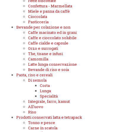
Fette biscottate
Confettura - Marmellata
Miele e panna da caffè
Cioccolata
Pasticceria
Bevande per colazione e non
Caffe macinato ed in grani
Caffe e cioccolato solubile
Caffe cialde e capsule
Orzo e surrogati
The, tisane e infusi
Camomilla
Latte lunga conservazione
Bevande di riso e soia
Pasta, riso e cereali
Di semola
Corta
Lunga
Specialità
Integrale, farro, kamut
All'uovo
Riso
Prodotti conservati latta e tetrapack
Tonno e pesce
Carne in scatola