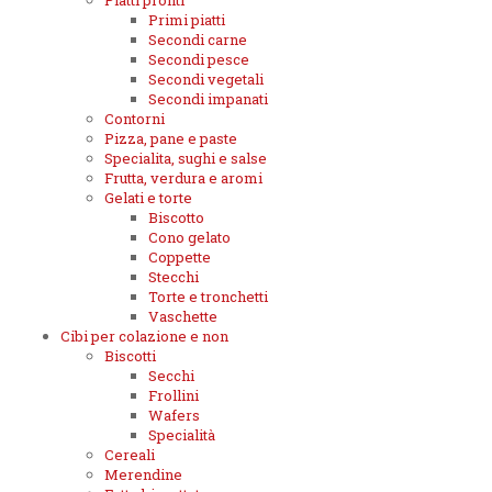
Piatti pronti
Primi piatti
Secondi carne
Secondi pesce
Secondi vegetali
Secondi impanati
Contorni
Pizza, pane e paste
Specialita, sughi e salse
Frutta, verdura e aromi
Gelati e torte
Biscotto
Cono gelato
Coppette
Stecchi
Torte e tronchetti
Vaschette
Cibi per colazione e non
Biscotti
Secchi
Frollini
Wafers
Specialità
Cereali
Merendine