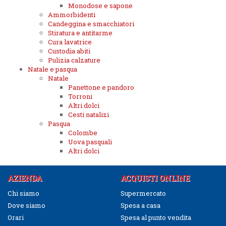
Monodose e sapone
Ammorbidenti
Candeggina e smacchiatori
Stiratura e antitarme
Cura lavatrice
Custodia abiti
Pulizia calzature
Natale e pasqua
Natale
Panettone e pandoro
Torroni
Altri dolci
Cesti natalizi
Pasqua
Colombe
Uova pasquali
Altri dolci
AZIENDA
ACQUISTI ONLINE
Chi siamo
Supermercato
Dove siamo
Spesa a casa
Orari
Spesa al punto vendita