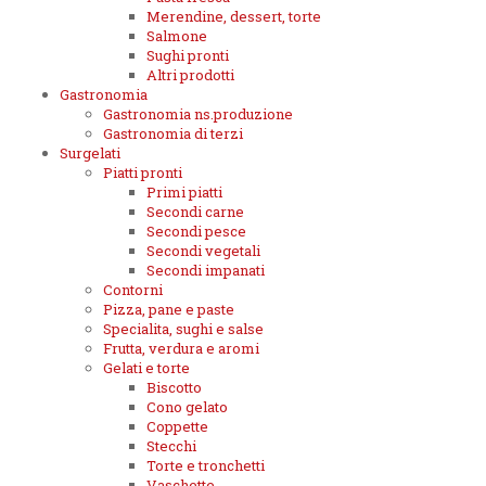
Merendine, dessert, torte
Salmone
Sughi pronti
Altri prodotti
Gastronomia
Gastronomia ns.produzione
Gastronomia di terzi
Surgelati
Piatti pronti
Primi piatti
Secondi carne
Secondi pesce
Secondi vegetali
Secondi impanati
Contorni
Pizza, pane e paste
Specialita, sughi e salse
Frutta, verdura e aromi
Gelati e torte
Biscotto
Cono gelato
Coppette
Stecchi
Torte e tronchetti
Vaschette