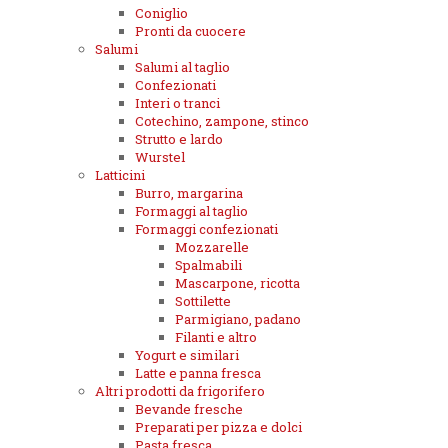
Coniglio
Pronti da cuocere
Salumi
Salumi al taglio
Confezionati
Interi o tranci
Cotechino, zampone, stinco
Strutto e lardo
Wurstel
Latticini
Burro, margarina
Formaggi al taglio
Formaggi confezionati
Mozzarelle
Spalmabili
Mascarpone, ricotta
Sottilette
Parmigiano, padano
Filanti e altro
Yogurt e similari
Latte e panna fresca
Altri prodotti da frigorifero
Bevande fresche
Preparati per pizza e dolci
Pasta fresca