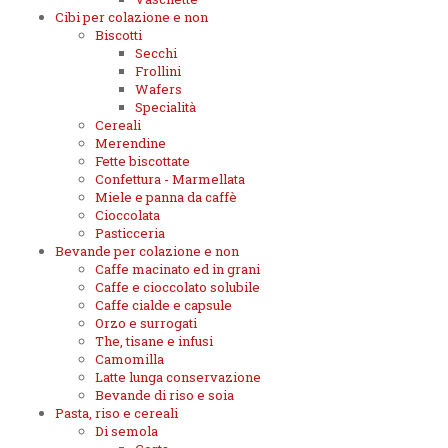
Cibi per colazione e non
Biscotti
Secchi
Frollini
Wafers
Specialità
Cereali
Merendine
Fette biscottate
Confettura - Marmellata
Miele e panna da caffè
Cioccolata
Pasticceria
Bevande per colazione e non
Caffe macinato ed in grani
Caffe e cioccolato solubile
Caffe cialde e capsule
Orzo e surrogati
The, tisane e infusi
Camomilla
Latte lunga conservazione
Bevande di riso e soia
Pasta, riso e cereali
Di semola