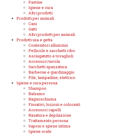
Pastine
Igiene e cura
Altri prodotti
Prodotti per animali
Cani
Gatti
Altri prodotti per animali
Prodotti usa e getta
Contenitori alluminio
Pellicole e sacchetti cibo
Asciugatutto e tovaglioli
Accessori tavola
Sacchetti spazzatura
Barbecue e giardinaggio
Pile, lampadine, elettrico
Igiene e cura persona
Shampoo
Balsamo
Bagnoschiuma
Fissativi, lozioni e coloranti
Accessori capelli
Rasatura e depilazione
Trattamento persona
Saponi e igiene intima
Igiene orale