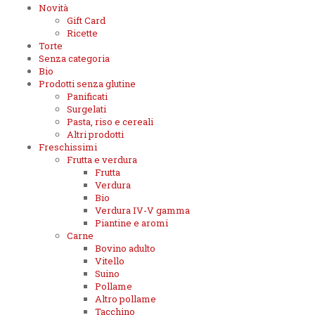
Novità
Gift Card
Ricette
Torte
Senza categoria
Bio
Prodotti senza glutine
Panificati
Surgelati
Pasta, riso e cereali
Altri prodotti
Freschissimi
Frutta e verdura
Frutta
Verdura
Bio
Verdura IV-V gamma
Piantine e aromi
Carne
Bovino adulto
Vitello
Suino
Pollame
Altro pollame
Tacchino