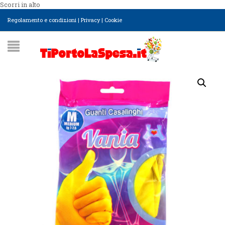
Scorri in alto
Regolamento e condizioni
|
Privacy
|
Cookie