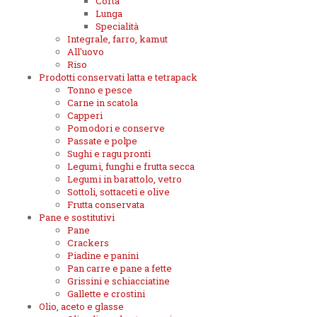
Corta
Lunga
Specialità
Integrale, farro, kamut
All'uovo
Riso
Prodotti conservati latta e tetrapack
Tonno e pesce
Carne in scatola
Capperi
Pomodori e conserve
Passate e polpe
Sughi e ragu pronti
Legumi, funghi e frutta secca
Legumi in barattolo, vetro
Sottoli, sottaceti e olive
Frutta conservata
Pane e sostitutivi
Pane
Crackers
Piadine e panini
Pan carre e pane a fette
Grissini e schiacciatine
Gallette e crostini
Olio, aceto e glasse