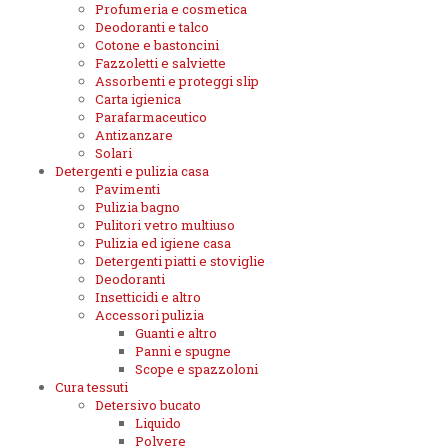
Profumeria e cosmetica
Deodoranti e talco
Cotone e bastoncini
Fazzoletti e salviette
Assorbenti e proteggi slip
Carta igienica
Parafarmaceutico
Antizanzare
Solari
Detergenti e pulizia casa
Pavimenti
Pulizia bagno
Pulitori vetro multiuso
Pulizia ed igiene casa
Detergenti piatti e stoviglie
Deodoranti
Insetticidi e altro
Accessori pulizia
Guanti e altro
Panni e spugne
Scope e spazzoloni
Cura tessuti
Detersivo bucato
Liquido
Polvere