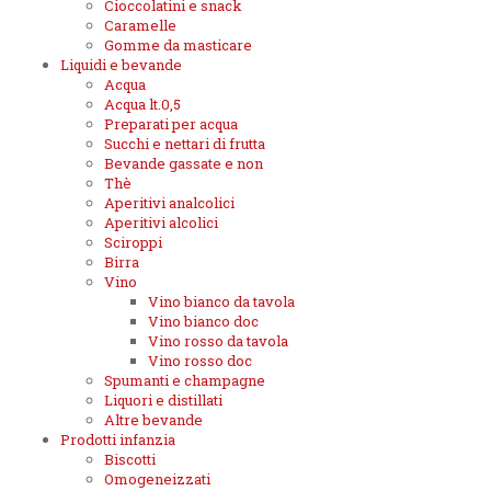
Cioccolatini e snack
Caramelle
Gomme da masticare
Liquidi e bevande
Acqua
Acqua lt.0,5
Preparati per acqua
Succhi e nettari di frutta
Bevande gassate e non
Thè
Aperitivi analcolici
Aperitivi alcolici
Sciroppi
Birra
Vino
Vino bianco da tavola
Vino bianco doc
Vino rosso da tavola
Vino rosso doc
Spumanti e champagne
Liquori e distillati
Altre bevande
Prodotti infanzia
Biscotti
Omogeneizzati