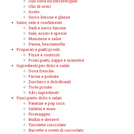
Olio oliva ed extravergine
Olio di semi
Aceto
Succo limone e glasse
Salse, sale e condimenti
Dadi e succo limone
Sale, aromi e spezie
Maionese e salse
Panna, besciamella
Preparati e piatti pronti
Pizze e contorni
Primi piatti, zuppe e minestre
Ingredienti per dolci e salati
Uova fresche
Farina e polenta
Zucchero e dolcificanti
Torte pronte
Altri ingredienti
Fuori pasto dolci e salati
Patatine e pop corn
Salatini e mais
Formaggini
Budini e dessert
Tavolette cioccolato
Barrette e ovetti di cioccolato