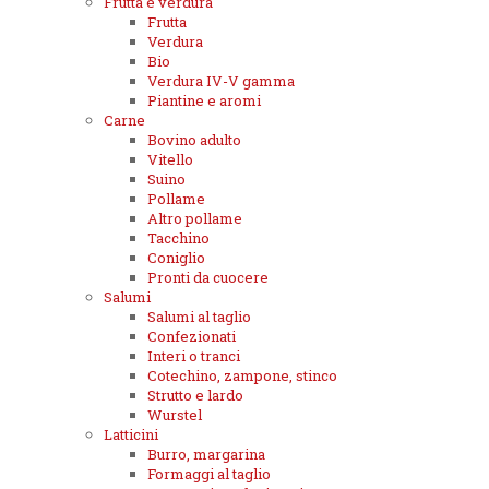
Frutta e verdura
Frutta
Verdura
Bio
Verdura IV-V gamma
Piantine e aromi
Carne
Bovino adulto
Vitello
Suino
Pollame
Altro pollame
Tacchino
Coniglio
Pronti da cuocere
Salumi
Salumi al taglio
Confezionati
Interi o tranci
Cotechino, zampone, stinco
Strutto e lardo
Wurstel
Latticini
Burro, margarina
Formaggi al taglio