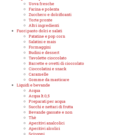
Uova fresche
Farina e polenta
Zucchero e dolcificanti
Torte pronte
Altri ingredienti
Fuori pasto dolci e salati
Patatine e pop corn
Salatini e mais
Formaggini
Budini e dessert
Tavolette cioccolato
Barrette e ovetti di cioccolato
Cioccolatini e snack
Caramelle
Gomme da masticare
Liquidi e bevande
Acqua
Acqua lt.0,5
Preparati per acqua
Succhi e nettari di frutta
Bevande gassate e non
Thè
Aperitivi analcolici
Aperitivi alcolici
Sciroppi