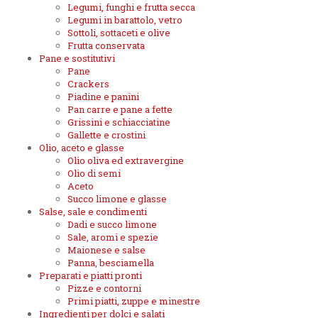
Legumi, funghi e frutta secca
Legumi in barattolo, vetro
Sottoli, sottaceti e olive
Frutta conservata
Pane e sostitutivi
Pane
Crackers
Piadine e panini
Pan carre e pane a fette
Grissini e schiacciatine
Gallette e crostini
Olio, aceto e glasse
Olio oliva ed extravergine
Olio di semi
Aceto
Succo limone e glasse
Salse, sale e condimenti
Dadi e succo limone
Sale, aromi e spezie
Maionese e salse
Panna, besciamella
Preparati e piatti pronti
Pizze e contorni
Primi piatti, zuppe e minestre
Ingredienti per dolci e salati