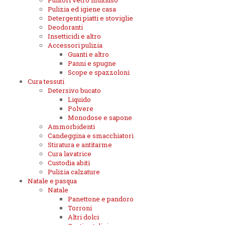
Pulitori vetro multiuso
Pulizia ed igiene casa
Detergenti piatti e stoviglie
Deodoranti
Insetticidi e altro
Accessori pulizia
Guanti e altro
Panni e spugne
Scope e spazzoloni
Cura tessuti
Detersivo bucato
Liquido
Polvere
Monodose e sapone
Ammorbidenti
Candeggina e smacchiatori
Stiratura e antitarme
Cura lavatrice
Custodia abiti
Pulizia calzature
Natale e pasqua
Natale
Panettone e pandoro
Torroni
Altri dolci