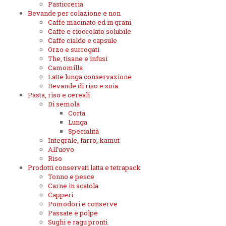
Pasticceria
Bevande per colazione e non
Caffe macinato ed in grani
Caffe e cioccolato solubile
Caffe cialde e capsule
Orzo e surrogati
The, tisane e infusi
Camomilla
Latte lunga conservazione
Bevande di riso e soia
Pasta, riso e cereali
Di semola
Corta
Lunga
Specialità
Integrale, farro, kamut
All'uovo
Riso
Prodotti conservati latta e tetrapack
Tonno e pesce
Carne in scatola
Capperi
Pomodori e conserve
Passate e polpe
Sughi e ragu pronti