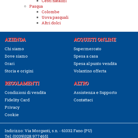
Cesti natalizi
Pasqua
Colombe
Uova pasquali
Altri dolci
AZIENDA
ACQUISTI ONLINE
Chi siamo
Supermercato
Dove siamo
Spesa a casa
Orari
Spesa al punto vendita
Storia e origini
Volantino offerta
REGOLAMENTI
ALTRO
Condizioni di vendita
Assistenza e Supporto
Fidelity Card
Contattaci
Privacy
Cookie
Indirizzo:
Via Morganti, s.n. - 61032 Fano (PU)
Tel:
(0039)328.9774651