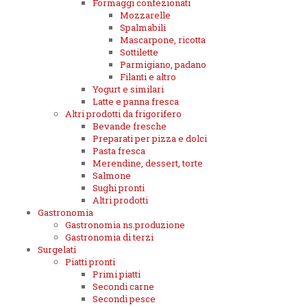
Formaggi confezionati
Mozzarelle
Spalmabili
Mascarpone, ricotta
Sottilette
Parmigiano, padano
Filanti e altro
Yogurt e similari
Latte e panna fresca
Altri prodotti da frigorifero
Bevande fresche
Preparati per pizza e dolci
Pasta fresca
Merendine, dessert, torte
Salmone
Sughi pronti
Altri prodotti
Gastronomia
Gastronomia ns.produzione
Gastronomia di terzi
Surgelati
Piatti pronti
Primi piatti
Secondi carne
Secondi pesce