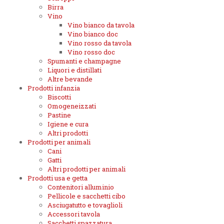
Birra
Vino
Vino bianco da tavola
Vino bianco doc
Vino rosso da tavola
Vino rosso doc
Spumanti e champagne
Liquori e distillati
Altre bevande
Prodotti infanzia
Biscotti
Omogeneizzati
Pastine
Igiene e cura
Altri prodotti
Prodotti per animali
Cani
Gatti
Altri prodotti per animali
Prodotti usa e getta
Contenitori alluminio
Pellicole e sacchetti cibo
Asciugatutto e tovaglioli
Accessori tavola
Sacchetti spazzatura