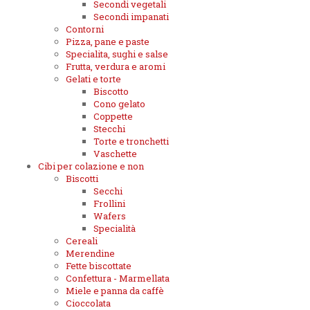
Secondi vegetali
Secondi impanati
Contorni
Pizza, pane e paste
Specialita, sughi e salse
Frutta, verdura e aromi
Gelati e torte
Biscotto
Cono gelato
Coppette
Stecchi
Torte e tronchetti
Vaschette
Cibi per colazione e non
Biscotti
Secchi
Frollini
Wafers
Specialità
Cereali
Merendine
Fette biscottate
Confettura - Marmellata
Miele e panna da caffè
Cioccolata