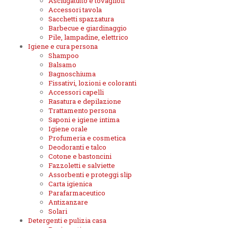
Asciugatutto e tovaglioli
Accessori tavola
Sacchetti spazzatura
Barbecue e giardinaggio
Pile, lampadine, elettrico
Igiene e cura persona
Shampoo
Balsamo
Bagnoschiuma
Fissativi, lozioni e coloranti
Accessori capelli
Rasatura e depilazione
Trattamento persona
Saponi e igiene intima
Igiene orale
Profumeria e cosmetica
Deodoranti e talco
Cotone e bastoncini
Fazzoletti e salviette
Assorbenti e proteggi slip
Carta igienica
Parafarmaceutico
Antizanzare
Solari
Detergenti e pulizia casa