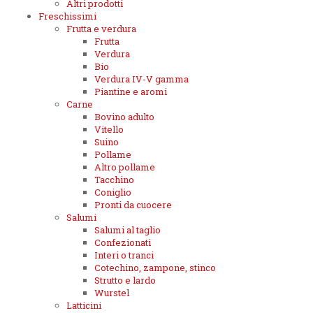
Altri prodotti
Freschissimi
Frutta e verdura
Frutta
Verdura
Bio
Verdura IV-V gamma
Piantine e aromi
Carne
Bovino adulto
Vitello
Suino
Pollame
Altro pollame
Tacchino
Coniglio
Pronti da cuocere
Salumi
Salumi al taglio
Confezionati
Interi o tranci
Cotechino, zampone, stinco
Strutto e lardo
Wurstel
Latticini