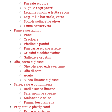
Passate e polpe
Sughi e ragu pronti
Legumi, funghi e frutta secca
Legumi in barattolo, vetro
Sottoli, sottaceti e olive
Frutta conservata
Pane e sostitutivi
Pane
Crackers
Piadine e panini
Pan carre e pane a fette
Grissini e schiacciatine
Gallette e crostini
Olio, aceto e glasse
Olio oliva ed extravergine
Olio di semi
Aceto
Succo limone e glasse
Salse, sale e condimenti
Dadi e succo limone
Sale, aromi e spezie
Maionese e salse
Panna, besciamella
Preparati e piatti pronti
Pizze e contorni