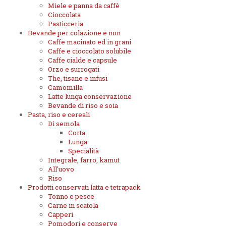
Miele e panna da caffè
Cioccolata
Pasticceria
Bevande per colazione e non
Caffe macinato ed in grani
Caffe e cioccolato solubile
Caffe cialde e capsule
Orzo e surrogati
The, tisane e infusi
Camomilla
Latte lunga conservazione
Bevande di riso e soia
Pasta, riso e cereali
Di semola
Corta
Lunga
Specialità
Integrale, farro, kamut
All'uovo
Riso
Prodotti conservati latta e tetrapack
Tonno e pesce
Carne in scatola
Capperi
Pomodori e conserve