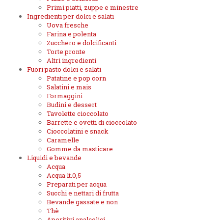
Primi piatti, zuppe e minestre
Ingredienti per dolci e salati
Uova fresche
Farina e polenta
Zucchero e dolcificanti
Torte pronte
Altri ingredienti
Fuori pasto dolci e salati
Patatine e pop corn
Salatini e mais
Formaggini
Budini e dessert
Tavolette cioccolato
Barrette e ovetti di cioccolato
Cioccolatini e snack
Caramelle
Gomme da masticare
Liquidi e bevande
Acqua
Acqua lt.0,5
Preparati per acqua
Succhi e nettari di frutta
Bevande gassate e non
Thè
Aperitivi analcolici