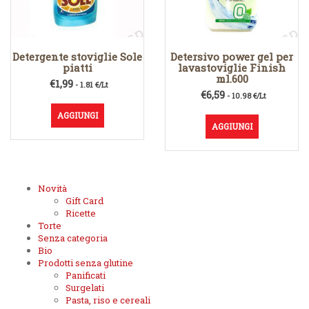
Detergente stoviglie Sole
Detersivo power gel per
piatti
lavastoviglie Finish
ml.600
€
1,99
- 1.81 €/Lt
€
6,59
- 10.98 €/Lt
AGGIUNGI
AGGIUNGI
Novità
Gift Card
Ricette
Torte
Senza categoria
Bio
Prodotti senza glutine
Panificati
Surgelati
Pasta, riso e cereali