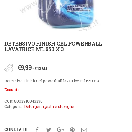
DETERSIVO FINISH GEL POWERBALL
LAVATRICE ML.650 X 3
€
9,99
- 5.12 €/Lt
Detersivo Finish Gel powerball lavatrice ml.650 x 3
Esaurito
COD:
8002910043230
Categoria:
Detergenti piatti e stoviglie
CONDIVIDI