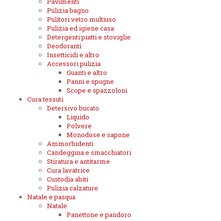
Pavimenti
Pulizia bagno
Pulitori vetro multiuso
Pulizia ed igiene casa
Detergenti piatti e stoviglie
Deodoranti
Insetticidi e altro
Accessori pulizia
Guanti e altro
Panni e spugne
Scope e spazzoloni
Cura tessuti
Detersivo bucato
Liquido
Polvere
Monodose e sapone
Ammorbidenti
Candeggina e smacchiatori
Stiratura e antitarme
Cura lavatrice
Custodia abiti
Pulizia calzature
Natale e pasqua
Natale
Panettone e pandoro