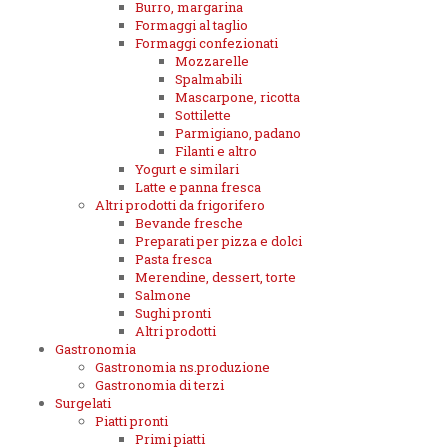
Burro, margarina
Formaggi al taglio
Formaggi confezionati
Mozzarelle
Spalmabili
Mascarpone, ricotta
Sottilette
Parmigiano, padano
Filanti e altro
Yogurt e similari
Latte e panna fresca
Altri prodotti da frigorifero
Bevande fresche
Preparati per pizza e dolci
Pasta fresca
Merendine, dessert, torte
Salmone
Sughi pronti
Altri prodotti
Gastronomia
Gastronomia ns.produzione
Gastronomia di terzi
Surgelati
Piatti pronti
Primi piatti