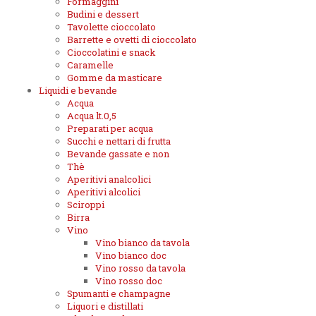
Formaggini
Budini e dessert
Tavolette cioccolato
Barrette e ovetti di cioccolato
Cioccolatini e snack
Caramelle
Gomme da masticare
Liquidi e bevande
Acqua
Acqua lt.0,5
Preparati per acqua
Succhi e nettari di frutta
Bevande gassate e non
Thè
Aperitivi analcolici
Aperitivi alcolici
Sciroppi
Birra
Vino
Vino bianco da tavola
Vino bianco doc
Vino rosso da tavola
Vino rosso doc
Spumanti e champagne
Liquori e distillati