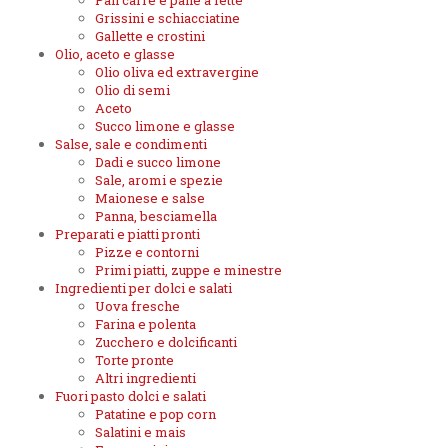
Pan carre e pane a fette
Grissini e schiacciatine
Gallette e crostini
Olio, aceto e glasse
Olio oliva ed extravergine
Olio di semi
Aceto
Succo limone e glasse
Salse, sale e condimenti
Dadi e succo limone
Sale, aromi e spezie
Maionese e salse
Panna, besciamella
Preparati e piatti pronti
Pizze e contorni
Primi piatti, zuppe e minestre
Ingredienti per dolci e salati
Uova fresche
Farina e polenta
Zucchero e dolcificanti
Torte pronte
Altri ingredienti
Fuori pasto dolci e salati
Patatine e pop corn
Salatini e mais