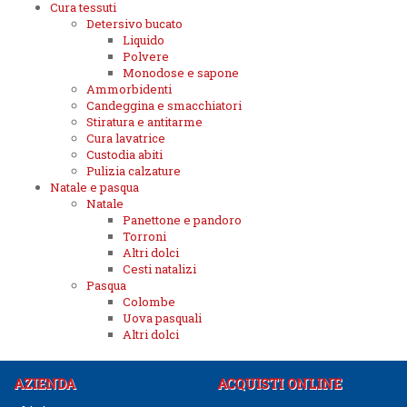
Cura tessuti
Detersivo bucato
Liquido
Polvere
Monodose e sapone
Ammorbidenti
Candeggina e smacchiatori
Stiratura e antitarme
Cura lavatrice
Custodia abiti
Pulizia calzature
Natale e pasqua
Natale
Panettone e pandoro
Torroni
Altri dolci
Cesti natalizi
Pasqua
Colombe
Uova pasquali
Altri dolci
AZIENDA
ACQUISTI ONLINE