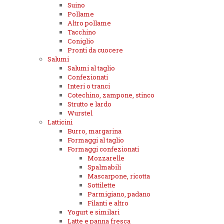
Suino
Pollame
Altro pollame
Tacchino
Coniglio
Pronti da cuocere
Salumi
Salumi al taglio
Confezionati
Interi o tranci
Cotechino, zampone, stinco
Strutto e lardo
Wurstel
Latticini
Burro, margarina
Formaggi al taglio
Formaggi confezionati
Mozzarelle
Spalmabili
Mascarpone, ricotta
Sottilette
Parmigiano, padano
Filanti e altro
Yogurt e similari
Latte e panna fresca