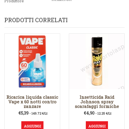
Produttore
PRODOTTI CORRELATI
Ricarica liquida classic
Insetticida Raid
Vape x 60 notti contro
Johnson spray
zanzare
scarafaggi formiche
€
5,39
€
4,90
- 149.72 €/Lt
- 12.25 €/Lt
AGGIUNGI
AGGIUNGI