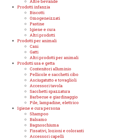
Altre bevande
Prodotti infanzia
Biscotti
Omogeneizzati
Pastine
Igiene e cura
Altri prodotti
Prodotti per animali
Cani
Gatti
Altri prodotti per animali
Prodotti usa e getta
Contenitori alluminio
Pellicole e sacchetti cibo
Asciugatutto e tovaglioli
Accessori tavola
Sacchetti spazzatura
Barbecue e giardinaggio
Pile, lampadine, elettrico
Igiene e cura persona
Shampoo
Balsamo
Bagnoschiuma
Fissativi, lozioni e coloranti
Accessori capelli