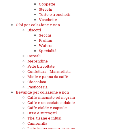
Coppette
Stecchi
Torte e tronchetti
Vaschette
Cibi per colazione e non
Biscotti
Secchi
Frollini
Wafers
Specialità
Cereali
Merendine
Fette biscottate
Confettura - Marmellata
Miele e panna da caffè
Cioccolata
Pasticceria
Bevande per colazione e non
Caffe macinato ed in grani
Caffe e cioccolato solubile
Caffe cialde e capsule
Orzo e surrogati
The, tisane e infusi
Camomilla
Latte lunga conservazione