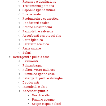
Rasatura e depilazione
Trattamento persona
Saponi e igiene intima
Igiene orale
Profumeria e cosmetica
Deodoranti e talco
Cotone e bastoncini
Fazzoletti e salviette
Assorbenti e proteggi slip
Carta igienica
Parafarmaceutico
Antizanzare
Solari
Detergenti e pulizia casa
Pavimenti
Pulizia bagno
Pulitori vetro multiuso
Pulizia ed igiene casa
Detergenti piatti e stoviglie
Deodoranti
Insetticidi e altro
Accessori pulizia
Guanti e altro
Panni e spugne
Scope e spazzoloni