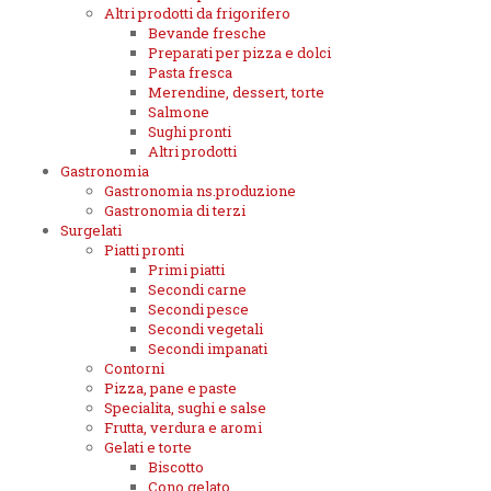
Altri prodotti da frigorifero
Bevande fresche
Preparati per pizza e dolci
Pasta fresca
Merendine, dessert, torte
Salmone
Sughi pronti
Altri prodotti
Gastronomia
Gastronomia ns.produzione
Gastronomia di terzi
Surgelati
Piatti pronti
Primi piatti
Secondi carne
Secondi pesce
Secondi vegetali
Secondi impanati
Contorni
Pizza, pane e paste
Specialita, sughi e salse
Frutta, verdura e aromi
Gelati e torte
Biscotto
Cono gelato