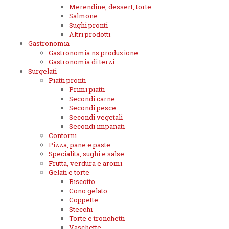
Merendine, dessert, torte
Salmone
Sughi pronti
Altri prodotti
Gastronomia
Gastronomia ns.produzione
Gastronomia di terzi
Surgelati
Piatti pronti
Primi piatti
Secondi carne
Secondi pesce
Secondi vegetali
Secondi impanati
Contorni
Pizza, pane e paste
Specialita, sughi e salse
Frutta, verdura e aromi
Gelati e torte
Biscotto
Cono gelato
Coppette
Stecchi
Torte e tronchetti
Vaschette