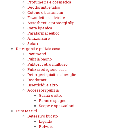
Profumeria e cosmetica
Deodoranti e talco
Cotone e bastoncini
Fazzoletti e salviette
Assorbenti e proteggi slip
Carta igienica
Parafarmaceutico
Antizanzare
Solari
Detergenti e pulizia casa
Pavimenti
Pulizia bagno
Pulitori vetro multiuso
Pulizia ed igiene casa
Detergenti piatti e stoviglie
Deodoranti
Insetticidi e altro
Accessori pulizia
Guanti e altro
Panni e spugne
Scope e spazzoloni
Cura tessuti
Detersivo bucato
Liquido
Polvere