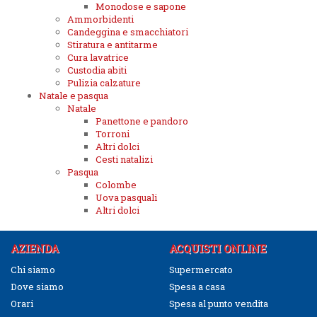
Monodose e sapone
Ammorbidenti
Candeggina e smacchiatori
Stiratura e antitarme
Cura lavatrice
Custodia abiti
Pulizia calzature
Natale e pasqua
Natale
Panettone e pandoro
Torroni
Altri dolci
Cesti natalizi
Pasqua
Colombe
Uova pasquali
Altri dolci
AZIENDA
ACQUISTI ONLINE
Chi siamo
Supermercato
Dove siamo
Spesa a casa
Orari
Spesa al punto vendita