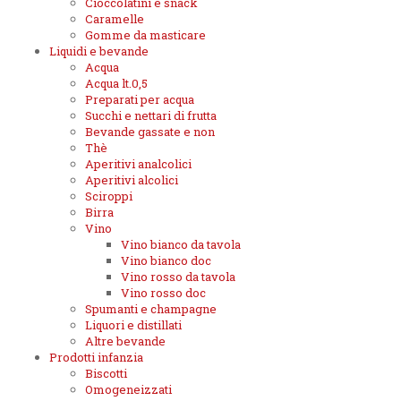
Cioccolatini e snack
Caramelle
Gomme da masticare
Liquidi e bevande
Acqua
Acqua lt.0,5
Preparati per acqua
Succhi e nettari di frutta
Bevande gassate e non
Thè
Aperitivi analcolici
Aperitivi alcolici
Sciroppi
Birra
Vino
Vino bianco da tavola
Vino bianco doc
Vino rosso da tavola
Vino rosso doc
Spumanti e champagne
Liquori e distillati
Altre bevande
Prodotti infanzia
Biscotti
Omogeneizzati