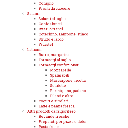
Coniglio
Pronti da cuocere
Salumi
Salumi al taglio
Confezionati
Interi o tranci
Cotechino, zampone, stinco
Strutto e lardo
Wurstel
Latticini
Burro, margarina
Formaggi al taglio
Formaggi confezionati
Mozzarelle
Spalmabili
Mascarpone, ricotta
Sottilette
Parmigiano, padano
Filanti e altro
Yogurt e similari
Latte e panna fresca
Altri prodotti da frigorifero
Bevande fresche
Preparati per pizza e dolci
Pasta fresca