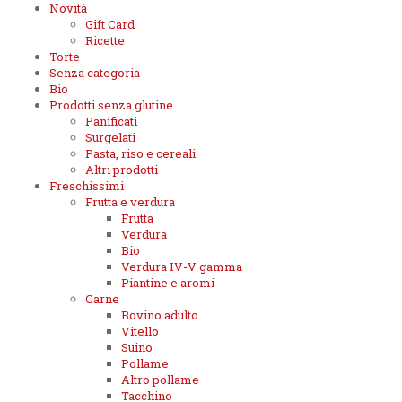
Novità
Gift Card
Ricette
Torte
Senza categoria
Bio
Prodotti senza glutine
Panificati
Surgelati
Pasta, riso e cereali
Altri prodotti
Freschissimi
Frutta e verdura
Frutta
Verdura
Bio
Verdura IV-V gamma
Piantine e aromi
Carne
Bovino adulto
Vitello
Suino
Pollame
Altro pollame
Tacchino