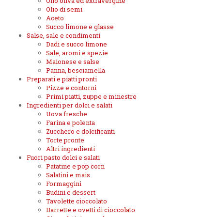
Olio oliva ed extravergine
Olio di semi
Aceto
Succo limone e glasse
Salse, sale e condimenti
Dadi e succo limone
Sale, aromi e spezie
Maionese e salse
Panna, besciamella
Preparati e piatti pronti
Pizze e contorni
Primi piatti, zuppe e minestre
Ingredienti per dolci e salati
Uova fresche
Farina e polenta
Zucchero e dolcificanti
Torte pronte
Altri ingredienti
Fuori pasto dolci e salati
Patatine e pop corn
Salatini e mais
Formaggini
Budini e dessert
Tavolette cioccolato
Barrette e ovetti di cioccolato