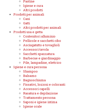
Pastine
Igiene e cura
Altri prodotti
Prodotti per animali
Cani
Gatti
Altri prodotti per animali
Prodotti usa e getta
Contenitori alluminio
Pellicole e sacchetti cibo
Asciugatutto e tovaglioli
Accessori tavola
Sacchetti spazzatura
Barbecue e giardinaggio
Pile, lampadine, elettrico
Igiene e cura persona
Shampoo
Balsamo
Bagnoschiuma
Fissativi, lozioni e coloranti
Accessori capelli
Rasatura e depilazione
Trattamento persona
Saponi e igiene intima
Igiene orale