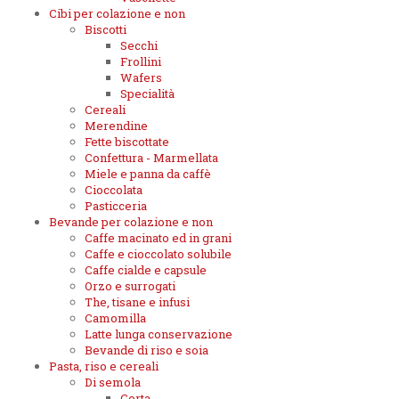
Cibi per colazione e non
Biscotti
Secchi
Frollini
Wafers
Specialità
Cereali
Merendine
Fette biscottate
Confettura - Marmellata
Miele e panna da caffè
Cioccolata
Pasticceria
Bevande per colazione e non
Caffe macinato ed in grani
Caffe e cioccolato solubile
Caffe cialde e capsule
Orzo e surrogati
The, tisane e infusi
Camomilla
Latte lunga conservazione
Bevande di riso e soia
Pasta, riso e cereali
Di semola
Corta