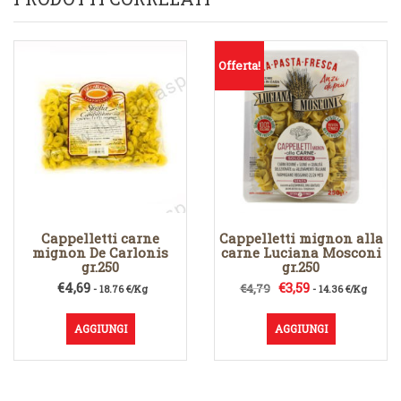
Offerta!
Cappelletti carne
Cappelletti mignon alla
mignon De Carlonis
carne Luciana Mosconi
gr.250
gr.250
Il
Il
€
4,69
€
3,59
€
4,79
- 18.76 €/Kg
- 14.36 €/Kg
prezzo
prezzo
originale
attuale
AGGIUNGI
AGGIUNGI
era:
è:
€4,79.
€3,59.