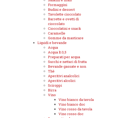
Salatini e mais
Formaggini
Budini e dessert
Tavolette cioccolato
Barrette e ovetti di
cioccolato
Cioccolatini e snack
Caramelle
Gomme da masticare
Liquidi e bevande
Acqua
Acqua lt.0,5
Preparati per acqua
Succhi e nettari di frutta
Bevande gassate e non
Thè
Aperitivi analcolici
Aperitivi alcolici
Sciroppi
Birra
Vino
Vino bianco da tavola
Vino bianco doc
Vino rosso da tavola
Vino rosso doc