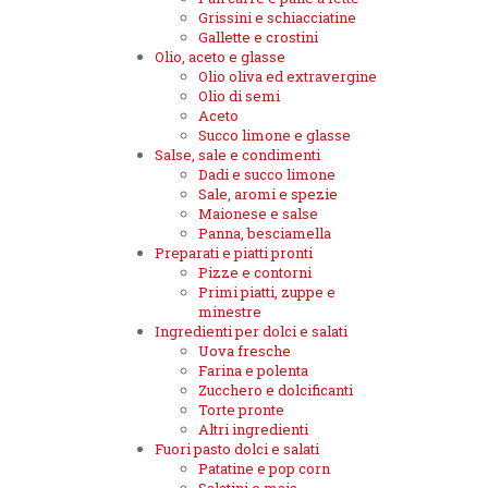
Grissini e schiacciatine
Gallette e crostini
Olio, aceto e glasse
Olio oliva ed extravergine
Olio di semi
Aceto
Succo limone e glasse
Salse, sale e condimenti
Dadi e succo limone
Sale, aromi e spezie
Maionese e salse
Panna, besciamella
Preparati e piatti pronti
Pizze e contorni
Primi piatti, zuppe e
minestre
Ingredienti per dolci e salati
Uova fresche
Farina e polenta
Zucchero e dolcificanti
Torte pronte
Altri ingredienti
Fuori pasto dolci e salati
Patatine e pop corn