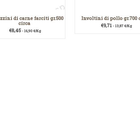
zini di carne farciti gr.500
Involtini di pollo gr.700 
circa
€
9,71
- 13,87 €/Kg
€
8,45
- 16,90 €/Kg