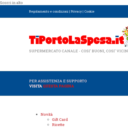
Scorri in alto
Regolamento e condizioni
|
Privacy
|
Cookie
SUPERMERCATO CANALE - COSI' BUONI, COSI' VICIN
PER ASSISTENZA E SUPPORTO
VISITA
QUESTA PAGINA
Novità
Gift Card
Ricette