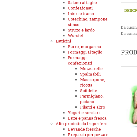
Salumi al taglio
Confezionati
DESCR
Interi o tranci
Cotechino, zampone,
stinco
Da cucin
Strutto e lardo
Da consu
Wurstel
Latticini
Burro, margarina
PROD
Formaggi al taglio
Formaggi
confezionati
Mozzarelle
Spalmabili
Mascarpone,
ricotta
Sottilette
Parmigiano,
padano
Filanti e altro
Yogurt e similari
Latte e panna fresca
Altri prodotti da frigorifero
Bevande fresche
Preparati per pizza e