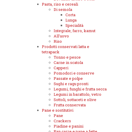
Pasta, riso e cereali
Di semola
Corta
Lunga
Specialità
Integrale, farro, kamut
All'uovo
Riso
Prodotti conservati latta e
tetrapack
Tonno e pesce
Carne in scatola
Capperi
Pomodori e conserve
Passate e polpe
Sughi e ragu pronti
Legumi, funghi e frutta secca
Legumi in barattolo, vetro
Sottoli, sottaceti e olive
Frutta conservata
Pane e sostitutivi
Pane
Crackers
Piadine e panini
Pan carre e pane a fette