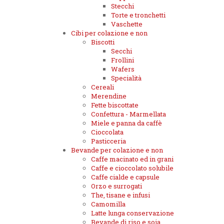
Stecchi
Torte e tronchetti
Vaschette
Cibi per colazione e non
Biscotti
Secchi
Frollini
Wafers
Specialità
Cereali
Merendine
Fette biscottate
Confettura - Marmellata
Miele e panna da caffè
Cioccolata
Pasticceria
Bevande per colazione e non
Caffe macinato ed in grani
Caffe e cioccolato solubile
Caffe cialde e capsule
Orzo e surrogati
The, tisane e infusi
Camomilla
Latte lunga conservazione
Bevande di riso e soia