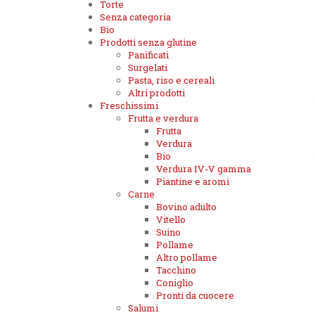
Torte
Senza categoria
Bio
Prodotti senza glutine
Panificati
Surgelati
Pasta, riso e cereali
Altri prodotti
Freschissimi
Frutta e verdura
Frutta
Verdura
Bio
Verdura IV-V gamma
Piantine e aromi
Carne
Bovino adulto
Vitello
Suino
Pollame
Altro pollame
Tacchino
Coniglio
Pronti da cuocere
Salumi