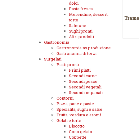
dolci
Pasta fresca
Merendine, dessert,
Tramez
torte
Salmone
Sughi pronti
Altri prodotti
Gastronomia
Gastronomia ns.produzione
Gastronomia di terzi
Surgelati
Piatti pronti
Primi piatti
Secondi carne
Secondi pesce
Secondi vegetali
Secondi impanati
Contorni
Pizza, pane e paste
Specialita, sughi e salse
Frutta, verdura e aromi
Gelati e torte
Biscotto
Cono gelato
Coppette