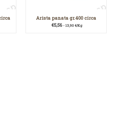
circa
Arista panata gr.400 circa
€
5,56
- 13,90 €/Kg