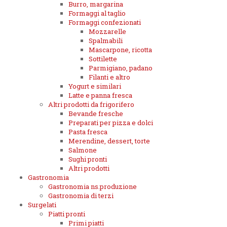
Burro, margarina
Formaggi al taglio
Formaggi confezionati
Mozzarelle
Spalmabili
Mascarpone, ricotta
Sottilette
Parmigiano, padano
Filanti e altro
Yogurt e similari
Latte e panna fresca
Altri prodotti da frigorifero
Bevande fresche
Preparati per pizza e dolci
Pasta fresca
Merendine, dessert, torte
Salmone
Sughi pronti
Altri prodotti
Gastronomia
Gastronomia ns.produzione
Gastronomia di terzi
Surgelati
Piatti pronti
Primi piatti