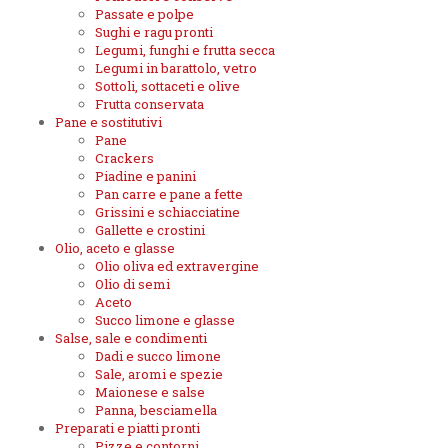
Passate e polpe
Sughi e ragu pronti
Legumi, funghi e frutta secca
Legumi in barattolo, vetro
Sottoli, sottaceti e olive
Frutta conservata
Pane e sostitutivi
Pane
Crackers
Piadine e panini
Pan carre e pane a fette
Grissini e schiacciatine
Gallette e crostini
Olio, aceto e glasse
Olio oliva ed extravergine
Olio di semi
Aceto
Succo limone e glasse
Salse, sale e condimenti
Dadi e succo limone
Sale, aromi e spezie
Maionese e salse
Panna, besciamella
Preparati e piatti pronti
Pizze e contorni