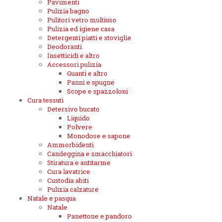
Pavimenti
Pulizia bagno
Pulitori vetro multiuso
Pulizia ed igiene casa
Detergenti piatti e stoviglie
Deodoranti
Insetticidi e altro
Accessori pulizia
Guanti e altro
Panni e spugne
Scope e spazzoloni
Cura tessuti
Detersivo bucato
Liquido
Polvere
Monodose e sapone
Ammorbidenti
Candeggina e smacchiatori
Stiratura e antitarme
Cura lavatrice
Custodia abiti
Pulizia calzature
Natale e pasqua
Natale
Panettone e pandoro