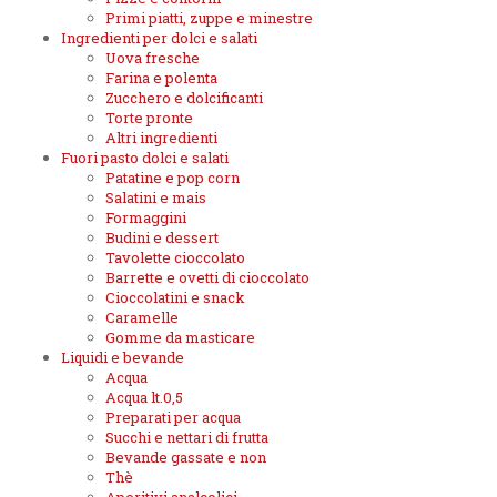
Primi piatti, zuppe e minestre
Ingredienti per dolci e salati
Uova fresche
Farina e polenta
Zucchero e dolcificanti
Torte pronte
Altri ingredienti
Fuori pasto dolci e salati
Patatine e pop corn
Salatini e mais
Formaggini
Budini e dessert
Tavolette cioccolato
Barrette e ovetti di cioccolato
Cioccolatini e snack
Caramelle
Gomme da masticare
Liquidi e bevande
Acqua
Acqua lt.0,5
Preparati per acqua
Succhi e nettari di frutta
Bevande gassate e non
Thè