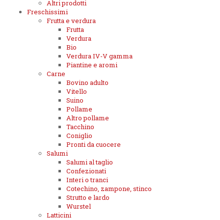
Altri prodotti
Freschissimi
Frutta e verdura
Frutta
Verdura
Bio
Verdura IV-V gamma
Piantine e aromi
Carne
Bovino adulto
Vitello
Suino
Pollame
Altro pollame
Tacchino
Coniglio
Pronti da cuocere
Salumi
Salumi al taglio
Confezionati
Interi o tranci
Cotechino, zampone, stinco
Strutto e lardo
Wurstel
Latticini