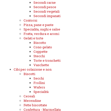
Secondi carne
Secondi pesce
Secondi vegetali
Secondi impanati
Contorni
Pizza, pane e paste
Specialita, sughi e salse
Frutta, verdura e aromi
Gelati e torte
Biscotto
Cono gelato
Coppette
Stecchi
Torte e tronchetti
Vaschette
Cibi per colazione e non
Biscotti
Secchi
Frollini
Wafers
Specialità
Cereali
Merendine
Fette biscottate
Confettura - Marmellata