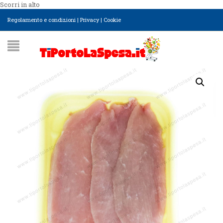
Scorri in alto
Regolamento e condizioni
|
Privacy
|
Cookie