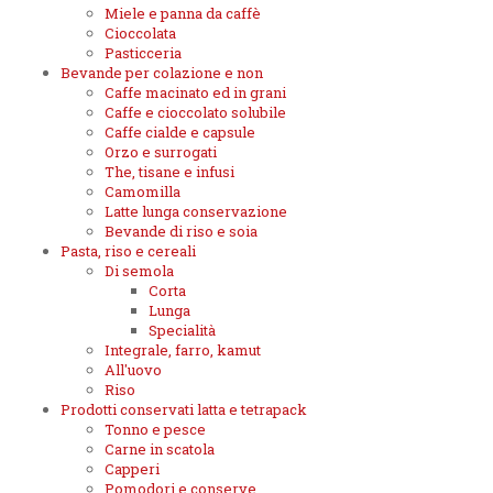
Miele e panna da caffè
Cioccolata
Pasticceria
Bevande per colazione e non
Caffe macinato ed in grani
Caffe e cioccolato solubile
Caffe cialde e capsule
Orzo e surrogati
The, tisane e infusi
Camomilla
Latte lunga conservazione
Bevande di riso e soia
Pasta, riso e cereali
Di semola
Corta
Lunga
Specialità
Integrale, farro, kamut
All'uovo
Riso
Prodotti conservati latta e tetrapack
Tonno e pesce
Carne in scatola
Capperi
Pomodori e conserve