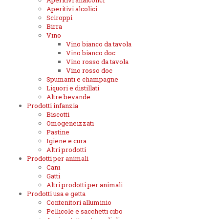
Aperitivi analcolici
Aperitivi alcolici
Sciroppi
Birra
Vino
Vino bianco da tavola
Vino bianco doc
Vino rosso da tavola
Vino rosso doc
Spumanti e champagne
Liquori e distillati
Altre bevande
Prodotti infanzia
Biscotti
Omogeneizzati
Pastine
Igiene e cura
Altri prodotti
Prodotti per animali
Cani
Gatti
Altri prodotti per animali
Prodotti usa e getta
Contenitori alluminio
Pellicole e sacchetti cibo