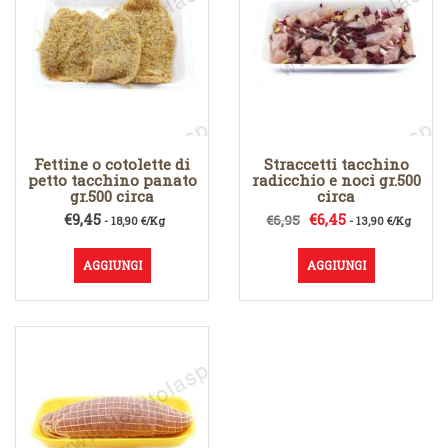
Fettine o cotolette di
Straccetti tacchino
petto tacchino panato
radicchio e noci gr.500
gr.500 circa
circa
Il
Il
€
9,45
€
6,45
€
6,95
- 18,90 €/Kg
- 13,90 €/Kg
prezzo
prezzo
originale
attuale
AGGIUNGI
AGGIUNGI
era:
è:
€6,95.
€6,45.