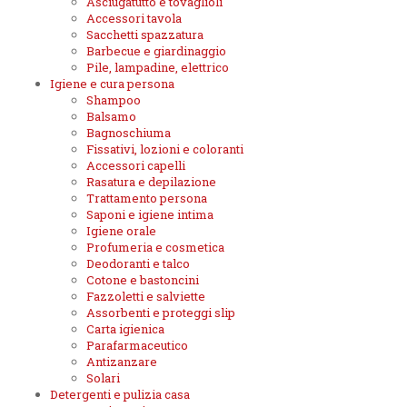
Asciugatutto e tovaglioli
Accessori tavola
Sacchetti spazzatura
Barbecue e giardinaggio
Pile, lampadine, elettrico
Igiene e cura persona
Shampoo
Balsamo
Bagnoschiuma
Fissativi, lozioni e coloranti
Accessori capelli
Rasatura e depilazione
Trattamento persona
Saponi e igiene intima
Igiene orale
Profumeria e cosmetica
Deodoranti e talco
Cotone e bastoncini
Fazzoletti e salviette
Assorbenti e proteggi slip
Carta igienica
Parafarmaceutico
Antizanzare
Solari
Detergenti e pulizia casa