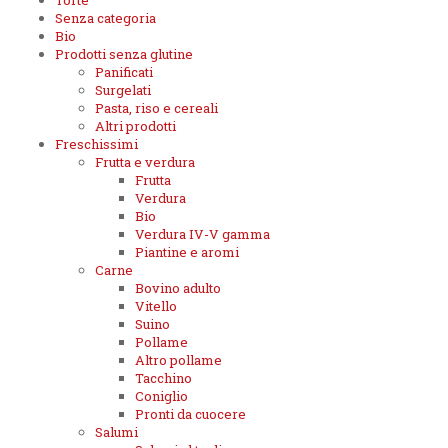
Torte
Senza categoria
Bio
Prodotti senza glutine
Panificati
Surgelati
Pasta, riso e cereali
Altri prodotti
Freschissimi
Frutta e verdura
Frutta
Verdura
Bio
Verdura IV-V gamma
Piantine e aromi
Carne
Bovino adulto
Vitello
Suino
Pollame
Altro pollame
Tacchino
Coniglio
Pronti da cuocere
Salumi