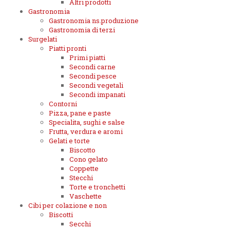
Altri prodotti
Gastronomia
Gastronomia ns.produzione
Gastronomia di terzi
Surgelati
Piatti pronti
Primi piatti
Secondi carne
Secondi pesce
Secondi vegetali
Secondi impanati
Contorni
Pizza, pane e paste
Specialita, sughi e salse
Frutta, verdura e aromi
Gelati e torte
Biscotto
Cono gelato
Coppette
Stecchi
Torte e tronchetti
Vaschette
Cibi per colazione e non
Biscotti
Secchi