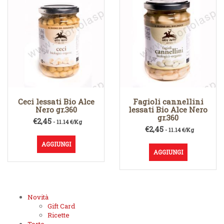
Ceci lessati Bio Alce
Fagioli cannellini
Nero gr.360
lessati Bio Alce Nero
gr.360
€
2,45
- 11.14 €/Kg
€
2,45
- 11.14 €/Kg
AGGIUNGI
AGGIUNGI
Novità
Gift Card
Ricette