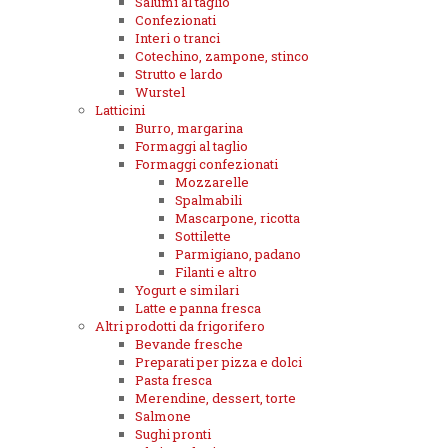
Salumi al taglio
Confezionati
Interi o tranci
Cotechino, zampone, stinco
Strutto e lardo
Wurstel
Latticini
Burro, margarina
Formaggi al taglio
Formaggi confezionati
Mozzarelle
Spalmabili
Mascarpone, ricotta
Sottilette
Parmigiano, padano
Filanti e altro
Yogurt e similari
Latte e panna fresca
Altri prodotti da frigorifero
Bevande fresche
Preparati per pizza e dolci
Pasta fresca
Merendine, dessert, torte
Salmone
Sughi pronti