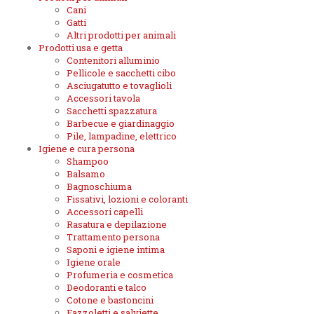
Cani
Gatti
Altri prodotti per animali
Prodotti usa e getta
Contenitori alluminio
Pellicole e sacchetti cibo
Asciugatutto e tovaglioli
Accessori tavola
Sacchetti spazzatura
Barbecue e giardinaggio
Pile, lampadine, elettrico
Igiene e cura persona
Shampoo
Balsamo
Bagnoschiuma
Fissativi, lozioni e coloranti
Accessori capelli
Rasatura e depilazione
Trattamento persona
Saponi e igiene intima
Igiene orale
Profumeria e cosmetica
Deodoranti e talco
Cotone e bastoncini
Fazzoletti e salviette