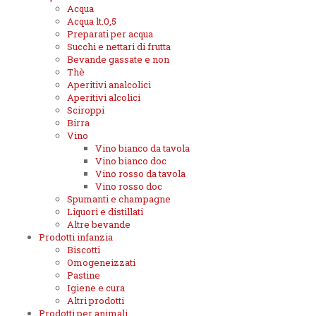
Acqua
Acqua lt.0,5
Preparati per acqua
Succhi e nettari di frutta
Bevande gassate e non
Thè
Aperitivi analcolici
Aperitivi alcolici
Sciroppi
Birra
Vino
Vino bianco da tavola
Vino bianco doc
Vino rosso da tavola
Vino rosso doc
Spumanti e champagne
Liquori e distillati
Altre bevande
Prodotti infanzia
Biscotti
Omogeneizzati
Pastine
Igiene e cura
Altri prodotti
Prodotti per animali