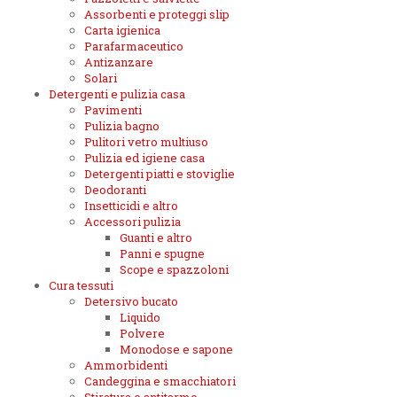
Assorbenti e proteggi slip
Carta igienica
Parafarmaceutico
Antizanzare
Solari
Detergenti e pulizia casa
Pavimenti
Pulizia bagno
Pulitori vetro multiuso
Pulizia ed igiene casa
Detergenti piatti e stoviglie
Deodoranti
Insetticidi e altro
Accessori pulizia
Guanti e altro
Panni e spugne
Scope e spazzoloni
Cura tessuti
Detersivo bucato
Liquido
Polvere
Monodose e sapone
Ammorbidenti
Candeggina e smacchiatori