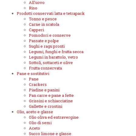
All'uovo
Riso
Prodotti conservati latta e tetrapack
Tonno e pesce
Carne in scatola
Capperi
Pomodori e conserve
Passate e polpe
Sughi e ragu pronti
Legumi, funghi e frutta secca
Legumi in barattolo, vetro
Sottoli, sottaceti e olive
Frutta conservata
Pane e sostitutivi
Pane
Crackers
Piadine e panini
Pan carre e pane a fette
Grissini e schiacciatine
Gallette e crostini
Olio, aceto e glasse
Olio oliva ed extravergine
Olio di semi
Aceto
Succo limone e glasse