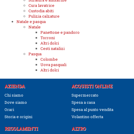
Stiratura e antitarme
Cura lavatrice
Custodia abiti
Pulizia calzature
Natale e pasqua
Natale
Panettone e pandoro
Torroni
Altri dolci
Cesti natalizi
Pasqua
Colombe
Uova pasquali
Altri dolci
AZIENDA
ACQUISTI ONLINE
Chi siamo
Supermercato
Dove siamo
Spesa a casa
Orari
Spesa al punto vendita
Storia e origini
Volantino offerta
REGOLAMENTI
ALTRO