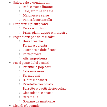
Salse, sale e condimenti
Dadi e succo limone
Sale, aromi e spezie
Maionese e salse
Panna, besciamella
Preparati e piatti pronti
Pizze e contorni
Primi piatti, zuppe e minestre
Ingredienti per dolci e salati
Uova fresche
Farina e polenta
Zucchero e dolcificanti
Torte pronte
Altri ingredienti
Fuori pasto dolci e salati
Patatine e pop corn
Salatini e mais
Formaggini
Budini e dessert
Tavolette cioccolato
Barrette e ovetti di cioccolato
Cioccolatini e snack
Caramelle
Gomme da masticare
Liquidi e bevande