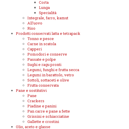
Corta
Lunga
Specialità
Integrale, farro, kamut
All'uovo
Riso
Prodotti conservati latta e tetrapack
Tonno e pesce
Carne in scatola
Capperi
Pomodori e conserve
Passate e polpe
Sughi e ragu pronti
Legumi, funghi e frutta secca
Legumi in barattolo, vetro
Sottoli, sottaceti e olive
Frutta conservata
Pane e sostitutivi
Pane
Crackers
Piadine e panini
Pan carre e pane a fette
Grissini e schiacciatine
Gallette e crostini
Olio, aceto e glasse