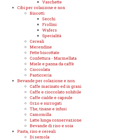
Vaschette
Cibi per colazione e non
Biscotti
Secchi
Frollini
Wafers
Specialità
Cereali
Merendine
Fette biscottate
Confettura - Marmellata
Miele e panna da caffè
Cioccolata
Pasticceria
Bevande per colazione e non
Caffe macinato ed in grani
Caffe e cioccolato solubile
Caffe cialde e capsule
Orzo e surrogati
The, tisane e infusi
Camomilla
Latte lunga conservazione
Bevande di riso e soia
Pasta, riso e cereali
Di semola