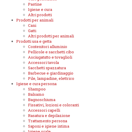
Pastine
Igiene e cura
Altri prodotti
Prodotti per animali
Cani
Gatti
Altri prodotti per animali
Prodotti usa e getta
Contenitori alluminio
Pellicole e sacchetti cibo
Asciugatutto e tovaglioli
Accessori tavola
Sacchetti spazzatura
Barbecue e giardinaggio
Pile, lampadine, elettrico
Igiene e cura persona
Shampoo
Balsamo
Bagnoschiuma
Fissativi, lozioni e coloranti
Accessori capelli
Rasatura e depilazione
Trattamento persona
Saponi e igiene intima
Igiene orale