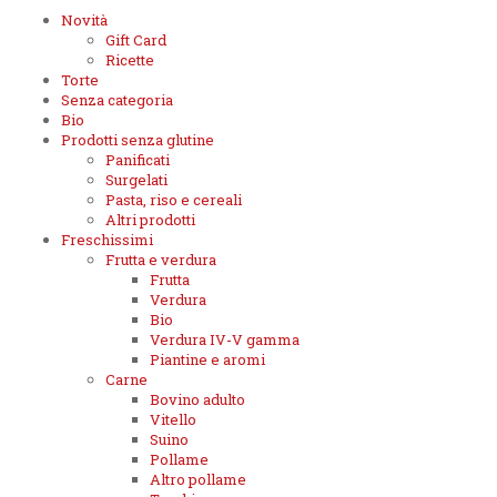
Novità
Gift Card
Ricette
Torte
Senza categoria
Bio
Prodotti senza glutine
Panificati
Surgelati
Pasta, riso e cereali
Altri prodotti
Freschissimi
Frutta e verdura
Frutta
Verdura
Bio
Verdura IV-V gamma
Piantine e aromi
Carne
Bovino adulto
Vitello
Suino
Pollame
Altro pollame