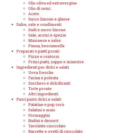
Olio oliva ed extravergine
Olio di semi
Aceto
Succo limone e glasse
Salse, sale e condimenti
Dadi e succo limone
Sale, aromi e spezie
Maionese e salse
Panna, besciamella
Preparati e piatti pronti
Pizze e contorni
Primi piatti, zuppe e minestre
Ingredienti per dolci e salati
Uova fresche
Farina e polenta
Zucchero e dolcificanti
Torte pronte
Altri ingredienti
Fuori pasto dolci e salati
Patatine e pop corn
Salatini e mais
Formaggini
Budini e dessert
Tavolette cioccolato
Barrette e ovetti di cioccolato