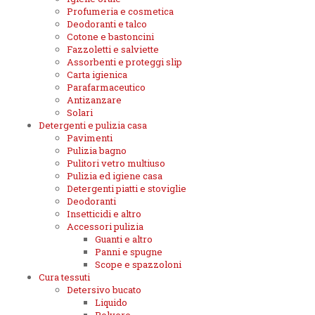
Profumeria e cosmetica
Deodoranti e talco
Cotone e bastoncini
Fazzoletti e salviette
Assorbenti e proteggi slip
Carta igienica
Parafarmaceutico
Antizanzare
Solari
Detergenti e pulizia casa
Pavimenti
Pulizia bagno
Pulitori vetro multiuso
Pulizia ed igiene casa
Detergenti piatti e stoviglie
Deodoranti
Insetticidi e altro
Accessori pulizia
Guanti e altro
Panni e spugne
Scope e spazzoloni
Cura tessuti
Detersivo bucato
Liquido