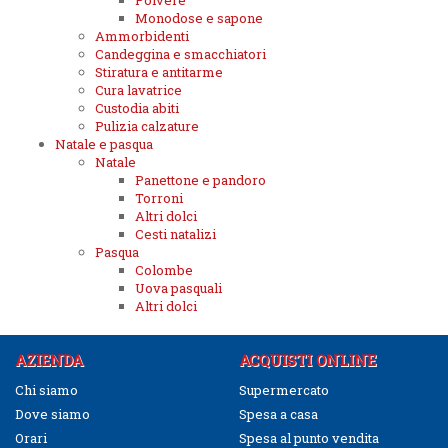
Polvere
Monodose e sapone
Ammorbidenti
Candeggina e smacchiatori
Stiratura e antitarme
Cura lavatrice
Custodia abiti
Pulizia calzature
Natale e pasqua
Natale
Panettone e pandoro
Torroni
Altri dolci
Cesti natalizi
Pasqua
Colombe
Uova pasquali
Altri dolci
AZIENDA
ACQUISTI ONLINE
Chi siamo
Supermercato
Dove siamo
Spesa a casa
Orari
Spesa al punto vendita