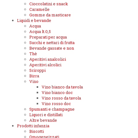
Cioccolatini e snack
Caramelle
Gomme da masticare
Liquidi e bevande
Acqua
Acqua lt.0,5
Preparati per acqua
Succhi e nettari di frutta
Bevande gassate e non
Thè
Aperitivi analcolici
Aperitivi alcolici
Sciroppi
Birra
Vino
Vino bianco da tavola
Vino bianco doc
Vino rosso da tavola
Vino rosso doc
Spumanti e champagne
Liquori e distillati
Altre bevande
Prodotti infanzia
Biscotti
Omogeneizzati