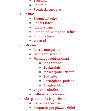
Tacchino
Coniglio
Pronti da cuocere
Salumi
Salumi al taglio
Confezionati
Interi o tranci
Cotechino, zampone, stinco
Strutto e lardo
Wurstel
Latticini
Burro, margarina
Formaggi al taglio
Formaggi confezionati
Mozzarelle
Spalmabili
Mascarpone, ricotta
Sottilette
Parmigiano, padano
Filanti e altro
Yogurt e similari
Latte e panna fresca
Altri prodotti da frigorifero
Bevande fresche
Preparati per pizza e dolci