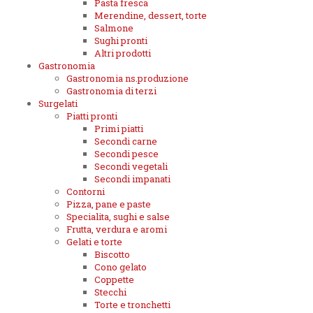
Pasta fresca
Merendine, dessert, torte
Salmone
Sughi pronti
Altri prodotti
Gastronomia
Gastronomia ns.produzione
Gastronomia di terzi
Surgelati
Piatti pronti
Primi piatti
Secondi carne
Secondi pesce
Secondi vegetali
Secondi impanati
Contorni
Pizza, pane e paste
Specialita, sughi e salse
Frutta, verdura e aromi
Gelati e torte
Biscotto
Cono gelato
Coppette
Stecchi
Torte e tronchetti