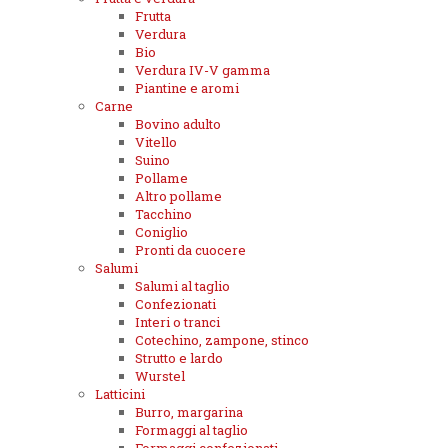
Frutta
Verdura
Bio
Verdura IV-V gamma
Piantine e aromi
Carne
Bovino adulto
Vitello
Suino
Pollame
Altro pollame
Tacchino
Coniglio
Pronti da cuocere
Salumi
Salumi al taglio
Confezionati
Interi o tranci
Cotechino, zampone, stinco
Strutto e lardo
Wurstel
Latticini
Burro, margarina
Formaggi al taglio