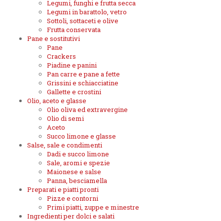
Legumi, funghi e frutta secca
Legumi in barattolo, vetro
Sottoli, sottaceti e olive
Frutta conservata
Pane e sostitutivi
Pane
Crackers
Piadine e panini
Pan carre e pane a fette
Grissini e schiacciatine
Gallette e crostini
Olio, aceto e glasse
Olio oliva ed extravergine
Olio di semi
Aceto
Succo limone e glasse
Salse, sale e condimenti
Dadi e succo limone
Sale, aromi e spezie
Maionese e salse
Panna, besciamella
Preparati e piatti pronti
Pizze e contorni
Primi piatti, zuppe e minestre
Ingredienti per dolci e salati