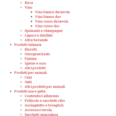
Birra
Vino
Vino bianco da tavola
Vino bianco doc
Vino rosso da tavola
Vino rosso doc
Spumanti e champagne
Liquori e distillati
Altre bevande
Prodotti infanzia
Biscotti
Omogeneizzati
Pastine
Igiene e cura
Altri prodotti
Prodotti per animali
Cani
Gatti
Altri prodotti per animali
Prodotti usa e getta
Contenitori alluminio
Pellicole e sacchetti cibo
Asciugatutto e tovaglioli
Accessori tavola
Sacchetti spazzatura