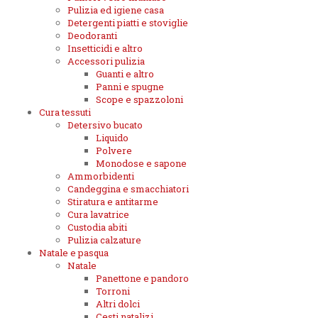
Pulizia ed igiene casa
Detergenti piatti e stoviglie
Deodoranti
Insetticidi e altro
Accessori pulizia
Guanti e altro
Panni e spugne
Scope e spazzoloni
Cura tessuti
Detersivo bucato
Liquido
Polvere
Monodose e sapone
Ammorbidenti
Candeggina e smacchiatori
Stiratura e antitarme
Cura lavatrice
Custodia abiti
Pulizia calzature
Natale e pasqua
Natale
Panettone e pandoro
Torroni
Altri dolci
Cesti natalizi