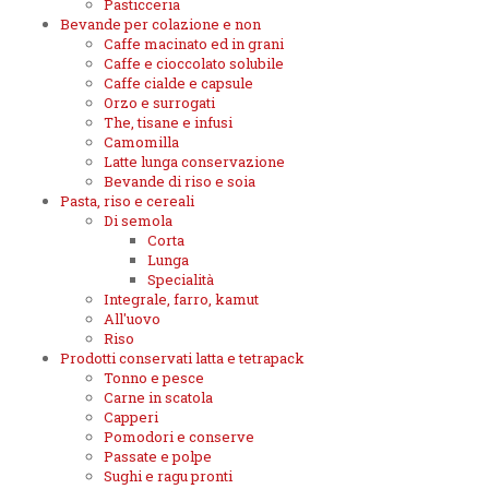
Pasticceria
Bevande per colazione e non
Caffe macinato ed in grani
Caffe e cioccolato solubile
Caffe cialde e capsule
Orzo e surrogati
The, tisane e infusi
Camomilla
Latte lunga conservazione
Bevande di riso e soia
Pasta, riso e cereali
Di semola
Corta
Lunga
Specialità
Integrale, farro, kamut
All'uovo
Riso
Prodotti conservati latta e tetrapack
Tonno e pesce
Carne in scatola
Capperi
Pomodori e conserve
Passate e polpe
Sughi e ragu pronti