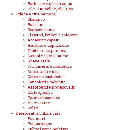
Barbecue e giardinaggio
Pile, lampadine, elettrico
Igiene e cura persona
Shampoo
Balsamo
Bagnoschiuma
Fissativi, lozioni e coloranti
Accessori capelli
Rasatura e depilazione
Trattamento persona
Saponi e igiene intima
Igiene orale
Profumeria e cosmetica
Deodoranti e talco
Cotone e bastoncini
Fazzoletti e salviette
Assorbenti e proteggi slip
Carta igienica
Parafarmaceutico
Antizanzare
Solari
Detergenti e pulizia casa
Pavimenti
Pulizia bagno
Pulitori vetro multiuso