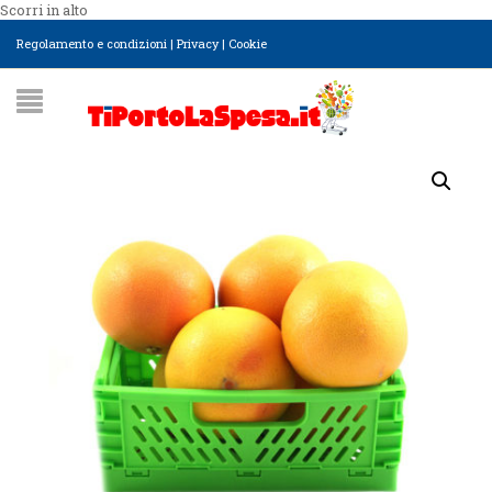
Scorri in alto
Regolamento e condizioni
|
Privacy
|
Cookie