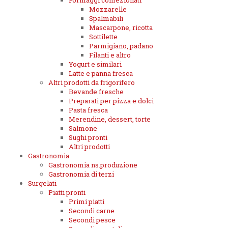
Formaggi confezionati
Mozzarelle
Spalmabili
Mascarpone, ricotta
Sottilette
Parmigiano, padano
Filanti e altro
Yogurt e similari
Latte e panna fresca
Altri prodotti da frigorifero
Bevande fresche
Preparati per pizza e dolci
Pasta fresca
Merendine, dessert, torte
Salmone
Sughi pronti
Altri prodotti
Gastronomia
Gastronomia ns.produzione
Gastronomia di terzi
Surgelati
Piatti pronti
Primi piatti
Secondi carne
Secondi pesce