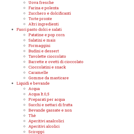
Uova fresche
Farina e polenta
Zucchero e dolcificanti
Torte pronte
Altri ingredienti
Fuori pasto dolci e salati
Patatine e pop corn
Salatini e mais
Formaggini
Budini e dessert
Tavolette cioccolato
Barrette e ovetti di cioccolato
Cioccolatini e snack
Caramelle
Gomme da masticare
Liquidi e bevande
Acqua
Acqua lt.0,5
Preparati per acqua
Succhi e nettari di frutta
Bevande gassate e non
Thè
Aperitivi analcolici
Aperitivi alcolici
Sciroppi