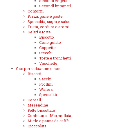
Secondi vegetali
Secondi impanati
Contorni
Pizza, pane e paste
Specialita, sughi e salse
Frutta, verdura e aromi
Gelati e torte
Biscotto
Cono gelato
Coppette
Stecchi
Torte e tronchetti
Vaschette
Cibi per colazione e non
Biscotti
Secchi
Frollini
Wafers
Specialità
Cereali
Merendine
Fette biscottate
Confettura - Marmellata
Miele e panna da caffè
Cioccolata